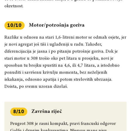
okretnost.
Motor/potrošnja goriva
10/10
Razlike u odnosu na stari 1,6-litreni motor se odmah osjete, jer
je novi agregat još tiši i uglađeniji u radu. Također,
diferencijacija je jasna i po pitanju potrošnje goriva. Dok je
stari motor u 308 trošio oko pet litara u prosjeku, novi je
sposoban tu brojku spustiti na 4,6, ili 4,7 litara, a istodobno
ponuditi i savršenu krivulju momenta, bez neželjenih
iskakanja, odnosno apatija i potom strelovitih ubrzanja.
Doista, po svemu uzoran dizelaš.
Završna riječ
8/10
Peugeot 308 je rasni kompakt, pravi francuski odgovor
Golfu i drugim konkurentima. Njegove mane nisu