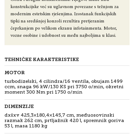
konstrukcijske već su uglavnom povezane s težnjom za
modernim estetskim rješenjima. Izostanak funkcijskih
tipki na središnjoj konzoli rezultira pretjeranim
čeprkanjem po velikom ekranu infotainmenta. Motor,
vozne osobine i udobnost su među najboljima u klasi.
TEHNIČKE KARAKTERISTIKE
MOTOR
turbodizelski, 4 cilindra/16 ventila, obujam 1499
ccm, snaga 96 kW/130 KS pri 3750 o/min, okretni
moment 300 Nm pri 1750 o/min
DIMENZIJE
dxšxv 425,3×180,4×145,7 cm, međuosovinski
razmak 262 cm, prtljažnik 420 l, spremnik goriva
53 l, masa 1180 kg