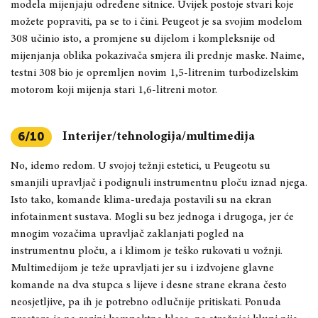
modela mijenjaju određene sitnice. Uvijek postoje stvari koje
možete popraviti, pa se to i čini. Peugeot je sa svojim modelom
308 učinio isto, a promjene su dijelom i kompleksnije od
mijenjanja oblika pokazivača smjera ili prednje maske. Naime,
testni 308 bio je opremljen novim 1,5-litrenim turbodizelskim
motorom koji mijenja stari 1,6-litreni motor.
Interijer/tehnologija/multimedija
6/10
No, idemo redom. U svojoj težnji estetici, u Peugeotu su
smanjili upravljač i podignuli instrumentnu ploču iznad njega.
Isto tako, komande klima-uređaja postavili su na ekran
infotainment sustava. Mogli su bez jednoga i drugoga, jer će
mnogim vozačima upravljač zaklanjati pogled na
instrumentnu ploču, a i klimom je teško rukovati u vožnji.
Multimedijom je teže upravljati jer su i izdvojene glavne
komande na dva stupca s lijeve i desne strane ekrana često
neosjetljive, pa ih je potrebno odlučnije pritiskati. Ponuda