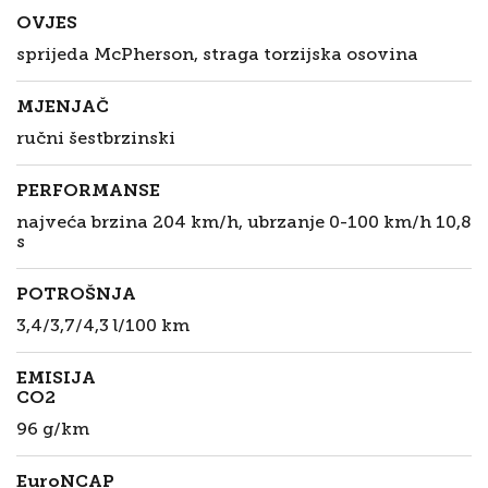
OVJES
sprijeda McPherson, straga torzijska osovina
MJENJAČ
ručni šestbrzinski
PERFORMANSE
najveća brzina 204 km/h, ubrzanje 0-100 km/h 10,8
s
POTROŠNJA
3,4/3,7/4,3 l/100 km
EMISIJA
CO2
96 g/km
EuroNCAP