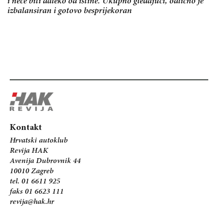
i neće biti daleko od istine. Ukupno gledajući, odlično je
izbalansiran i gotovo besprijekoran
Kontakt
Hrvatski autoklub
Revija HAK
Avenija Dubrovnik 44
10010 Zagreb
tel. 01 6611 925
faks 01 6623 111
revija@hak.hr