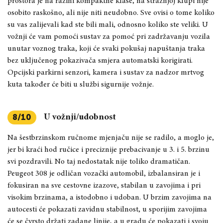
prostora je na razini kompaktne klase, na stražnjoj klupi nije
osobito raskošno, ali nije niti neudobno. Sve ovisi o tome koliko
su vas zalijevali kad ste bili mali, odnosno koliko ste veliki. U
vožnji će vam pomoći sustav za pomoć pri zadržavanju vozila
unutar voznog traka, koji će svaki pokušaj napuštanja traka
bez uključenog pokazivača smjera automatski korigirati.
Opcijski parkirni senzori, kamera i sustav za nadzor mrtvog
kuta također će biti u službi sigurnije vožnje.
U vožnji/udobnost
8/10
Na šestbrzinskom ručnome mjenjaču nije se radilo, a moglo je,
jer bi kraći hod ručice i preciznije prebacivanje u 3. i 5. brzinu
svi pozdravili. No taj nedostatak nije toliko dramatičan.
Peugeot 308 je odličan vozački automobil, izbalansiran je i
fokusiran na sve cestovne izazove, stabilan u zavojima i pri
visokim brzinama, a istodobno i udoban. U brzim zavojima na
autocesti će pokazati zavidnu stabilnost, u sporijim zavojima
će se čvrsto držati zadane linije, a u gradu će pokazati i svoju