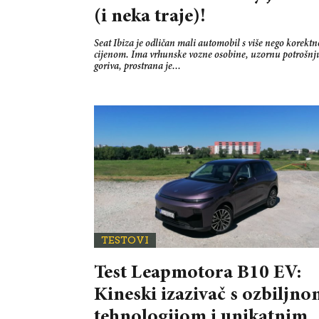
(i neka traje)!
Seat Ibiza je odličan mali automobil s više nego korekt
cijenom. Ima vrhunske vozne osobine, uzornu potrošnj
goriva, prostrana je...
TESTOVI
Test Leapmotora B10 EV:
Kineski izazivač s ozbiljn
tehnologijom i unikatnim