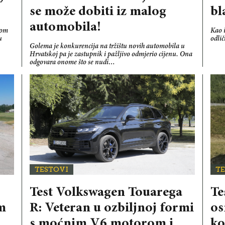
se može dobiti iz malog
bl
automobila!
nom
Kao i
u
odli
Golema je konkurencija na tržištu novih automobila u
Hrvatskoj pa je zastupnik i pažljivo odmjerio cijenu. Ona
odgovara onome što se nudi…
TESTOVI
T
Test Volkswagen Touarega
Te
om
R: Veteran u ozbiljnoj formi
os
s moćnim V6 motorom i
ko