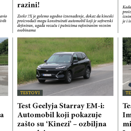
razini!
Kada 
proiz
tavio
Zeekr 7X je golemo ugodno iznenađenje, dokaz da kineski
iznim
ivih
proizvođači mogu konstruirati automobil koji je softverski
je i 
definiran, ugađa vozaču i putnicima rafiniranim voznim
osobinama
TESTOVI
T
Test Geelyja Starray EM-i:
Te
da
Automobil koji pokazuje
Im
zašto su ‘Kinezi’ – ozbiljna
mi