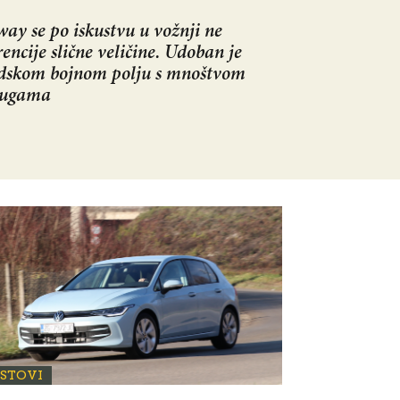
ay se po iskustvu u vožnji ne
encije slične veličine. Udoban je
dskom bojnom polju s mnoštvom
rugama
ESTOVI