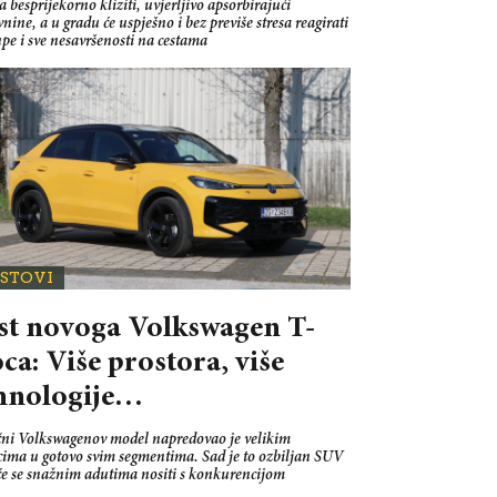
 besprijekorno kliziti, uvjerljivo apsorbirajući
nine, a u gradu će uspješno i bez previše stresa reagirati
pe i sve nesavršenosti na cestama
ESTOVI
st novoga Volkswagen T-
ca: Više prostora, više
hnologije…
čni Volkswagenov model napredovao je velikim
cima u gotovo svim segmentima. Sad je to ozbiljan SUV
 će se snažnim adutima nositi s konkurencijom