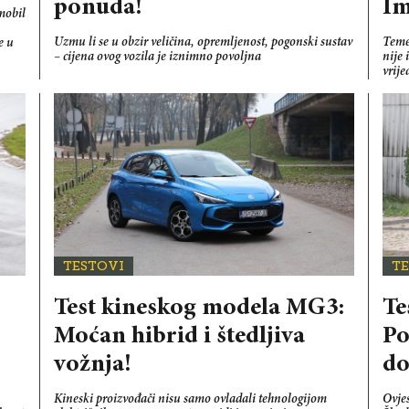
ponuda!
I
mobil
Uzmu li se u obzir veličina, opremljenost, pogonski sustav
Temel
e u
– cijena ovog vozila je iznimno povoljna
nije 
vrije
TESTOVI
T
Test kineskog modela MG3:
Te
Moćan hibrid i štedljiva
Po
vožnja!
do
Kineski proizvođači nisu samo ovladali tehnologijom
Ovje