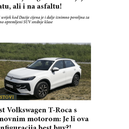
atu, ali i na asfaltu!
 uvijek kod Dacije cijena je i dalje iznimno povoljna za
čno opremljeni SUV srednje klase
ESTOVI
st Volkswagen T-Roca s
novnim motorom: Je li ova
nfiguracija best buy?!