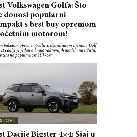
st Volkswagen Golfa: Što
e donosi popularni
mpakt s best buy opremom
početnim motorom!
im paketom opreme i pažljivo definiranom cijenom, Golf
SI i dalje je jedan od najatraktivnijih modela na tržištu,
obzira na popularnost SUV-ova
ESTOVI
st Dacije Bigster 4×4: Sjaj u