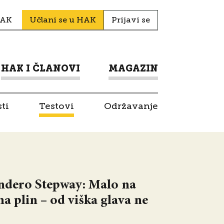
HAK
Učlani se u HAK
Prijavi se
HAK I ČLANOVI
MAGAZIN
ti
Testovi
Održavanje
andero Stepway: Malo na
a plin – od viška glava ne