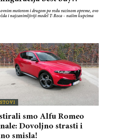
novnim motorom i drugom po redu razinom opreme, ovo
ožda i najzanimljiviji model T-Roca – našim kupcima
ESTOVI
stirali smo Alfu Romeo
nale: Dovoljno strasti i
no smisla!