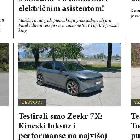
električnim asistentom!
S os
je m
B10
Možda Touareg ide prema kraju proizvodnje, ali ova
o
Final Edition verzija sve je samo ne SUV koji trči počasni
a
krug
TESTOVI
T
Testirali smo Zeekr 7X:
Te
Kineski luksuz i
To
performanse na najvišoj
pu