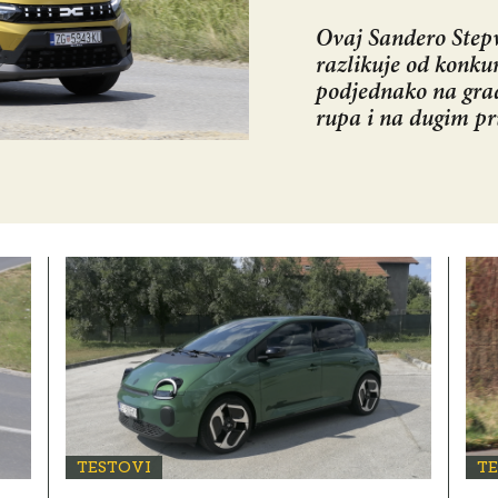
Ovaj Sandero Stepw
razlikuje od konkur
podjednako na gra
rupa i na dugim p
TESTOVI
T