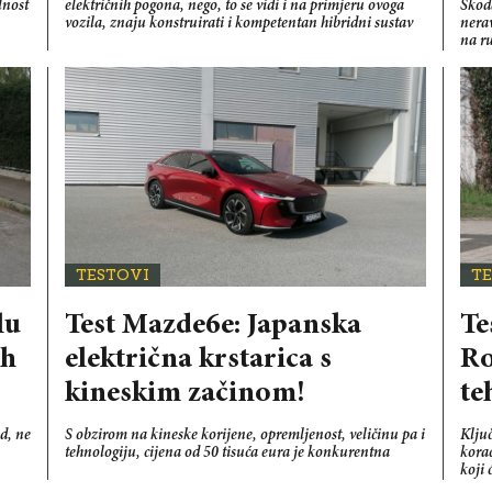
lnost
električnih pogona, nego, to se vidi i na primjeru ovoga
Škoda
vozila, znaju konstruirati i kompetentan hibridni sustav
nerav
na ru
TESTOVI
T
lu
Test Mazde6e: Japanska
Te
ih
električna krstarica s
Ro
kineskim začinom!
te
d, ne
S obzirom na kineske korijene, opremljenost, veličinu pa i
Klju
tehnologiju, cijena od 50 tisuća eura je konkurentna
kora
koji