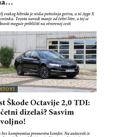
ma…
j svakog hibrida je niska potrošnja goriva, a ni Aygo X
iznimka. Toyota navodi manje od četiri litre, a toj se
dnosti moguće približiti na otvorenoj cesti
ESTOVI
st Škode Octavije 2,0 TDI:
četni dizelaš? Sasvim
voljno!
s bez kompromisa promovira komfor. Na autocesti će