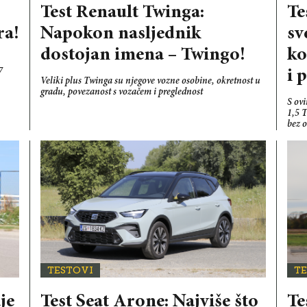
Test Renault Twinga:
Te
ra!
Napokon nasljednik
sv
dostojan imena – Twingo!
ko
7
i 
Veliki plus Twinga su njegove vozne osobine, okretnost u
gradu, povezanost s vozačem i preglednost
S ov
1,5 T
bez 
TESTOVI
T
je
Test Seat Arone: Najviše što
Te