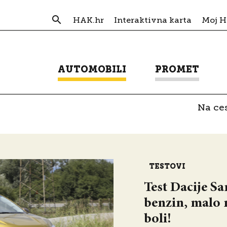
HAK.hr
Interaktivna karta
Moj 
AUTOMOBILI
PROMET
Na ces
TESTOVI
Test Dacije S
benzin, malo n
boli!