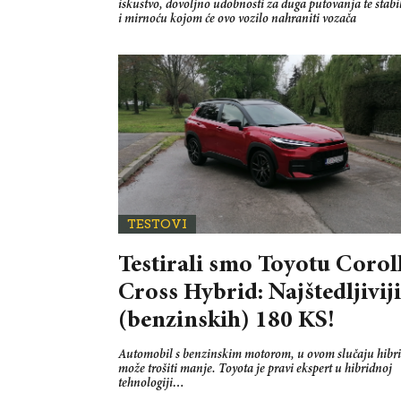
iskustvo, dovoljno udobnosti za duga putovanja te stabi
i mirnoću kojom će ovo vozilo nahraniti vozača
TESTOVI
Testirali smo Toyotu Corol
Cross Hybrid: Najštedljivij
(benzinskih) 180 KS!
Automobil s benzinskim motorom, u ovom slučaju hibri
može trošiti manje. Toyota je pravi ekspert u hibridnoj
tehnologiji…