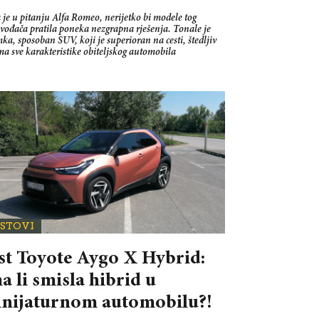
je u pitanju Alfa Romeo, nerijetko bi modele tog
vođača pratila poneka nezgrapna rješenja. Tonale je
ka, sposoban SUV, koji je superioran na cesti, štedljiv
ima sve karakteristike obiteljskog automobila
ESTOVI
st Toyote Aygo X Hybrid:
a li smisla hibrid u
nijaturnom automobilu?!