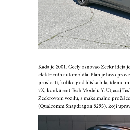
Kada je 2001. Geely osnovao Zeekr ideja j
električnih automobila. Plan je brzo prov
prošlosti, koliko god bliska bila, idemo m
7X, konkurent Tesli Modelu Y. Utjecaj Tesl
Zeekrovom vozilu, s maksimalno pročišć
(Qualcomm Snapdragon 8295), koji upravl