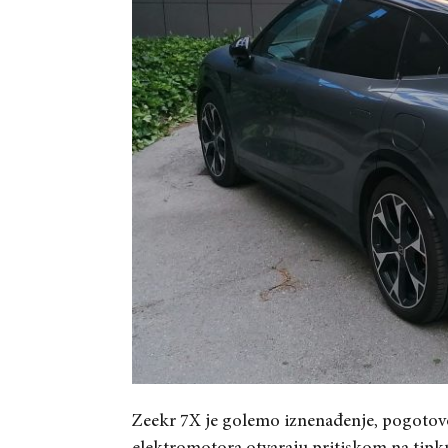
Zeekr 7X je golemo iznenađenje, pogotov