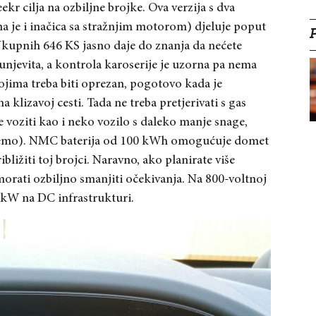
r cilja na ozbiljne brojke. Ova verzija s dva
 je i inačica sa stražnjim motorom) djeluje poput
kupnih 646 KS jasno daje do znanja da nećete
njevita, a kontrola karoserije je uzorna pa nema
jima treba biti oprezan, pogotovo kada je
klizavoj cesti. Tada ne treba pretjerivati s gas
voziti kao i neko vozilo s daleko manje snage,
jemo). NMC baterija od 100 kWh omogućuje domet
ližiti toj brojci. Naravno, ako planirate više
morati ozbiljno smanjiti očekivanja. Na 800-voltnoj
0 kW na DC infrastrukturi.