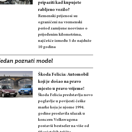
pripaziti kad kupujete
rabljeno vozilo?
Remenski prijenosi su
ograničeni na vremenski
period zamijene neovisno o
prijeđenim kilometrima,
najčešće između 5 do najduže
10 godina
Jedan poznati model
Škoda Felicia: Automobil
koji je došao na pravo
mjesto u pravo vrijeme!
Škoda Felicia predstavlja novo
poglavlje u povijesti češke
marke koja je njome 1994.
godine proslavila ulazak u
koncern Volkswagena
postavši bestseler na više od