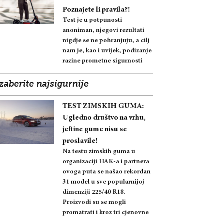
Poznajete li pravila?!
Test je u potpunosti
anoniman, njegovi rezultati
nigdje se ne pohranjuju, a cilj
nam je, kao i uvijek, podizanje
razine prometne sigurnosti
zaberite najsigurnije
TEST ZIMSKIH GUMA:
Ugledno društvo na vrhu,
jeftine gume nisu se
proslavile!
Na testu zimskih guma u
organizaciji HAK-a i partnera
ovoga puta se našao rekordan
31 model u sve popularnijoj
dimenziji 225/40 R18.
Proizvodi su se mogli
promatrati i kroz tri cjenovne