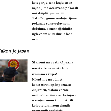
kategorije, a na kraju su se
najboljima očekivano pokazali
oni skuplji i poznatiji.
Također, gume srednje cijene
pokazale su se uglavnom
dobrima, a one najjeftinije
uglavnom su zaslužile loše
ocjene
Zakon je jasan
Slalomi na cesti: Opasna
navika, koja može biti i
iznimno skupa!
Nikad nije na odmet
konstatirati opće poznatu
činjenicu, slalom vožnja
najčešće se uočava i kažnjava
u svojevrsnom kompletu ili
kolopletu s nizom drugih
prometnih prekršaja