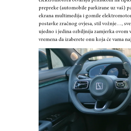
elektromotora otvaraju pritiskom na tipk
prepreke (automobile parkirane uz vaš) pa
ekrana multimedija i gomile elektromotora
postavke zračnog ovjesa, stil vožnje…, sve
ujedno i jedina ozbiljnija zamjerka ovom v
vremena da izaberete onu koja će vama naj