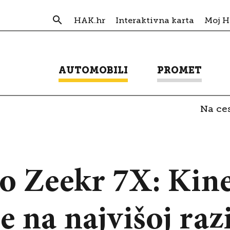
HAK.hr
Interaktivna karta
Moj 
AUTOMOBILI
PROMET
Na ces
mo Zeekr 7X: Kine
 na najvišoj razi