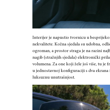
Interijer je napustio tvornicu u besprije
nekvalitete. Kožna sjedala su udobna, odli
ogroman, a prostor straga je na razini na
nagib (stražnjih sjedala) elektronički prila
volumena. Za one koji žele još više, tu je f
u jednostavnoj konfiguraciji s dva ekrana i
luksuznu unutrašnjost.