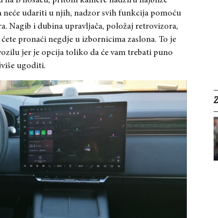
u na B nosaču, pritom kamere nadziru najbliže
 neće udariti u njih, nadzor svih funkcija pomoću
. Nagib i dubina upravljača, položaj retrovizora,
 ćete pronaći negdje u izbornicima zaslona. To je
ozilu jer je opcija toliko da će vam trebati puno
više ugoditi.