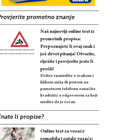
Provjerite prometno znanje
Naš najnoviji online test iz
prometnih propisa:
Prepoznajete li ovaj znak i
još devet pitanja! Otvorite,
riješite i provjerite jeste li
prošli!
Dobro razmislite o svakom i
klikom miša ili prstom na
pametnom telefonu označite
kvadratić s odgovorom za koji
mislite da je točan
nate li propise?
Online test za vozače
romobila i ostale vozače: