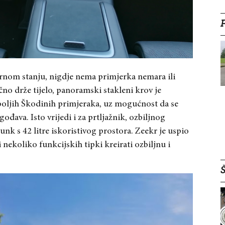
kornom stanju, nigdje nema primjerka nemara ili
čno drže tijelo, panoramski stakleni krov je
jboljih Škodinih primjeraka, uz mogućnost da se
gođava. Isto vrijedi i za prtljažnik, ozbiljnog
runk s 42 litre iskoristivog prostora. Zeekr je uspio
 nekoliko funkcijskih tipki kreirati ozbiljnu i
Š