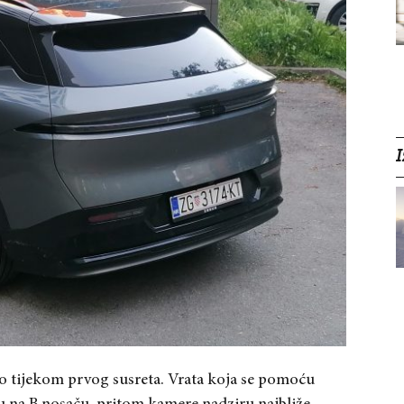
I
o tijekom prvog susreta. Vrata koja se pomoću