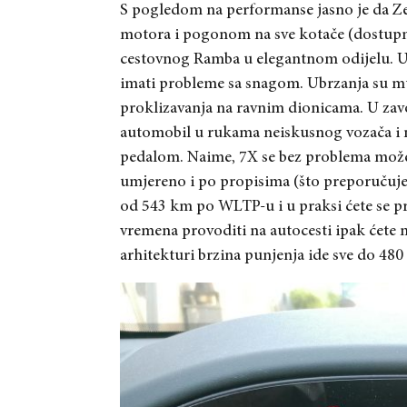
S pogledom na performanse jasno je da Zeek
motora i pogonom na sve kotače (dostupna
cestovnog Ramba u elegantnom odijelu. U
imati probleme sa snagom. Ubrzanja su mu
proklizavanja na ravnim dionicama. U zavo
automobil u rukama neiskusnog vozača i na 
pedalom. Naime, 7X se bez problema može 
umjereno i po propisima (što preporuču
od 543 km po WLTP-u i u praksi ćete se prib
vremena provoditi na autocesti ipak ćete 
arhitekturi brzina punjenja ide sve do 48