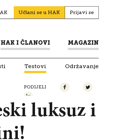
HAK
Učlani se u HAK
Prijavi se
HAK I ČLANOVI
MAGAZIN
ti
Testovi
Održavanje
PODIJELI
ski luksuz i
ni!