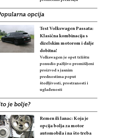
Popularna opcija
Test Volkswagen Passata:
Klasična kombinacija s
dizelskim motorom i dalje
dobitna!
Volkswagen je opet tržištu
ponudio pažljivo promišljeni
proizvod s jasnim
prednostima poput
štedljivosti, prostranosti i
uglađenosti
to je bolje?
Remen ili lanac: Koja je
opcija bolja za motor
automobila i na što treba