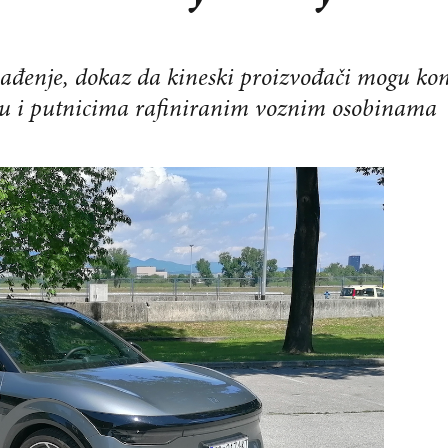
đenje, dokaz da kineski proizvođači mogu kons
aču i putnicima rafiniranim voznim osobinama