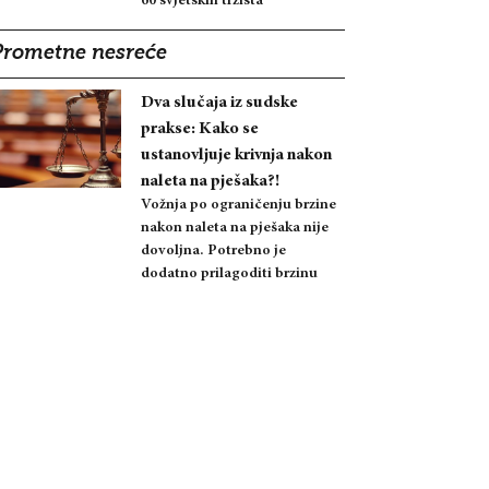
60 svjetskih tržišta
Prometne nesreće
Dva slučaja iz sudske
prakse: Kako se
ustanovljuje krivnja nakon
naleta na pješaka?!
Vožnja po ograničenju brzine
nakon naleta na pješaka nije
dovoljna. Potrebno je
dodatno prilagoditi brzinu