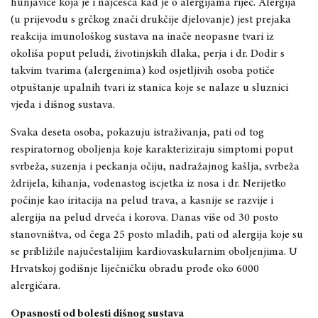
hunjavice koja je i najčešća kad je o alergijama riječ. Alergija
(u prijevodu s grčkog znači drukčije djelovanje) jest prejaka
reakcija imunološkog sustava na inače neopasne tvari iz
okoliša poput peludi, životinjskih dlaka, perja i dr. Dodir s
takvim tvarima (alergenima) kod osjetljivih osoba potiče
otpuštanje upalnih tvari iz stanica koje se nalaze u sluznici
vjeđa i dišnog sustava.
Svaka deseta osoba, pokazuju istraživanja, pati od tog
respiratornog oboljenja koje karakteriziraju simptomi poput
svrbeža, suzenja i peckanja očiju, nadražajnog kašlja, svrbeža
ždrijela, kihanja, vodenastog iscjetka iz nosa i dr. Nerijetko
počinje kao iritacija na pelud trava, a kasnije se razvije i
alergija na pelud drveća i korova. Danas više od 30 posto
stanovništva, od čega 25 posto mladih, pati od alergija koje su
se približile najučestalijim kardiovaskularnim oboljenjima. U
Hrvatskoj godišnje liječničku obradu prođe oko 6000
alergičara.
Opasnosti od bolesti dišnog sustava