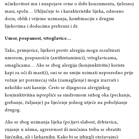
učinkovitost mu i nuspojave ovise o dobi konzumenta, tjelesnoj
masi, spolu… Uključuje to i karakteristike lijeka, odnosno
dozu, oblik i vrijeme uzimanja, kombinaciju s drugim
lijekovima i dodacima prehrani i dr.
Umor, pospanost, vrtoglavice…
Tako, primjerice, lijekovi protiv alergija mogu rezultirati
umorom, pospanošću (antihistaminici), vrtoglavicama,
omaglicama… Ako se zbog alergija (konjunktivitis) koriste
kapi za oči ili mast(i), oni se ne smiju uzimati neposredno prije
vožnje jer poremećaj vida (zamagljenje) mogu izazvati i
nekoliko sati kasnije. Često se dijagnoza alergijskog
konjunktivitisa isprepliće sa sindromom suhog oka (peckanje,
grebanje, žuljanje) pa liječenje jednog utječe na poboljšanje
drugog.
Ako se zbog uzimanja lijeka (po)javi slabost, drhtavica,
zujanje u ušima, agresivnost ili mučnina treba se obratiti
liječniku, ali i ljekarniku. Kako bi se izbjegli otežavajući