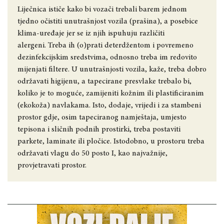
Liječnica ističe kako bi vozači trebali barem jednom
tjedno očistiti unutrašnjost vozila (prašina), a posebice
klima-uređaje jer se iz njih ispuhuju različiti
alergeni. Treba ih (o)prati deterdžentom i povremeno
dezinfekcijskim sredstvima, odnosno treba im redovito
mijenjati filtere. U unutrašnjosti vozila, kaže, treba dobro
održavati higijenu, a tapecirane presvlake trebalo bi,
koliko je to moguće, zamijeniti kožnim ili plastificiranim
(ekokoža) navlakama. Isto, dodaje, vrijedi i za stambeni
prostor gdje, osim tapeciranog namještaja, umjesto
tepisona i sličnih podnih prostirki, treba postaviti
parkete, laminate ili pločice. Istodobno, u prostoru treba
održavati vlagu do 50 posto I, kao najvažnije,
provjetravati prostor.