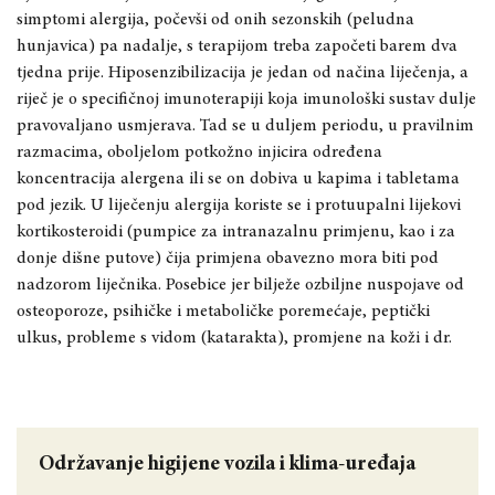
simptomi alergija, počevši od onih sezonskih (peludna
hunjavica) pa nadalje, s terapijom treba započeti barem dva
tjedna prije. Hiposenzibilizacija je jedan od načina liječenja, a
riječ je o specifičnoj imunoterapiji koja imunološki sustav dulje
pravovaljano usmjerava. Tad se u duljem periodu, u pravilnim
razmacima, oboljelom potkožno injicira određena
koncentracija alergena ili se on dobiva u kapima i tabletama
pod jezik. U liječenju alergija koriste se i protuupalni lijekovi
kortikosteroidi (pumpice za intranazalnu primjenu, kao i za
donje dišne putove) čija primjena obavezno mora biti pod
nadzorom liječnika. Posebice jer bilježe ozbiljne nuspojave od
osteoporoze, psihičke i metaboličke poremećaje, peptički
ulkus, probleme s vidom (katarakta), promjene na koži i dr.
Održavanje higijene vozila i klima-uređaja