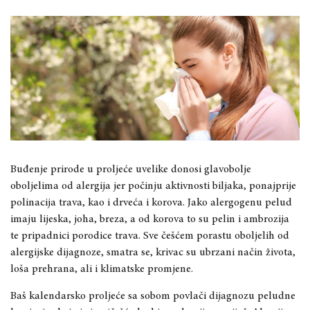
Buđenje prirode u proljeće uvelike donosi glavobolje
oboljelima od alergija jer počinju aktivnosti biljaka, ponajprije
polinacija trava, kao i drveća i korova. Jako alergogenu pelud
imaju lijeska, joha, breza, a od korova to su pelin i ambrozija
te pripadnici porodice trava. Sve češćem porastu oboljelih od
alergijske dijagnoze, smatra se, krivac su ubrzani način života,
loša prehrana, ali i klimatske promjene.
Baš kalendarsko proljeće sa sobom povlači dijagnozu peludne