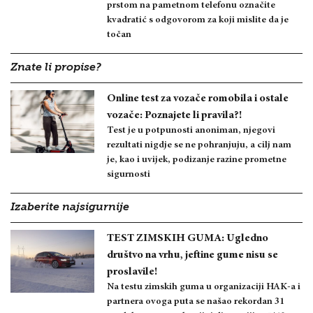
prstom na pametnom telefonu označite
kvadratić s odgovorom za koji mislite da je
točan
Znate li propise?
Online test za vozače romobila i ostale
vozače: Poznajete li pravila?!
Test je u potpunosti anoniman, njegovi
rezultati nigdje se ne pohranjuju, a cilj nam
je, kao i uvijek, podizanje razine prometne
sigurnosti
Izaberite najsigurnije
TEST ZIMSKIH GUMA: Ugledno
društvo na vrhu, jeftine gume nisu se
proslavile!
Na testu zimskih guma u organizaciji HAK-a i
partnera ovoga puta se našao rekordan 31