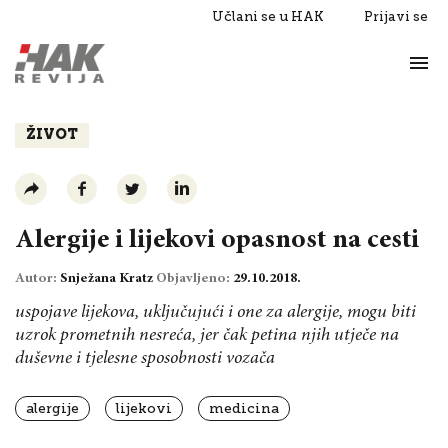
Učlani se u HAK
Prijavi se
Život
Razgovori
ŽIVOT
Alergije i lijekovi opasnost na cesti
Autor:
Snježana Kratz
Objavljeno:
29.10.2018.
uspojave lijekova, uključujući i one za alergije, mogu biti
uzrok prometnih nesreća, jer čak petina njih utječe na
duševne i tjelesne sposobnosti vozača
alergije
lijekovi
medicina