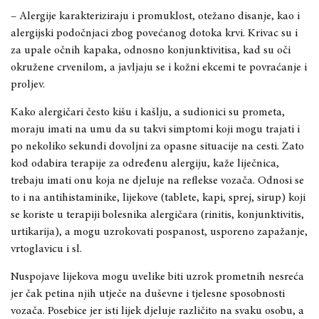
– Alergije karakteriziraju i promuklost, otežano disanje, kao i
alergijski podočnjaci zbog povećanog dotoka krvi. Krivac su i
za upale očnih kapaka, odnosno konjunktivitisa, kad su oči
okružene crvenilom, a javljaju se i kožni ekcemi te povraćanje i
proljev.
Kako alergičari često kišu i kašlju, a sudionici su prometa,
moraju imati na umu da su takvi simptomi koji mogu trajati i
po nekoliko sekundi dovoljni za opasne situacije na cesti. Zato
kod odabira terapije za određenu alergiju, kaže liječnica,
trebaju imati onu koja ne djeluje na reflekse vozača. Odnosi se
to i na antihistaminike, lijekove (tablete, kapi, sprej, sirup) koji
se koriste u terapiji bolesnika alergičara (rinitis, konjunktivitis,
urtikarija), a mogu uzrokovati pospanost, usporeno zapažanje,
vrtoglavicu i sl.
Nuspojave lijekova mogu uvelike biti uzrok prometnih nesreća
jer čak petina njih utječe na duševne i tjelesne sposobnosti
vozača. Posebice jer isti lijek djeluje različito na svaku osobu, a