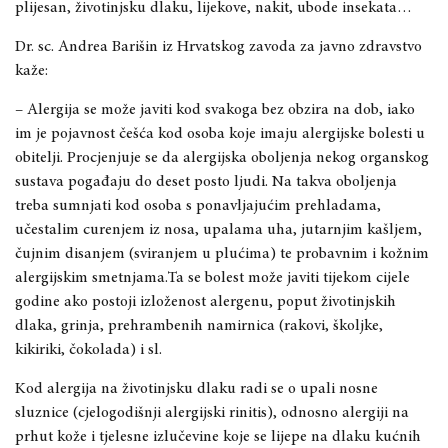
plijesan, životinjsku dlaku, lijekove, nakit, ubode insekata…
Dr. sc. Andrea Barišin iz Hrvatskog zavoda za javno zdravstvo
kaže:
– Alergija se može javiti kod svakoga bez obzira na dob, iako
im je pojavnost češća kod osoba koje imaju alergijske bolesti u
obitelji. Procjenjuje se da alergijska oboljenja nekog organskog
sustava pogađaju do deset posto ljudi. Na takva oboljenja
treba sumnjati kod osoba s ponavljajućim prehladama,
učestalim curenjem iz nosa, upalama uha, jutarnjim kašljem,
čujnim disanjem (sviranjem u plućima) te probavnim i kožnim
alergijskim smetnjama.Ta se bolest može javiti tijekom cijele
godine ako postoji izloženost alergenu, poput životinjskih
dlaka, grinja, prehrambenih namirnica (rakovi, školjke,
kikiriki, čokolada) i sl.
Kod alergija na životinjsku dlaku radi se o upali nosne
sluznice (cjelogodišnji alergijski rinitis), odnosno alergiji na
prhut kože i tjelesne izlučevine koje se lijepe na dlaku kućnih