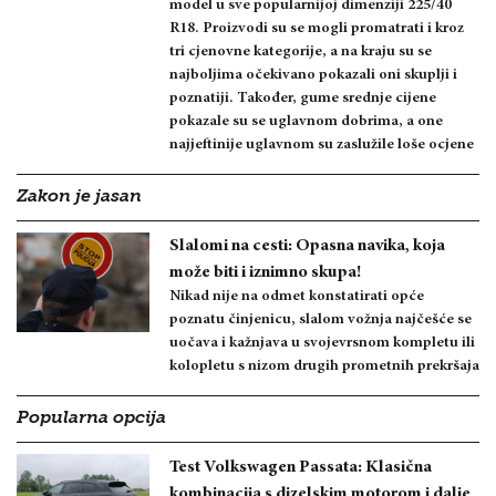
model u sve popularnijoj dimenziji 225/40
R18. Proizvodi su se mogli promatrati i kroz
tri cjenovne kategorije, a na kraju su se
najboljima očekivano pokazali oni skuplji i
poznatiji. Također, gume srednje cijene
pokazale su se uglavnom dobrima, a one
najjeftinije uglavnom su zaslužile loše ocjene
Zakon je jasan
Slalomi na cesti: Opasna navika, koja
može biti i iznimno skupa!
Nikad nije na odmet konstatirati opće
poznatu činjenicu, slalom vožnja najčešće se
uočava i kažnjava u svojevrsnom kompletu ili
kolopletu s nizom drugih prometnih prekršaja
Popularna opcija
Test Volkswagen Passata: Klasična
kombinacija s dizelskim motorom i dalje