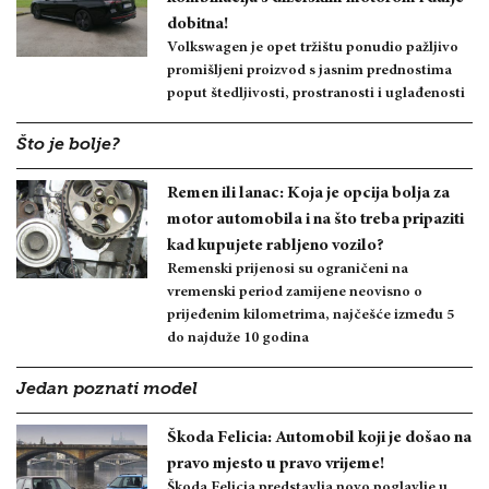
dobitna!
Volkswagen je opet tržištu ponudio pažljivo
promišljeni proizvod s jasnim prednostima
poput štedljivosti, prostranosti i uglađenosti
Što je bolje?
Remen ili lanac: Koja je opcija bolja za
motor automobila i na što treba pripaziti
kad kupujete rabljeno vozilo?
Remenski prijenosi su ograničeni na
vremenski period zamijene neovisno o
prijeđenim kilometrima, najčešće između 5
do najduže 10 godina
Jedan poznati model
Škoda Felicia: Automobil koji je došao na
pravo mjesto u pravo vrijeme!
Škoda Felicia predstavlja novo poglavlje u