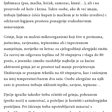
ljubimaca (pas, mačka, hrčak, zamorac, kunić…), ali i na
proizvode od kože i krzna. Takve osobe, ako ih već imaju,
trebaju ljubimce češće kupati (s mačkom je to teško izvedivo) i
održavati higijenu prostora ponajprije svakodnevnim
usisavanjem.
Grinje, koje su maleni mikroorganizmi koji žive u perinama,
jastucima, zavjesama, tepisonima ali i tapeciranom
namještaju, nerijetko su krivac za cjelogodišnji alergijski rinitis.
Za razvoj im odgovara toplina od 30 stupnjeva i vlaga do 80
posto, a jesensko-zimsko razdoblje najbolje je za kućne
aktivnosti grinja jer se prostori tad manje provjetravaju.
Uništavaju se pranjem tekstila na 60 stupnjeva, kao i sušenjem
na istoj temperaturi barem dva sata. Osobe alergične na njih
zato iz prostora trebaju ukloniti tepihe, zavjese, tepisone…
Dječje igračke također treba očistiti od grinja, pohranom
(preko noći) u zamrzivač, a poželjno je koristiti i antialergijsku
posteljinu. Pri čišćenju treba upotrebljavati usisavač s