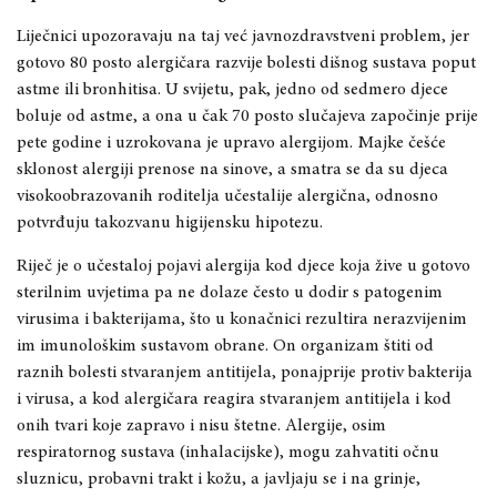
Liječnici upozoravaju na taj već javnozdravstveni problem, jer
gotovo 80 posto alergičara razvije bolesti dišnog sustava poput
astme ili bronhitisa. U svijetu, pak, jedno od sedmero djece
boluje od astme, a ona u čak 70 posto slučajeva započinje prije
pete godine i uzrokovana je upravo alergijom. Majke češće
sklonost alergiji prenose na sinove, a smatra se da su djeca
visokoobrazovanih roditelja učestalije alergična, odnosno
potvrđuju takozvanu higijensku hipotezu.
Riječ je o učestaloj pojavi alergija kod djece koja žive u gotovo
sterilnim uvjetima pa ne dolaze često u dodir s patogenim
virusima i bakterijama, što u konačnici rezultira nerazvijenim
im imunološkim sustavom obrane. On organizam štiti od
raznih bolesti stvaranjem antitijela, ponajprije protiv bakterija
i virusa, a kod alergičara reagira stvaranjem antitijela i kod
onih tvari koje zapravo i nisu štetne. Alergije, osim
respiratornog sustava (inhalacijske), mogu zahvatiti očnu
sluznicu, probavni trakt i kožu, a javljaju se i na grinje,