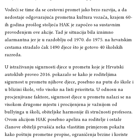
Vode
ć
i se time da se cestovni promet jako brzo razvija, a da
nedostaje odgovaraju
ć
a prometna kultura voza
č
a, krajem 60-
ih godina prošlog stolje
ć
a HAK je zapo
č
eo sa sustavnim
provo
đ
enjem ove akcije. Tad je situacija bila iznimno
alarmantna jer je u razdoblju od 1970. do 1975. na hrvatskim
cestama stradalo
č
ak 1490 djece što je gotovo 40 školskih
razreda.
U istra
ž
ivanju sigurnosti djece u prometu koje je Hrvatski
autoklub proveo 2016. pokazalo se kako je roditeljima
sigurnost u prometu njihove djece, posebno na putu do škole i
u blizini škole, vrlo visoko na listi prioriteta. U odnosu na
procjenjivane faktore, sigurnost djece u prometu nalazi se na
visokom drugome mjestu i procijenjena je va
ž
nijom od
bullyinga u školi, obiteljske harmonije ili stru
č
nosti profesora.
Ovom akcijom HAK posebno apelira na roditelje i ostale
č
lanove obitelji prvaši
ć
a neka vlastitim primjerom poka
ž
u
kako poštuju prometne propise, ograni
č
enja brzine i koriste