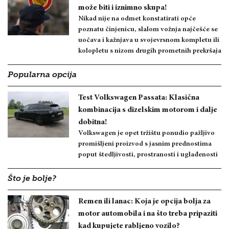
može biti i iznimno skupa!
Nikad nije na odmet konstatirati opće
poznatu činjenicu, slalom vožnja najčešće se
uočava i kažnjava u svojevrsnom kompletu ili
kolopletu s nizom drugih prometnih prekršaja
Popularna opcija
Test Volkswagen Passata: Klasična
kombinacija s dizelskim motorom i dalje
dobitna!
Volkswagen je opet tržištu ponudio pažljivo
promišljeni proizvod s jasnim prednostima
poput štedljivosti, prostranosti i uglađenosti
Što je bolje?
Remen ili lanac: Koja je opcija bolja za
motor automobila i na što treba pripaziti
kad kupujete rabljeno vozilo?