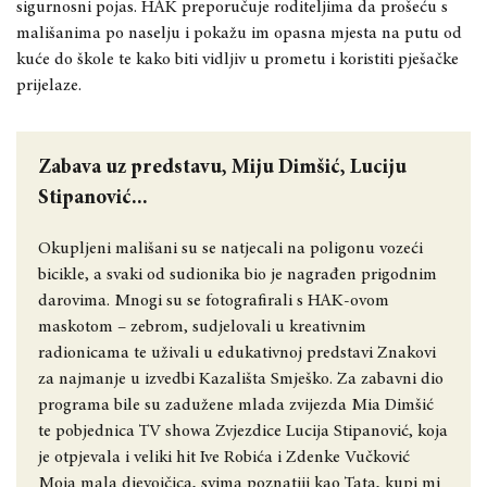
sigurnosni pojas. HAK preporu
č
uje roditeljima da proše
ć
u s
mališanima po naselju i poka
ž
u im opasna mjesta na putu od
ku
ć
e do škole te kako biti vidljiv u prometu i koristiti pješa
č
ke
prijelaze.
Zabava uz predstavu, Miju Dimšić, Luciju
Stipanović...
Okupljeni mališani su se natjecali na poligonu vozeći
bicikle, a svaki od sudionika bio je nagrađen prigodnim
darovima. Mnogi su se fotografirali s HAK-ovom
maskotom – zebrom, sudjelovali u kreativnim
radionicama te uživali u edukativnoj predstavi Znakovi
za najmanje u izvedbi Kazališta Smješko. Za zabavni dio
programa bile su zadužene mlada zvijezda Mia Dimšić
te pobjednica TV showa Zvjezdice Lucija Stipanović, koja
je otpjevala i veliki hit Ive Robića i Zdenke Vučković
Moja mala djevojčica, svima poznatiji kao Tata, kupi mi