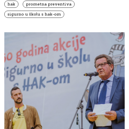
hak
prometna preventiva
sigurno u školu s hak-om