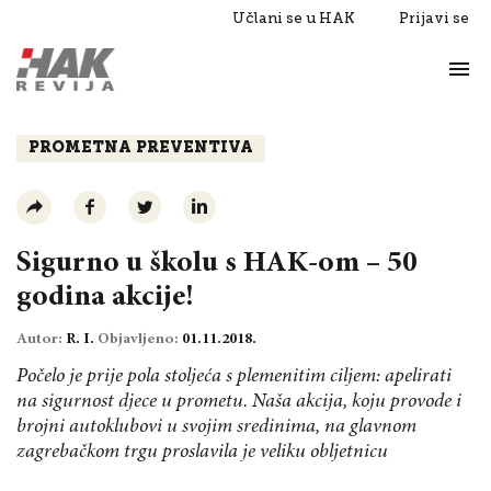
Učlani se u HAK
Prijavi se
Život
Razgovori
PROMETNA PREVENTIVA
Sigurno u školu s HAK-om – 50
godina akcije!
Autor:
R. I.
Objavljeno:
01.11.2018.
Počelo je prije pola stoljeća s plemenitim ciljem: apelirati
na sigurnost djece u prometu. Naša akcija, koju provode i
brojni autoklubovi u svojim sredinima, na glavnom
zagrebačkom trgu proslavila je veliku obljetnicu