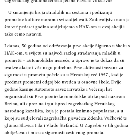
zagrebačkog gradonačelnika J
elena
Pavičić Vukičević
:
– U smanjenju broja stradalih na cestama i podizanju
prometne kulture moramo svi sudjelovati. Zado
voljstvo nam je
što već pedeset godina sudjelujemo s HAK-om u ovoj akciji i
tako ćemo nataviti.
I danas, 50 godina od odr
ž
avanja prve akcije Sigurno u školu s
HAK-om, u svijetu su najve
ć
i razlog stradavanja mladih u
prometu – automobilske nesre
ć
e, a upravo je to dokaz da su
ovakve akcije i više nego potrebne. Prve aktivnosti vezane za
sigurnost u prometu po
č
ele su u Hrvatskoj ve
ć
1957., kad je
predmet prometni odgoj bio uveden u osnovne škole. Dvije
godine kasnije Automoto savez Hrvatske i Ve
č
ernji list
organizirali su Prve pionirske romobilske utrke pod nazivom
Brzina, ali oprez na trgu ispred zagreba
č
kog Hrvatskog
narodnog kazališta, koja je postala iznimno popularna, a u
kojoj su sudjelovali zagreba
č
ka pjeva
č
ica Zdenka Vu
č
kovi
ć
te
glumci Slavica Fila i Vlado Štefan
č
i
ć
. U Zagrebu se tih godina
obilje
ž
avao i mjesec sigurnosti cestovnog prometa.