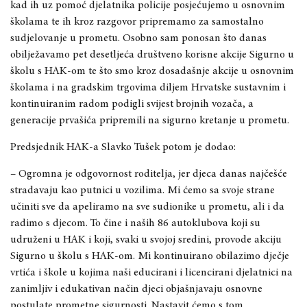
kad ih uz pomo
ć
djelatnika policije posje
ć
ujemo u osnovnim
školama te ih kroz razgovor pripremamo za samostalno
sudjelovanje u prometu. Osobno sam ponosan što danas
obilje
ž
avamo pet desetlje
ć
a društveno korisne akcije Sigurno u
školu s HAK-om te što smo kroz dosadašnje akcije u osnovnim
školama i na gradskim trgovima diljem Hrvatske sustavnim i
kontinuiranim radom podigli svijest brojnih voza
č
a, a
generacije prvaši
ć
a pripremili na sigurno kretanje u prometu.
Predsjednik HAK-a Slavko Tušek potom je dodao:
– Ogromna je odgovornost roditelja, jer djeca danas naj
češće
stradavaju kao putnici u vozilima. Mi ćemo sa svoje strane
učiniti sve da apeliramo na sve sudionike u prometu, ali i da
radimo s djecom. To čine i naših 86 autoklubova koji su
udruženi u HAK i koji, svaki u svojoj sredini, provode akciju
Sigurno u školu s HAK-om. Mi kontinuirano obilazimo dječje
vrtića i škole u kojima naši educirani i licencirani djelatnici na
zanimljiv i edukativan način djeci objašnjavaju osnovne
postulate prometne sigurnosti. Nastavit ćemo s tom