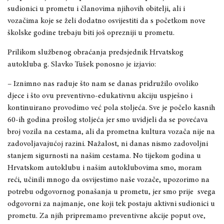
sudionici u prometu i
č
lanovima njihovih obitelji, ali i
voza
č
ima koje se
ž
eli dodatno osvijestiti da s po
č
etkom nove
školske godine trebaju biti još oprezniji u prometu.
Prilikom slu
ž
benog obra
ć
anja predsjednik Hrvatskog
autokluba g. Slavko Tušek ponosno je izjavio:
– Iznimno nas raduje što nam se danas pridru
ž
ilo ovoliko
djece i što ovu preventivno-edukativnu akciju uspješno i
kontinuirano provodimo ve
ć
pola stolje
ć
a. Sve je po
č
elo kasnih
60-ih godina prošlog stolje
ć
a jer smo uvidjeli da se pove
ć
ava
broj vozila na cestama, ali da prometna kultura voza
č
a nije na
zadovoljavaju
ć
oj razini. Na
ž
alost, ni danas nismo zadovoljni
stanjem sigurnosti na našim cestama. No tijekom godina u
Hrvatskom autoklubu i našim autoklubovima smo, moram
re
ć
i, u
č
inili mnogo da osvijestimo naše voza
č
e, upozorimo na
potrebu odgovornog ponašanja u prometu, jer smo prije
svega
odgovorni za najmanje, one koji tek postaju aktivni sudionici u
prometu. Za njih pripremamo preventivne akcije poput ove,