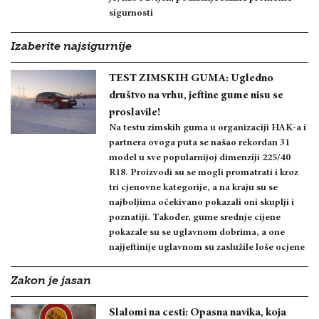
sigurnosti
Izaberite najsigurnije
TEST ZIMSKIH GUMA: Ugledno
društvo na vrhu, jeftine gume nisu se
proslavile!
Na testu zimskih guma u organizaciji HAK-a i
partnera ovoga puta se našao rekordan 31
model u sve popularnijoj dimenziji 225/40
R18. Proizvodi su se mogli promatrati i kroz
tri cjenovne kategorije, a na kraju su se
najboljima očekivano pokazali oni skuplji i
poznatiji. Također, gume srednje cijene
pokazale su se uglavnom dobrima, a one
najjeftinije uglavnom su zaslužile loše ocjene
Zakon je jasan
Slalomi na cesti: Opasna navika, koja