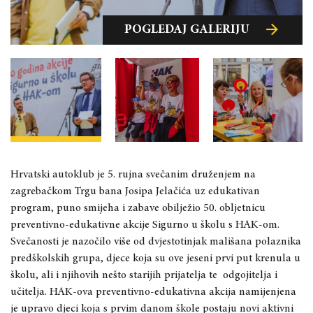
POGLEDAJ GALERIJU
POGLEDAJ GALERIJU
POGLEDAJ GALERIJU
Hrvatski autoklub je 5. rujna sve
č
anim dru
ž
enjem na
zagreba
č
kom Trgu bana Josipa Jela
č
i
ć
a uz edukativan
program, puno smijeha i zabave obilje
ž
io 50. obljetnicu
preventivno-edukativne akcije Sigurno u školu s HAK-om.
Sve
č
anosti je nazo
č
ilo više od dvjestotinjak mališana polaznika
predškolskih grupa, djece koja su ove jeseni prvi put krenula u
školu, ali i njihovih nešto starijih prijatelja te
odgojitelja i
u
č
itelja. HAK-ova preventivno-edukativna akcija namijenjena
je upravo djeci koja s prvim danom škole postaju novi aktivni