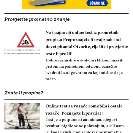
Provjerite prometno znanje
Naš najnoviji online test iz prometnih
propisa: Prepoznajete li ovaj znak i još
devet pitanja! Otvorite, riješite i provjerite
jeste li prošli!
Dobro razmislite o svakom i klikom miša ili
prstom na pametnom telefonu označite
kvadratić s odgovorom za koji mislite da je
točan
Znate li propise?
Online test za vozače romobila i ostale
vozače: Poznajete li pravila?!
Test je u potpunosti anoniman, njegovi
rezultati nigdje se ne pohranjuju, a cilj nam
je, kao i uvijek, podizanje razine prometne