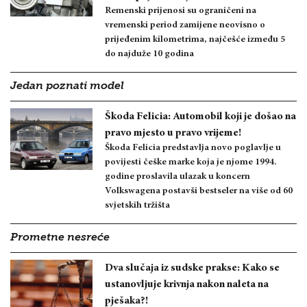
Remenski prijenosi su ograničeni na
vremenski period zamijene neovisno o
prijeđenim kilometrima, najčešće između 5
do najduže 10 godina
Jedan poznati model
Škoda Felicia: Automobil koji je došao na
pravo mjesto u pravo vrijeme!
Škoda Felicia predstavlja novo poglavlje u
povijesti češke marke koja je njome 1994.
godine proslavila ulazak u koncern
Volkswagena postavši bestseler na više od 60
svjetskih tržišta
Prometne nesreće
Dva slučaja iz sudske prakse: Kako se
ustanovljuje krivnja nakon naleta na
pješaka?!