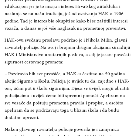
edukacijom jer je to misija i interes Hrvatskog autokluba i
naslanja se na našu tradiciju, još od osnivanja HAK-a 1906.
godine.
Tad je interes bio okupiti se kako bi se zaštiti
li interesi
vozača, a danas je još viš
e naglasak na prometnoj preventivi.
HAK-ovu sve
č
anu proslavu podr
ž
ao je i Nikola Milin, glavni
ravnatelj policije. Na ovoj i brojnim drugim akcijama sura
đuju
HAK i Ministarstvo unutarnjih poslova, a cilj je jasan: pove
ćati
sigurnost cestovnog prometa:
– Pozdravio bih sve prvaši
će, a HAK-u čestitao na 50 godina
akcije Sigurno u školu. Policija je uvijek tu da, zajedno s HAK-
om, učini put u školu sigurnijim. Djec
a se uvijek mogu
obratiti
policijacima i uvijek ćemo biti spremni pomoći. Apeliram na
sve vozače da poštuju prometna pr
avila i propise, a osobito
apeliram da se pridržavaju toga u blizini škola i da budu
dodatno oprezni.
Nakon glavnog ravnatelja policije govorila je i za
mjenica