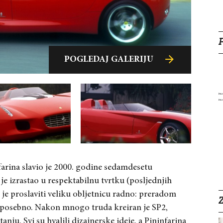
POGLEDAJ GALERIJU
POGLEDAJ GALERIJU
POGLEDAJ GALERIJU
nfarina slavio je 2000. godine sedamdesetu
 je izrastao u respektabilnu tvrtku (posljednjih
je proslaviti veliku obljetnicu radno: preradom
Z
 posebno. Nakon mnogo truda kreiran je SP2,
nju. Svi su hvalili dizajnerske ideje, a Pininfarina