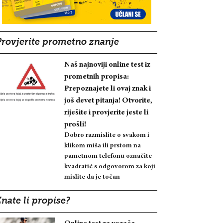
Provjerite prometno znanje
Naš najnoviji online test iz
prometnih propisa:
Prepoznajete li ovaj znak i
još devet pitanja! Otvorite,
riješite i provjerite jeste li
prošli!
Dobro razmislite o svakom i
klikom miša ili prstom na
pametnom telefonu označite
kvadratić s odgovorom za koji
mislite da je točan
nate li propise?