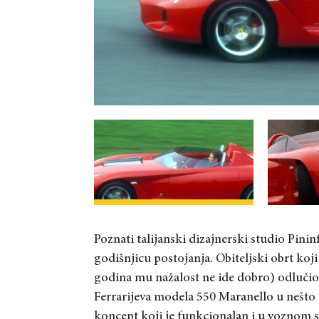
Poznati talijanski dizajnerski studio Pini
godišnjicu postojanja. Obiteljski obrt koji
godina mu nažalost ne ide dobro) odlučio 
Ferrarijeva modela 550 Maranello u nešto
koncept koji je funkcionalan i u voznom sta