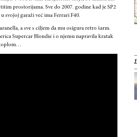
astitim prostorijama. Sve do 2007. godine kad je SP2
svojoj garaži već ima Ferrari F40.
aranella, a sve s ciljem da mu osigura retro šarm.
berica Supercar Blondie i o njemu napravila kratak
na toplom…
I