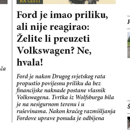
NA CESTI
Ford je imao priliku,
ali nije reagirao:
Želite li preuzeti
.
Volkswagen? Ne,
hvala!
ača
Ford je nakon Drugog svjetskog rata
propustio povijesnu priliku da bez
financijske naknade postane vlasnik
Volkswagena. Tvrtka iz Wolfsburga bila
je na nesigurnom terenu i u
Š
ruševinama. Nakon kraćeg razmišljanja
Fordove uprave ponuda je odbijena