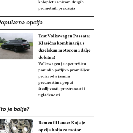
kolopletu s nizom drugih
prometnih prekršaja
Popularna opcija
Test Volkswagen Passata:
Klasična kombinacija s
dizelskim motorom i dalje
dobitna!
Volkswagen je opet tržištu
ponudio pažljivo promišljeni
proizvod s jasnim
prednostima poput
štedljivosti, prostranosti i
uglađenosti
to je bolje?
Remen ili lanac: Koja je
opcija bolja za motor