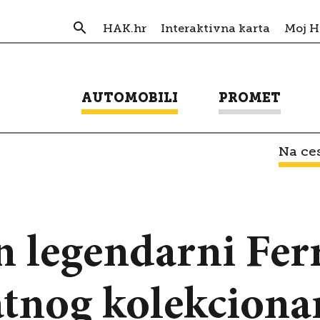
HAK.hr
Interaktivna karta
Moj 
AUTOMOBILI
PROMET
Na ces
n legendarni Fer
atnog kolekciona