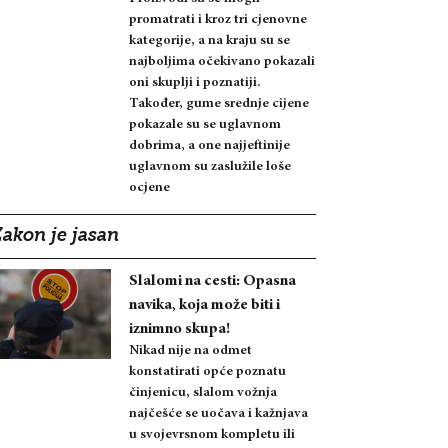
promatrati i kroz tri cjenovne
kategorije, a na kraju su se
najboljima očekivano pokazali
oni skuplji i poznatiji.
Također, gume srednje cijene
pokazale su se uglavnom
dobrima, a one najjeftinije
uglavnom su zaslužile loše
ocjene
Zakon je jasan
Slalomi na cesti: Opasna
navika, koja može biti i
iznimno skupa!
Nikad nije na odmet
konstatirati opće poznatu
činjenicu, slalom vožnja
najčešće se uočava i kažnjava
u svojevrsnom kompletu ili