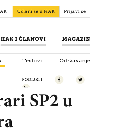
HAK
Učlani se u HAK
Prijavi se
HAK I ČLANOVI
MAGAZIN
ti
Testovi
Održavanje
PODIJELI
rari SP2 u
ra