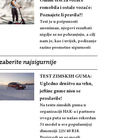
Online test za vozače
romobila i ostale vozače:
Poznajete li pravila?!
Test je u potpunosti
anoniman, njegovi rezultati
nigdje se ne pohranjuju, a cilj
nam je, kao i uvijek, podizanje
razine prometne sigurnosti
zaberite najsigurnije
TEST ZIMSKIH GUMA:
Ugledno društvo na vrhu,
jeftine gume nisu se
proslavile!
Na testu zimskih guma u
organizaciji HAK-a i partnera
ovoga puta se našao rekordan
31 model u sve popularnijoj
dimenziji 225/40 R18.
Proizvodi su se mogli