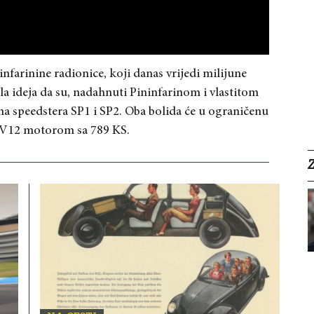
infarinine radionice, koji danas vrijedi milijune
jela ideja da su, nadahnuti Pininfarinom i vlastitom
čna speedstera SP1 i SP2. Oba bolida će u ograničenu
m V12 motorom sa 789 KS.