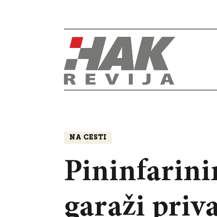
NA CESTI
Pininfarini
garaži priv