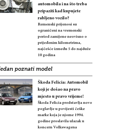
automobila i na što treba
pripaziti kad kupujete
rabljeno vozilo?
Remenski prijenosi su
ograničeni na vremenski
period zamijene neovisno o
prijeđenim kilometrima,
najčešće između 5 do najduže
10 godina
Jedan poznati model
Škoda Felicia: Automobil
koji je došao na pravo
mjesto u pravo vrijeme!
Škoda Felicia predstavlja novo
poglavlje u povijesti češke
marke koja je njome 1994.
godine proslavila ulazak u
koncern Volkswagena