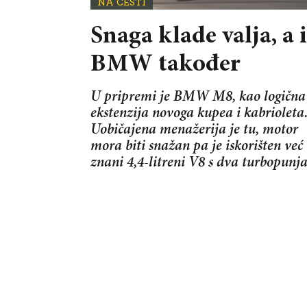
NA CESTI
Snaga klade valja, a i
BMW također
U pripremi je BMW M8, kao logična
ekstenzija novoga kupea i kabrioleta
Uobičajena menažerija je tu, motor
mora biti snažan pa je iskorišten već
znani 4,4-litreni V8 s dva turbopunj