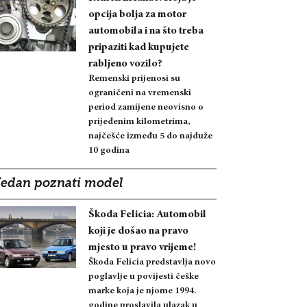
opcija bolja za motor
automobila i na što treba
pripaziti kad kupujete
rabljeno vozilo?
Remenski prijenosi su
ograničeni na vremenski
period zamijene neovisno o
prijeđenim kilometrima,
najčešće između 5 do najduže
10 godina
Jedan poznati model
Škoda Felicia: Automobil
koji je došao na pravo
mjesto u pravo vrijeme!
Škoda Felicia predstavlja novo
poglavlje u povijesti češke
marke koja je njome 1994.
godine proslavila ulazak u