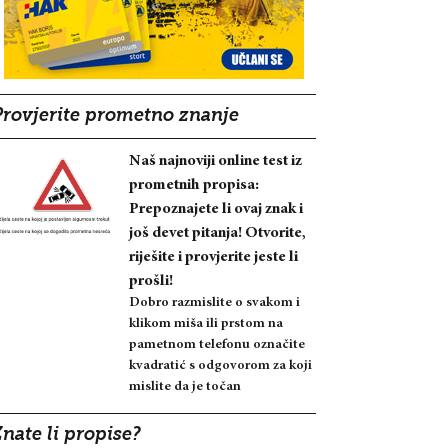
Provjerite prometno znanje
Naš najnoviji online test iz
prometnih propisa:
Prepoznajete li ovaj znak i
još devet pitanja! Otvorite,
riješite i provjerite jeste li
prošli!
Dobro razmislite o svakom i
klikom miša ili prstom na
pametnom telefonu označite
kvadratić s odgovorom za koji
mislite da je točan
nate li propise?