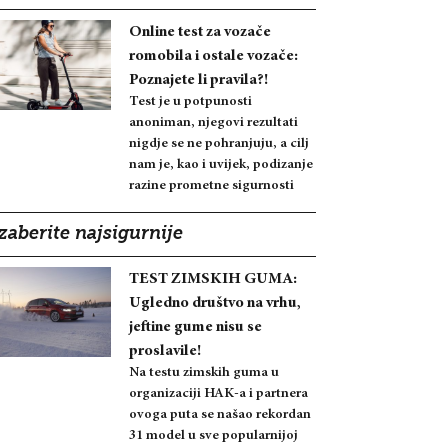
Online test za vozače
romobila i ostale vozače:
Poznajete li pravila?!
Test je u potpunosti
anoniman, njegovi rezultati
nigdje se ne pohranjuju, a cilj
nam je, kao i uvijek, podizanje
razine prometne sigurnosti
zaberite najsigurnije
TEST ZIMSKIH GUMA:
Ugledno društvo na vrhu,
jeftine gume nisu se
proslavile!
Na testu zimskih guma u
organizaciji HAK-a i partnera
ovoga puta se našao rekordan
31 model u sve popularnijoj