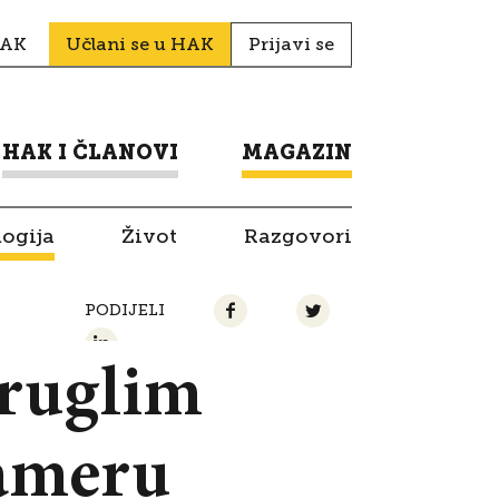
HAK
Učlani se u HAK
Prijavi se
HAK I ČLANOVI
MAGAZIN
logija
Život
Razgovori
PODIJELI
kruglim
kameru