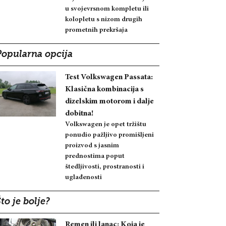
u svojevrsnom kompletu ili
kolopletu s nizom drugih
prometnih prekršaja
Popularna opcija
Test Volkswagen Passata:
Klasična kombinacija s
dizelskim motorom i dalje
dobitna!
Volkswagen je opet tržištu
ponudio pažljivo promišljeni
proizvod s jasnim
prednostima poput
štedljivosti, prostranosti i
uglađenosti
to je bolje?
Remen ili lanac: Koja je