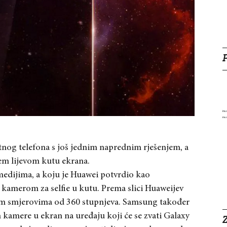
nog telefona s još jednim naprednim rješenjem, a
jem lijevom kutu ekrana.
medijima, a koju je Huawei potvrdio kao
s kamerom za selfie u kutu. Prema slici Huaweijev
im smjerovima od 360 stupnjeva. Samsung također
 kamere u ekran na uređaju koji će se zvati Galaxy
Z