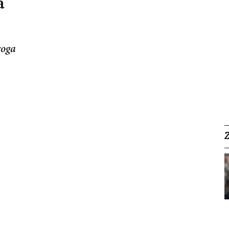
a
roga