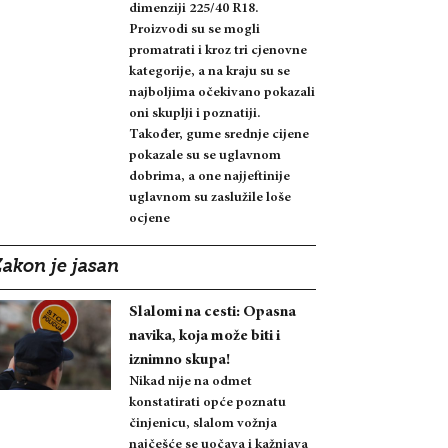
dimenziji 225/40 R18.
Proizvodi su se mogli
promatrati i kroz tri cjenovne
kategorije, a na kraju su se
najboljima očekivano pokazali
oni skuplji i poznatiji.
Također, gume srednje cijene
pokazale su se uglavnom
dobrima, a one najjeftinije
uglavnom su zaslužile loše
ocjene
Zakon je jasan
Slalomi na cesti: Opasna
navika, koja može biti i
iznimno skupa!
Nikad nije na odmet
konstatirati opće poznatu
činjenicu, slalom vožnja
najčešće se uočava i kažnjava