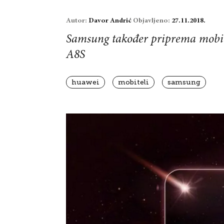
Autor:
Davor Andrić
Objavljeno:
27.11.2018.
Samsung također priprema mobite
A8S
huawei
mobiteli
samsung