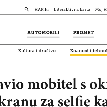
HAK.hr
Interaktivna karta
Moj 
AUTOMOBILI
PROMET
Kultura i društvo
Znanost i tehno
vio mobitel s o
kranu za selfie 