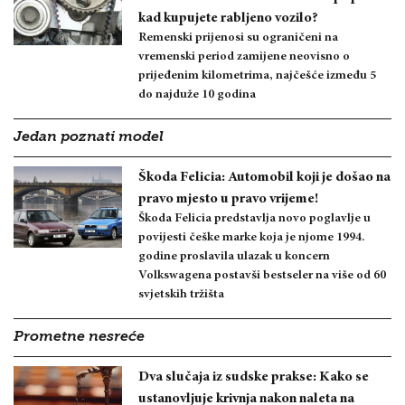
kad kupujete rabljeno vozilo?
Remenski prijenosi su ograničeni na
vremenski period zamijene neovisno o
prijeđenim kilometrima, najčešće između 5
do najduže 10 godina
Jedan poznati model
Škoda Felicia: Automobil koji je došao na
pravo mjesto u pravo vrijeme!
Škoda Felicia predstavlja novo poglavlje u
povijesti češke marke koja je njome 1994.
godine proslavila ulazak u koncern
Volkswagena postavši bestseler na više od 60
svjetskih tržišta
Prometne nesreće
Dva slučaja iz sudske prakse: Kako se
ustanovljuje krivnja nakon naleta na