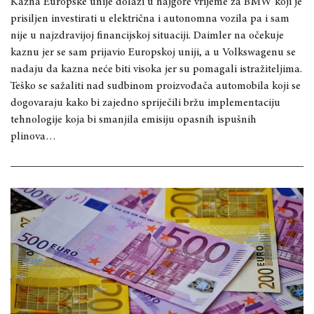
Kazna Europske unije dolazi u najgore vrijeme za BMW koji je
prisiljen investirati u električna i autonomna vozila pa i sam
nije u najzdravijoj financijskoj situaciji. Daimler na očekuje
kaznu jer se sam prijavio Europskoj uniji, a u Volkswagenu se
nadaju da kazna neće biti visoka jer su pomagali istražiteljima.
Teško se sažaliti nad sudbinom proizvođača automobila koji se
dogovaraju kako bi zajedno spriječili bržu implementaciju
tehnologije koja bi smanjila emisiju opasnih ispušnih
plinova…