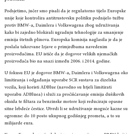
Podsjetimo, jučer smo pisali da je regulatorno tijelo Europske
unije koje kontrolira antitrustovsku politiku podnijelo tužbu
protiv BMW-a, Daimlera i Volkswagena zbog udruživanja
kako bi zajedno blokirali ugradnju tehnologije za smanjenje
emisija štetnih plinova. Europska komisija naglasila je da je
poslala takozvane Izjave o primjedbama navedenim
proizvođačima. EU ističe da je dogovor velikih njemačkih
proizvođača bio na snazi između 2006. i 2014. godine.
U fokusu EU je dogovor BMW-a, Daimlera i Volkswagena oko
limitiranja i odgađanja uporabe SCR sustava za dizelska
vozila, koji koristi ADBlue (navodno su htjeli limitirati
uporabu ADBluea) i služi za pročišćavanje emisija dušikovih
oksida te filtara za benzinske motore koji reduciraju opasne
sitne lebdeće čestice. Utvrdi li se udruživanje moguće kazne su
ogromne: do 10 posto ukupnog godišnjeg prometa, a to su
milijarde eura.