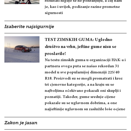
rezultati nigdje se ne pohranjuju, a cilj nam
je, kao i uvijek, podizanje razine prometne
sigurnosti
Izaberite najsigurnije
TEST ZIMSKIH GUMA: Ugledno
društvo na vrhu, jeftine gume nisu se
proslavile!
Na testu zimskih guma u organizaciji HAK-a i
partnera ovoga puta se našao rekordan 31
model u sve popularnijoj dimenziji 225/40
R18. Proizvodi su se mogli promatrati i kroz
tri cjenovne kategorije, a na kraju su se
najboljima očekivano pokazali oni skuplji i
poznatiji. Također, gume srednje cijene
pokazale su se uglavnom dobrima, a one
najjeftinije uglavnom su zaslužile loše ocjene
Zakon je jasan