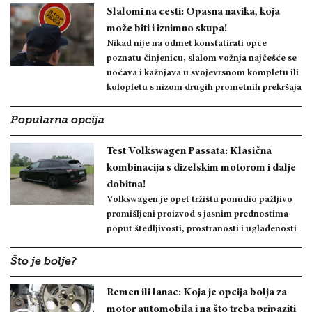
Slalomi na cesti: Opasna navika, koja
može biti i iznimno skupa!
Nikad nije na odmet konstatirati opće
poznatu činjenicu, slalom vožnja najčešće se
uočava i kažnjava u svojevrsnom kompletu ili
kolopletu s nizom drugih prometnih prekršaja
Popularna opcija
Test Volkswagen Passata: Klasična
kombinacija s dizelskim motorom i dalje
dobitna!
Volkswagen je opet tržištu ponudio pažljivo
promišljeni proizvod s jasnim prednostima
poput štedljivosti, prostranosti i uglađenosti
Što je bolje?
Remen ili lanac: Koja je opcija bolja za
motor automobila i na što treba pripaziti