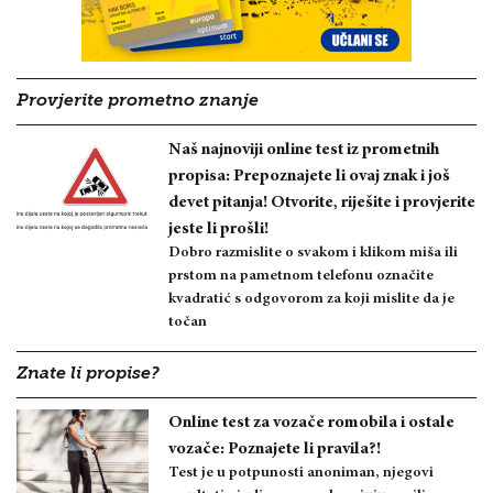
Provjerite prometno znanje
Naš najnoviji online test iz prometnih
propisa: Prepoznajete li ovaj znak i još
devet pitanja! Otvorite, riješite i provjerite
jeste li prošli!
Dobro razmislite o svakom i klikom miša ili
prstom na pametnom telefonu označite
kvadratić s odgovorom za koji mislite da je
točan
Znate li propise?
Online test za vozače romobila i ostale
vozače: Poznajete li pravila?!
Test je u potpunosti anoniman, njegovi