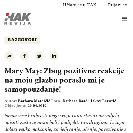
Učlani se u HAK
Prijavi se
Život
Razgovori
RAZGOVORI
Mary May: Zbog pozitivne reakcije
na moju glazbu poraslo mi je
samopouzdanje!
Autor:
Barbara Matejčić
Foto:
Barbara Raad i Jakov Lerotić
Objavljeno:
29.04.2019.
Nema veće hrabrosti nego svoju ranu staviti na vidjelo,
opisati zašto te nešto boli i podijeliti to s drugima. Iz toga
dolazi veliko olakšanje, zacjeljivanje, učenje, povezivanje s