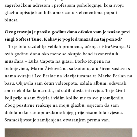
zagrebačkom adresom i profesijom psihologinje, koja svoju
glazbu opisuje kao folk americanu s elementima popa i
bluesa.
Ovog travnja je prošlo godinu dana otkako vam je izašao prvi
singl Softest Tune. Kakav je pogled unazad na taj period?
– To je bilo razdoblje velikih promjena, učenja i istraživanja. U
ovih godinu dana oko mene se okupio bend izvanrednih
muzičara – Luka Čapeta na gitari, Borko Rupena na
bubnjevima, Marin Živković na saksofonu, a u širem sastavu s
nama sviraju i Leo Beslać na klavijaturama te Marko Ferlan na
basu. Objavila sam četiri videospota, izdala album, odsvirali
smo nekoliko koncerata, odradili dosta intervjua. To je život
koji prije nisam živjela i vidim koliko me to sve promijenilo.
Zbog pozitivne reakcije na moju glazbu, osjećam da sam
dobila neko samopouzdanje kojeg prije nisam bila svjesna.
Sramežljivost je zamijenjena otvaranjem prema van.