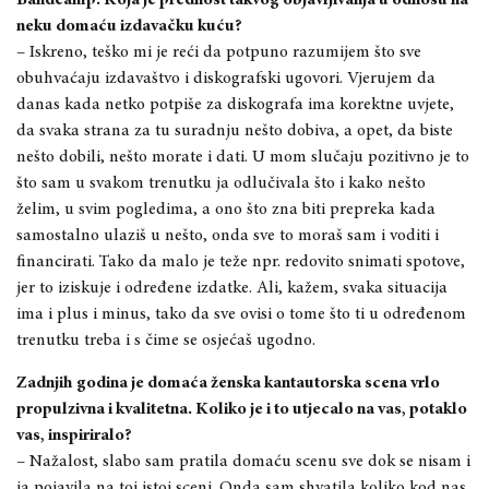
neku domaću izdavačku kuću?
– Iskreno, teško mi je reći da potpuno razumijem što sve
obuhvaćaju izdavaštvo i diskografski ugovori. Vjerujem da
danas kada netko potpiše za diskografa ima korektne uvjete,
da svaka strana za tu suradnju nešto dobiva, a opet, da biste
nešto dobili, nešto morate i dati. U mom slučaju pozitivno je to
što sam u svakom trenutku ja odlučivala što i kako nešto
želim, u svim pogledima, a ono što zna biti prepreka kada
samostalno ulaziš u nešto, onda sve to moraš sam i voditi i
financirati. Tako da malo je teže npr. redovito snimati spotove,
jer to iziskuje i određene izdatke. Ali, kažem, svaka situacija
ima i plus i minus, tako da sve ovisi o tome što ti u određenom
trenutku treba i s čime se osjećaš ugodno.
Zadnjih godina je domaća ženska kantautorska scena vrlo
propulzivna i kvalitetna. Koliko je i to utjecalo na vas, potaklo
vas, inspiriralo?
– Nažalost, slabo sam pratila domaću scenu sve dok se nisam i
ja pojavila na toj istoj sceni. Onda sam shvatila koliko kod nas