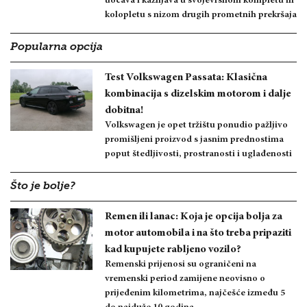
uočava i kažnjava u svojevrsnom kompletu ili
kolopletu s nizom drugih prometnih prekršaja
Popularna opcija
Test Volkswagen Passata: Klasična
kombinacija s dizelskim motorom i dalje
dobitna!
Volkswagen je opet tržištu ponudio pažljivo
promišljeni proizvod s jasnim prednostima
poput štedljivosti, prostranosti i uglađenosti
Što je bolje?
Remen ili lanac: Koja je opcija bolja za
motor automobila i na što treba pripaziti
kad kupujete rabljeno vozilo?
Remenski prijenosi su ograničeni na
vremenski period zamijene neovisno o
prijeđenim kilometrima, najčešće između 5