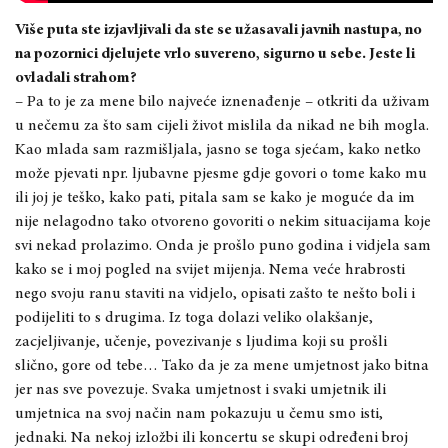
Više puta ste izjavljivali da ste se užasavali javnih nastupa, no
na pozornici djelujete vrlo suvereno, sigurno u sebe. Jeste li
ovladali strahom?
– Pa to je za mene bilo najveće iznenađenje – otkriti da uživam
u nečemu za što sam cijeli život mislila da nikad ne bih mogla.
Kao mlada sam razmišljala, jasno se toga sjećam, kako netko
može pjevati npr. ljubavne pjesme gdje govori o tome kako mu
ili joj je teško, kako pati, pitala sam se kako je moguće da im
nije nelagodno tako otvoreno govoriti o nekim situacijama koje
svi nekad prolazimo. Onda je prošlo puno godina i vidjela sam
kako se i moj pogled na svijet mijenja. Nema veće hrabrosti
nego svoju ranu staviti na vidjelo, opisati zašto te nešto boli i
podijeliti to s drugima. Iz toga dolazi veliko olakšanje,
zacjeljivanje, učenje, povezivanje s ljudima koji su prošli
slično, gore od tebe… Tako da je za mene umjetnost jako bitna
jer nas sve povezuje. Svaka umjetnost i svaki umjetnik ili
umjetnica na svoj način nam pokazuju u čemu smo isti,
jednaki. Na nekoj izložbi ili koncertu se skupi određeni broj