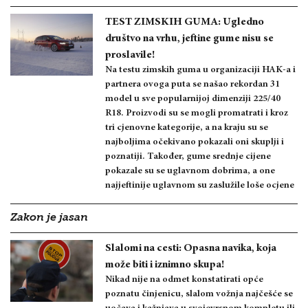
TEST ZIMSKIH GUMA: Ugledno
društvo na vrhu, jeftine gume nisu se
proslavile!
Na testu zimskih guma u organizaciji HAK-a i
partnera ovoga puta se našao rekordan 31
model u sve popularnijoj dimenziji 225/40
R18. Proizvodi su se mogli promatrati i kroz
tri cjenovne kategorije, a na kraju su se
najboljima očekivano pokazali oni skuplji i
poznatiji. Također, gume srednje cijene
pokazale su se uglavnom dobrima, a one
najjeftinije uglavnom su zaslužile loše ocjene
Zakon je jasan
Slalomi na cesti: Opasna navika, koja
može biti i iznimno skupa!
Nikad nije na odmet konstatirati opće
poznatu činjenicu, slalom vožnja najčešće se