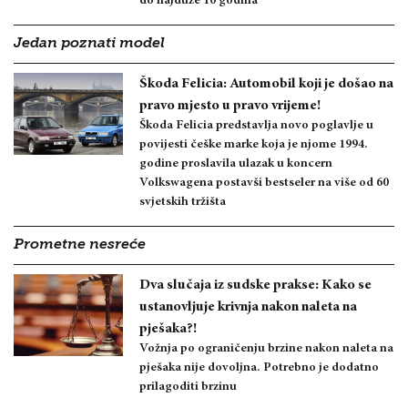
do najduže 10 godina
Jedan poznati model
Škoda Felicia: Automobil koji je došao na
pravo mjesto u pravo vrijeme!
Škoda Felicia predstavlja novo poglavlje u
povijesti češke marke koja je njome 1994.
godine proslavila ulazak u koncern
Volkswagena postavši bestseler na više od 60
svjetskih tržišta
Prometne nesreće
Dva slučaja iz sudske prakse: Kako se
ustanovljuje krivnja nakon naleta na
pješaka?!
Vožnja po ograničenju brzine nakon naleta na
pješaka nije dovoljna. Potrebno je dodatno
prilagoditi brzinu