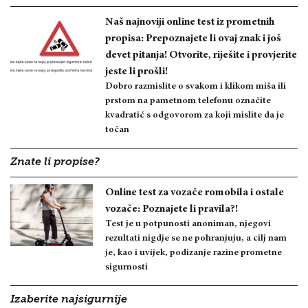
Naš najnoviji online test iz prometnih
propisa: Prepoznajete li ovaj znak i još
devet pitanja! Otvorite, riješite i provjerite
jeste li prošli!
Dobro razmislite o svakom i klikom miša ili
prstom na pametnom telefonu označite
kvadratić s odgovorom za koji mislite da je
točan
Znate li propise?
Online test za vozače romobila i ostale
vozače: Poznajete li pravila?!
Test je u potpunosti anoniman, njegovi
rezultati nigdje se ne pohranjuju, a cilj nam
je, kao i uvijek, podizanje razine prometne
sigurnosti
Izaberite najsigurnije