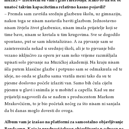
muzici –
izbrušeni su vam i glas i melodija. Kako to da ste se
unatoč takvim kapacitetima relativno kasno pojavili?
– Premda sam završila srednju glazbenu školu, uz gimnaziju,
nakon toga se nisam nastavila baviti glazbom. Jednostavno
nisam živjela život glazbenice, nisam imala prijatelje koji se
time bave, nisam se kretala u tim krugovima. Sve se dogodilo
spontano, put se sam iskristalizirao. A za pjevanje sam se
zainteresirala nekad u srednjoj školi, ali je to pjevanje bilo
vezano isključivo za operu jer sam neko vrijeme razmišljala
upisati solo pjevanje na Muzičkoj akademiji. Na kraju nisam
išla putem klasične glazbe i potpuno sam se odmaknula od te
ideje, no onda se glazba sama vratila meni tako da su te
pjesme doslovno počele izlaziti van. Samo bih čula cijelu
pjesmu u glavi i snimila je u mobitel a capella. Kad su me
prijatelji nagovorili da se nađem s producentom Markom
Mrakovčićem, to je bio početak nečeg za što nisam ni sanjala
da bi danas moglo dovesti do ovoga.
Album vam je izašao na platformi za samostalno objavljivanje
Bandcamp. Koja je prednost takvog objavljivanja u odnosu na