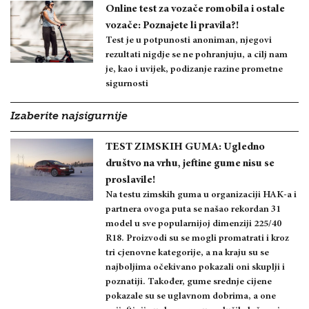
Online test za vozače romobila i ostale
vozače: Poznajete li pravila?!
Test je u potpunosti anoniman, njegovi
rezultati nigdje se ne pohranjuju, a cilj nam
je, kao i uvijek, podizanje razine prometne
sigurnosti
Izaberite najsigurnije
TEST ZIMSKIH GUMA: Ugledno
društvo na vrhu, jeftine gume nisu se
proslavile!
Na testu zimskih guma u organizaciji HAK-a i
partnera ovoga puta se našao rekordan 31
model u sve popularnijoj dimenziji 225/40
R18. Proizvodi su se mogli promatrati i kroz
tri cjenovne kategorije, a na kraju su se
najboljima očekivano pokazali oni skuplji i
poznatiji. Također, gume srednje cijene
pokazale su se uglavnom dobrima, a one