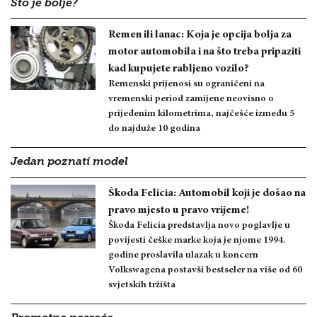
Što je bolje?
Remen ili lanac: Koja je opcija bolja za
motor automobila i na što treba pripaziti
kad kupujete rabljeno vozilo?
Remenski prijenosi su ograničeni na
vremenski period zamijene neovisno o
prijeđenim kilometrima, najčešće između 5
do najduže 10 godina
Jedan poznati model
Škoda Felicia: Automobil koji je došao na
pravo mjesto u pravo vrijeme!
Škoda Felicia predstavlja novo poglavlje u
povijesti češke marke koja je njome 1994.
godine proslavila ulazak u koncern
Volkswagena postavši bestseler na više od 60
svjetskih tržišta