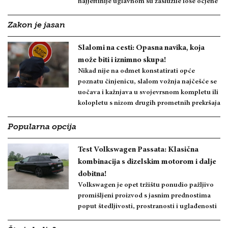
najjeftinije uglavnom su zaslužile loše ocjene
Zakon je jasan
Slalomi na cesti: Opasna navika, koja
može biti i iznimno skupa!
Nikad nije na odmet konstatirati opće
poznatu činjenicu, slalom vožnja najčešće se
uočava i kažnjava u svojevrsnom kompletu ili
kolopletu s nizom drugih prometnih prekršaja
Popularna opcija
Test Volkswagen Passata: Klasična
kombinacija s dizelskim motorom i dalje
dobitna!
Volkswagen je opet tržištu ponudio pažljivo
promišljeni proizvod s jasnim prednostima
poput štedljivosti, prostranosti i uglađenosti