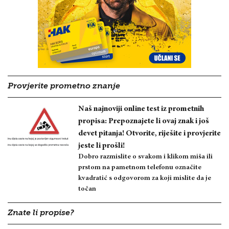
Provjerite prometno znanje
Naš najnoviji online test iz prometnih
propisa: Prepoznajete li ovaj znak i još
devet pitanja! Otvorite, riješite i provjerite
jeste li prošli!
Dobro razmislite o svakom i klikom miša ili
prstom na pametnom telefonu označite
kvadratić s odgovorom za koji mislite da je
točan
Znate li propise?