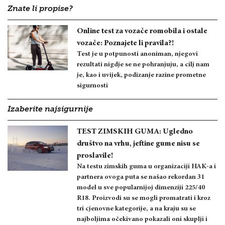
Znate li propise?
Online test za vozače romobila i ostale
vozače: Poznajete li pravila?!
Test je u potpunosti anoniman, njegovi
rezultati nigdje se ne pohranjuju, a cilj nam
je, kao i uvijek, podizanje razine prometne
sigurnosti
Izaberite najsigurnije
TEST ZIMSKIH GUMA: Ugledno
društvo na vrhu, jeftine gume nisu se
proslavile!
Na testu zimskih guma u organizaciji HAK-a i
partnera ovoga puta se našao rekordan 31
model u sve popularnijoj dimenziji 225/40
R18. Proizvodi su se mogli promatrati i kroz
tri cjenovne kategorije, a na kraju su se
najboljima očekivano pokazali oni skuplji i