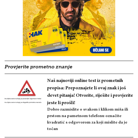
Provjerite prometno znanje
Naš najnoviji online test iz prometnih
propisa: Prepoznajete li ovaj znak i još
devet pitanja! Otvorite, riješite i provjerite
jeste li prošli!
Dobro razmislite o svakom i klikom miša ili
prstom na pametnom telefonu označite
kvadratić s odgovorom za koji mislite da je
točan