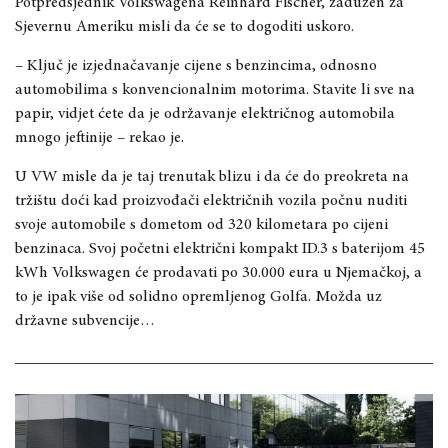
Potpredsjednik Volkswagena Reinhard Fischer, zadužen za
Sjevernu Ameriku misli da će se to dogoditi uskoro.
– Ključ je izjednačavanje cijene s benzincima, odnosno
automobilima s konvencionalnim motorima. Stavite li sve na
papir, vidjet ćete da je održavanje električnog automobila
mnogo jeftinije – rekao je.
U VW misle da je taj trenutak blizu i da će do preokreta na
tržištu doći kad proizvođači električnih vozila počnu nuditi
svoje automobile s dometom od 320 kilometara po cijeni
benzinaca. Svoj početni električni kompakt ID.3 s baterijom 45
kWh Volkswagen će prodavati po 30.000 eura u Njemačkoj, a
to je ipak više od solidno opremljenog Golfa. Možda uz
državne subvencije…