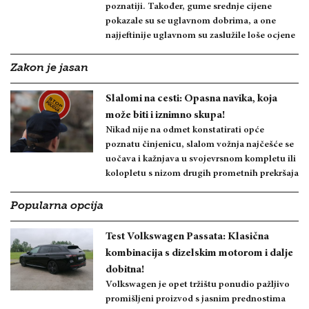
poznatiji. Također, gume srednje cijene
pokazale su se uglavnom dobrima, a one
najjeftinije uglavnom su zaslužile loše ocjene
Zakon je jasan
Slalomi na cesti: Opasna navika, koja
može biti i iznimno skupa!
Nikad nije na odmet konstatirati opće
poznatu činjenicu, slalom vožnja najčešće se
uočava i kažnjava u svojevrsnom kompletu ili
kolopletu s nizom drugih prometnih prekršaja
Popularna opcija
Test Volkswagen Passata: Klasična
kombinacija s dizelskim motorom i dalje
dobitna!
Volkswagen je opet tržištu ponudio pažljivo
promišljeni proizvod s jasnim prednostima