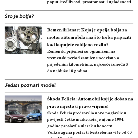
poput štedljivosti, prostranosti i uglađenosti
Što je bolje?
Remen ili lanac: Koja je opcija bolja za
motor automobila i na što treba pripaziti
kad kupujete rabljeno vozilo?
Remenski prijenosi su ograničeni na
vremenski period zamijene neovisno o
prijeđenim kilometrima, najčešće između 5
do najduže 10 godina
Jedan poznati model
Škoda Felicia: Automobil koji je došao na
pravo mjesto u pravo vrijeme!
Škoda Felicia predstavlja novo poglavlje u
povijesti češke marke koja je njome 1994.
godine proslavila ulazak u koncern
Volkswagena postavši bestseler na više od 60