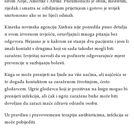
širom Azije, Amerike i Afrike. Pneumonični je oblik, međutim,
rijedak i smatra se ozbiljnijom prijetnjom i gotovo je uvijek
smrtonosno ako se ne liječi odmah.
Kineska novinska agencija Xinhua nije ponudila puno detalja
u svom izvornom izvješću, ostavljajući mnoga pitanja bez
odgovora. Nejasno je u kakvom su stanju dva pacijenta i jesu li
imali kontakt s drugima koji su sada također mogli biti
zaraženi. Izvještaj navodi da su poduzete odgovarajuće mjere
prevencije u suzbijanju bolesti.
Kuga se može prenijeti na ljude na više načina, ali najčešće se
to događa kontaktom sa zaraženom životinjom, često
glodavcem. Ugriz glodavca koji je pozitivan na kugu mogao bi
prenijeti infekciju, ali čak i ugriz zaražene buhe može biti
dovoljan da zarazi inače zdravu odraslu osobu.
Uz pravilnu i pravovremenu terapiju antibioticima, infekcija se
može pobijediti.