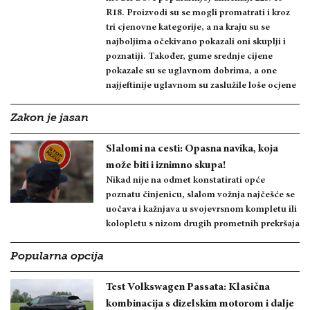
R18. Proizvodi su se mogli promatrati i kroz
tri cjenovne kategorije, a na kraju su se
najboljima očekivano pokazali oni skuplji i
poznatiji. Također, gume srednje cijene
pokazale su se uglavnom dobrima, a one
najjeftinije uglavnom su zaslužile loše ocjene
Zakon je jasan
Slalomi na cesti: Opasna navika, koja
može biti i iznimno skupa!
Nikad nije na odmet konstatirati opće
poznatu činjenicu, slalom vožnja najčešće se
uočava i kažnjava u svojevrsnom kompletu ili
kolopletu s nizom drugih prometnih prekršaja
Popularna opcija
Test Volkswagen Passata: Klasična
kombinacija s dizelskim motorom i dalje