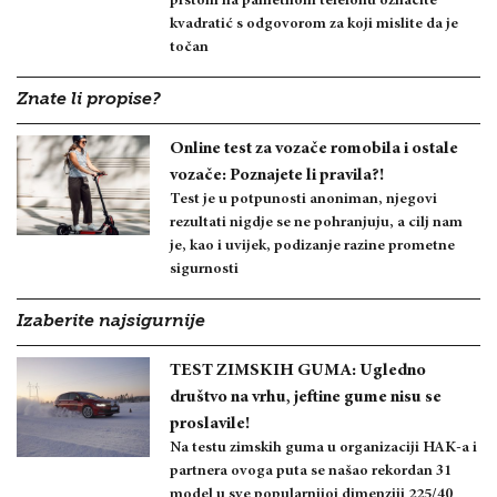
prstom na pametnom telefonu označite
kvadratić s odgovorom za koji mislite da je
točan
Znate li propise?
Online test za vozače romobila i ostale
vozače: Poznajete li pravila?!
Test je u potpunosti anoniman, njegovi
rezultati nigdje se ne pohranjuju, a cilj nam
je, kao i uvijek, podizanje razine prometne
sigurnosti
Izaberite najsigurnije
TEST ZIMSKIH GUMA: Ugledno
društvo na vrhu, jeftine gume nisu se
proslavile!
Na testu zimskih guma u organizaciji HAK-a i
partnera ovoga puta se našao rekordan 31
model u sve popularnijoj dimenziji 225/40