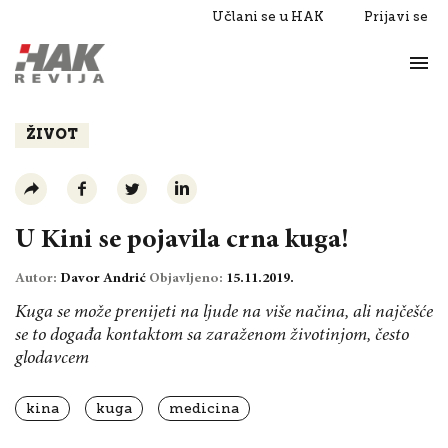
Učlani se u HAK
Prijavi se
Život
Razgovori
ŽIVOT
U Kini se pojavila crna kuga!
Autor:
Davor Andrić
Objavljeno:
15.11.2019.
Kuga se može prenijeti na ljude na više načina, ali najčešće
se to događa kontaktom sa zaraženom životinjom, često
glodavcem
kina
kuga
medicina