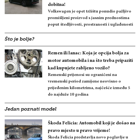
dobitna!
Volkswagen je opet tržištu ponudio pažljivo
promišljeni proizvod s jasnim prednostima
poput štedljivosti, prostranosti i uglađenosti
Što je bolje?
Remen ili lanac: Koja je opcija bolja za
motor automobila i na što treba pripaziti
kad kupujete rabljeno vozilo?
Remenski prijenosi su ograničeni na
vremenski period zamijene neovisno o
prijeđenim kilometrima, najčešće između 5
do najduže 10 godina
Jedan poznati model
Škoda Felicia: Automobil koji je došao na
pravo mjesto u pravo vrijeme!
Škoda Felicia predstavlja novo poglavlje u