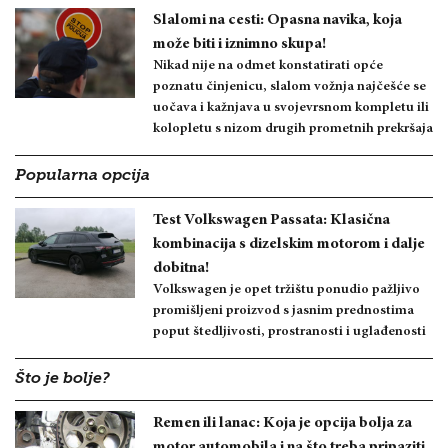
Slalomi na cesti: Opasna navika, koja
može biti i iznimno skupa!
Nikad nije na odmet konstatirati opće
poznatu činjenicu, slalom vožnja najčešće se
uočava i kažnjava u svojevrsnom kompletu ili
kolopletu s nizom drugih prometnih prekršaja
Popularna opcija
Test Volkswagen Passata: Klasična
kombinacija s dizelskim motorom i dalje
dobitna!
Volkswagen je opet tržištu ponudio pažljivo
promišljeni proizvod s jasnim prednostima
poput štedljivosti, prostranosti i uglađenosti
Što je bolje?
Remen ili lanac: Koja je opcija bolja za
motor automobila i na što treba pripaziti