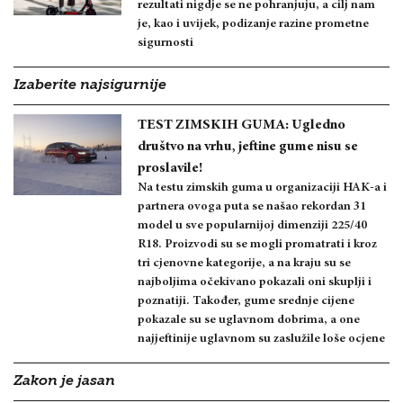
rezultati nigdje se ne pohranjuju, a cilj nam
je, kao i uvijek, podizanje razine prometne
sigurnosti
Izaberite najsigurnije
TEST ZIMSKIH GUMA: Ugledno
društvo na vrhu, jeftine gume nisu se
proslavile!
Na testu zimskih guma u organizaciji HAK-a i
partnera ovoga puta se našao rekordan 31
model u sve popularnijoj dimenziji 225/40
R18. Proizvodi su se mogli promatrati i kroz
tri cjenovne kategorije, a na kraju su se
najboljima očekivano pokazali oni skuplji i
poznatiji. Također, gume srednje cijene
pokazale su se uglavnom dobrima, a one
najjeftinije uglavnom su zaslužile loše ocjene
Zakon je jasan