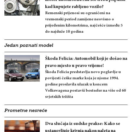
kad kupujete rabljeno vozilo?
Remenski prijenosi su ograničeni na
vremenski period zamijene neovisno o
prijeđenim kilometrima, najčešće između 5
do najduže 10 godina
Jedan poznati model
Škoda Felicia: Automobil koji je došao na
pravo mjesto u pravo vrijeme!
Škoda Felicia predstavlja novo poglavlje u
povijesti češke marke koja je njome 1994.
godine proslavila ulazak u koncern
Volkswagena postavši bestseler na više od 60
svjetskih tržišta
Prometne nesreće
Dva slučaja iz sudske prakse: Kako se
ustanovljuje krivnja nakon naleta na