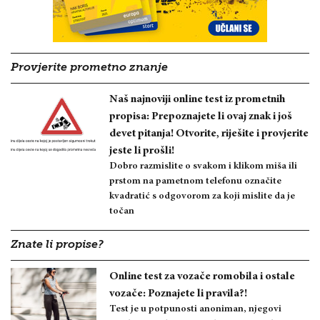
Provjerite prometno znanje
Naš najnoviji online test iz prometnih
propisa: Prepoznajete li ovaj znak i još
devet pitanja! Otvorite, riješite i provjerite
jeste li prošli!
Dobro razmislite o svakom i klikom miša ili
prstom na pametnom telefonu označite
kvadratić s odgovorom za koji mislite da je
točan
Znate li propise?
Online test za vozače romobila i ostale
vozače: Poznajete li pravila?!
Test je u potpunosti anoniman, njegovi