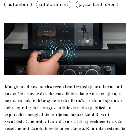
autombili
infotainment
jaguar land rover
Mnogima od nas touchscreen ekrani izgledaju atraktivno, ali
nakon što ostavite desetke masnih otisaka prstiju po njima, a
pogotovo nakon dobrog doručaka ili ručka, nakon kojeg niste
dobro oprali ruke – njegova arhitektura dizajn blijede u
usporedbi s neuglednim mrljama. Jaguar Land Rover i
Sveučilište Cambridge tvrde da su riješili taj problem i da više
nećete morati čeprkati prstima po ekranu. Kontrola gestama je