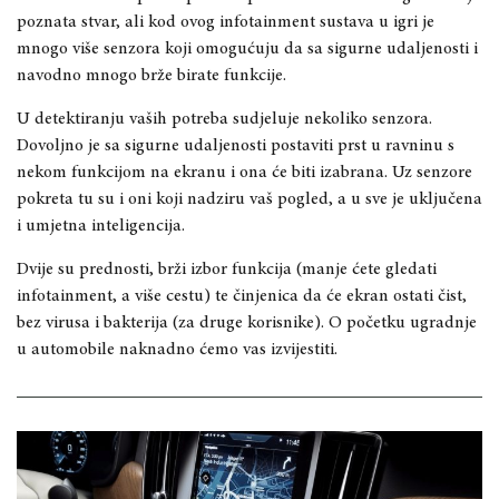
poznata stvar, ali kod ovog infotainment sustava u igri je
mnogo više senzora koji omogućuju da sa sigurne udaljenosti i
navodno mnogo brže birate funkcije.
U detektiranju vaših potreba sudjeluje nekoliko senzora.
Dovoljno je sa sigurne udaljenosti postaviti prst u ravninu s
nekom funkcijom na ekranu i ona će biti izabrana. Uz senzore
pokreta tu su i oni koji nadziru vaš pogled, a u sve je uključena
i umjetna inteligencija.
Dvije su prednosti, brži izbor funkcija (manje ćete gledati
infotainment, a više cestu) te činjenica da će ekran ostati čist,
bez virusa i bakterija (za druge korisnike). O početku ugradnje
u automobile naknadno ćemo vas izvijestiti.