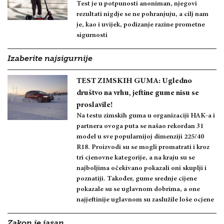
Test je u potpunosti anoniman, njegovi
rezultati nigdje se ne pohranjuju, a cilj nam
je, kao i uvijek, podizanje razine prometne
sigurnosti
Izaberite najsigurnije
TEST ZIMSKIH GUMA: Ugledno
društvo na vrhu, jeftine gume nisu se
proslavile!
Na testu zimskih guma u organizaciji HAK-a i
partnera ovoga puta se našao rekordan 31
model u sve popularnijoj dimenziji 225/40
R18. Proizvodi su se mogli promatrati i kroz
tri cjenovne kategorije, a na kraju su se
najboljima očekivano pokazali oni skuplji i
poznatiji. Također, gume srednje cijene
pokazale su se uglavnom dobrima, a one
najjeftinije uglavnom su zaslužile loše ocjene
Zakon je jasan