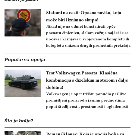
Slalomi na cesti: Opasna navika, koja
može biti i iznimno skupa!
Nikad nije na odmet konstatirati opće
poznatu činjenicu, slalom vožnja najčešće se
uočava i kažnjava u svojevrsnom kompletu ili
kolopletu s nizom drugih prometnih prekršaja
Popularna opcija
Test Volkswagen Passata: Klasična
kombinacija s dizelskim motorom i dalje
dobitna!
Volkswagen je opet tržištu ponudio pažljivo
promišljeni proizvod s jasnim prednostima
poput štedljivosti, prostranosti i uglađenosti
Što je bolje?
Remen ili lanac: Koja je opcija bolja za