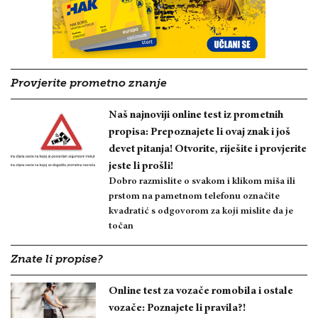
Provjerite prometno znanje
Naš najnoviji online test iz prometnih
propisa: Prepoznajete li ovaj znak i još
devet pitanja! Otvorite, riješite i provjerite
jeste li prošli!
Dobro razmislite o svakom i klikom miša ili
prstom na pametnom telefonu označite
kvadratić s odgovorom za koji mislite da je
točan
Znate li propise?
Online test za vozače romobila i ostale
vozače: Poznajete li pravila?!