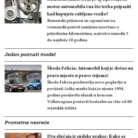
motor automobila i na što treba pripaziti
kad kupujete rabljeno vozilo?
Remenski prijenosi su ograničeni na
vremenski period zamijene neovisno o
prijeđenim kilometrima, najčešće između 5
do najduže 10 godina
Jedan poznati model
Škoda Felicia: Automobil koji je došao na
pravo mjesto u pravo vrijeme!
Škoda Felicia predstavlja novo poglavlje u
povijesti češke marke koja je njome 1994.
godine proslavila ulazak u koncern
Volkswagena postavši bestseler na više od 60
svjetskih tržišta
Prometne nesreće
Dva slučaja iz sudske prakse: Kako se