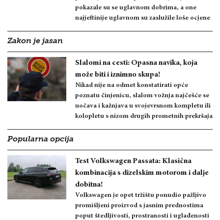
pokazale su se uglavnom dobrima, a one
najjeftinije uglavnom su zaslužile loše ocjene
Zakon je jasan
Slalomi na cesti: Opasna navika, koja
može biti i iznimno skupa!
Nikad nije na odmet konstatirati opće
poznatu činjenicu, slalom vožnja najčešće se
uočava i kažnjava u svojevrsnom kompletu ili
kolopletu s nizom drugih prometnih prekršaja
Popularna opcija
Test Volkswagen Passata: Klasična
kombinacija s dizelskim motorom i dalje
dobitna!
Volkswagen je opet tržištu ponudio pažljivo
promišljeni proizvod s jasnim prednostima
poput štedljivosti, prostranosti i uglađenosti