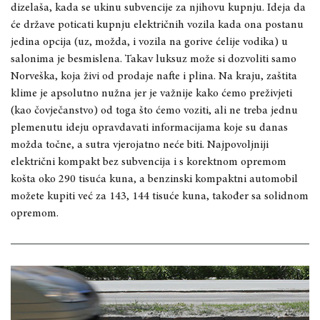
dizelaša, kada se ukinu subvencije za njihovu kupnju. Ideja da
će države poticati kupnju električnih vozila kada ona postanu
jedina opcija (uz, možda, i vozila na gorive ćelije vodika) u
salonima je besmislena. Takav luksuz može si dozvoliti samo
Norveška, koja živi od prodaje nafte i plina. Na kraju, zaštita
klime je apsolutno nužna jer je važnije kako ćemo preživjeti
(kao čovječanstvo) od toga što ćemo voziti, ali ne treba jednu
plemenutu ideju opravdavati informacijama koje su danas
možda točne, a sutra vjerojatno neće biti. Najpovoljniji
električni kompakt bez subvencija i s korektnom opremom
košta oko 290 tisuća kuna, a benzinski kompaktni automobil
možete kupiti već za 143, 144 tisuće kuna, također sa solidnom
opremom.