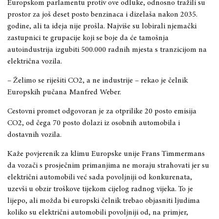
Europskom parlamentu protiv ove odluke, odnosno tražili su
prostor za još deset posto benzinaca i dizelaša nakon 2035.
godine, ali ta ideja nije prošla. Najviše su lobirali njemački
zastupnici te grupacije koji se boje da će tamošnja
autoindustrija izgubiti 500.000 radnih mjesta s tranzicijom na
električna vozila.
– Želimo se riješiti CO2, a ne industrije – rekao je čelnik
Europskih pučana Manfred Weber.
Cestovni promet odgovoran je za otprilike 20 posto emisija
CO2, od čega 70 posto dolazi iz osobnih automobila i
dostavnih vozila.
Kaže povjerenik za klimu Europske unije Frans Timmermans
da vozači s prosječnim primanjima ne moraju strahovati jer su
električni automobili već sada povoljniji od konkurenata,
uzevši u obzir troškove tijekom cijelog radnog vijeka. To je
lijepo, ali možda bi europski čelnik trebao objasniti ljudima
koliko su električni automobili povoljniji od, na primjer,