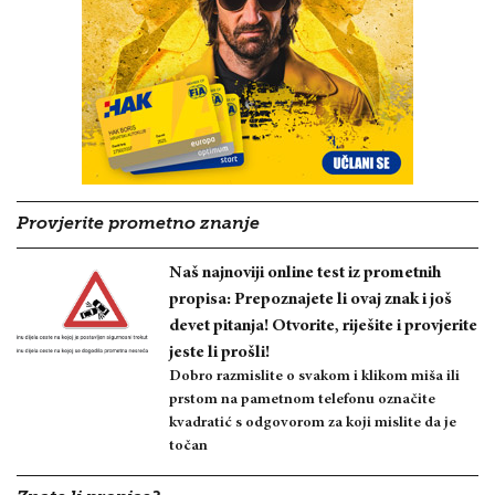
Provjerite prometno znanje
Naš najnoviji online test iz prometnih
propisa: Prepoznajete li ovaj znak i još
devet pitanja! Otvorite, riješite i provjerite
jeste li prošli!
Dobro razmislite o svakom i klikom miša ili
prstom na pametnom telefonu označite
kvadratić s odgovorom za koji mislite da je
točan