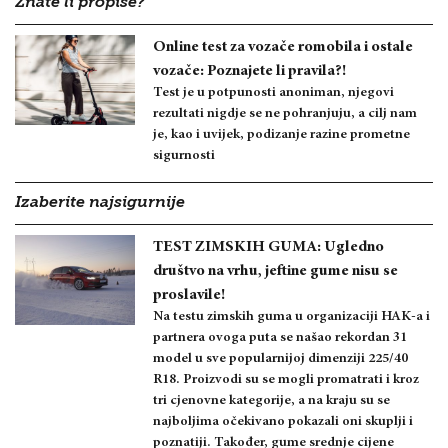
Znate li propise?
Online test za vozače romobila i ostale
vozače: Poznajete li pravila?!
Test je u potpunosti anoniman, njegovi
rezultati nigdje se ne pohranjuju, a cilj nam
je, kao i uvijek, podizanje razine prometne
sigurnosti
Izaberite najsigurnije
TEST ZIMSKIH GUMA: Ugledno
društvo na vrhu, jeftine gume nisu se
proslavile!
Na testu zimskih guma u organizaciji HAK-a i
partnera ovoga puta se našao rekordan 31
model u sve popularnijoj dimenziji 225/40
R18. Proizvodi su se mogli promatrati i kroz
tri cjenovne kategorije, a na kraju su se
najboljima očekivano pokazali oni skuplji i
poznatiji. Također, gume srednje cijene