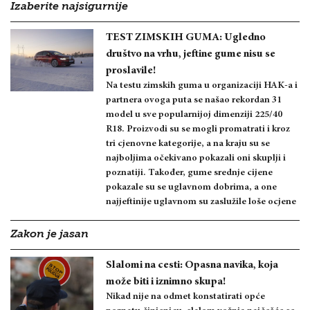
Izaberite najsigurnije
TEST ZIMSKIH GUMA: Ugledno
društvo na vrhu, jeftine gume nisu se
proslavile!
Na testu zimskih guma u organizaciji HAK-a i
partnera ovoga puta se našao rekordan 31
model u sve popularnijoj dimenziji 225/40
R18. Proizvodi su se mogli promatrati i kroz
tri cjenovne kategorije, a na kraju su se
najboljima očekivano pokazali oni skuplji i
poznatiji. Također, gume srednje cijene
pokazale su se uglavnom dobrima, a one
najjeftinije uglavnom su zaslužile loše ocjene
Zakon je jasan
Slalomi na cesti: Opasna navika, koja
može biti i iznimno skupa!
Nikad nije na odmet konstatirati opće