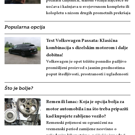
poznatu činjenicu, slalom vožnja najčešće se
uočava i kažnjava u svojevrsnom kompletu ili
kolopletu s nizom drugih prometnih prekršaja
Popularna opcija
Test Volkswagen Passata: Klasična
kombinacija s dizelskim motorom i dalje
dobitna!
Volkswagen je opet tržištu ponudio pažljivo
promišljeni proizvod s jasnim prednostima
poput štedljivosti, prostranosti i uglađenosti
Što je bolje?
Remen ili lanac: Koja je opcija bolja za
motor automobila i na što treba pripaziti
kad kupujete rabljeno vozilo?
Remenski prijenosi su ograničeni na
vremenski period zamijene neovisno o