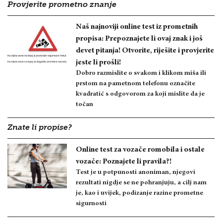
Provjerite prometno znanje
Naš najnoviji online test iz prometnih
propisa: Prepoznajete li ovaj znak i još
devet pitanja! Otvorite, riješite i provjerite
jeste li prošli!
Dobro razmislite o svakom i klikom miša ili
prstom na pametnom telefonu označite
kvadratić s odgovorom za koji mislite da je
točan
Znate li propise?
Online test za vozače romobila i ostale
vozače: Poznajete li pravila?!
Test je u potpunosti anoniman, njegovi
rezultati nigdje se ne pohranjuju, a cilj nam
je, kao i uvijek, podizanje razine prometne
sigurnosti