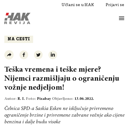
Učlani se u HAK
Prijavi se
Život
Razgovori
NA CESTI
Teška vremena i teške mjere?
Nijemci razmišljaju o ograničenju
vožnje nedjeljom!
Autor:
R. I.
Foto:
Pixabay
Objavljeno:
13.06.2022.
Čelnica SPD-a Saskia Esken ne isključuje privremeno
ograničenje brzine i privremene zabrane vožnje ako cijene
benzina i dalje budu visoke