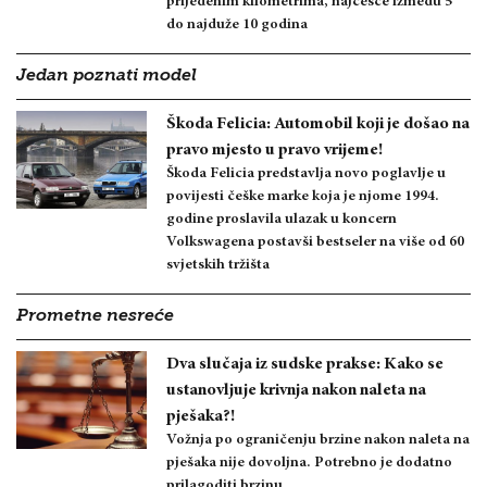
prijeđenim kilometrima, najčešće između 5
do najduže 10 godina
Jedan poznati model
Škoda Felicia: Automobil koji je došao na
pravo mjesto u pravo vrijeme!
Škoda Felicia predstavlja novo poglavlje u
povijesti češke marke koja je njome 1994.
godine proslavila ulazak u koncern
Volkswagena postavši bestseler na više od 60
svjetskih tržišta
Prometne nesreće
Dva slučaja iz sudske prakse: Kako se
ustanovljuje krivnja nakon naleta na
pješaka?!
Vožnja po ograničenju brzine nakon naleta na
pješaka nije dovoljna. Potrebno je dodatno
prilagoditi brzinu