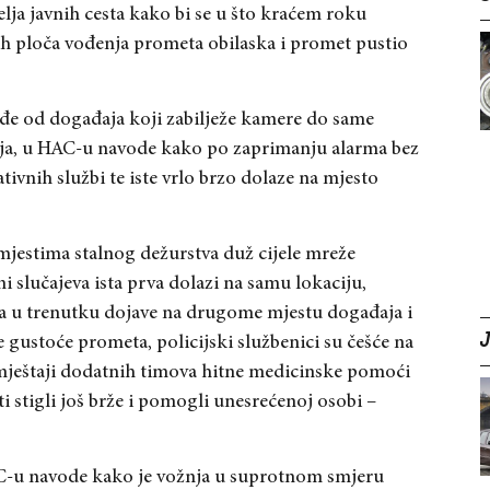
a javnih cesta kako bi se u što kraćem roku
ih ploča vođenja prometa obilaska i promet pustio
đe od događaja koji zabilježe kamere do same
đaja, u HAC-u navode kako po zaprimanju alarma bez
ivnih službi te iste vrlo brzo dolaze na mjesto
mjestima stalnog dežurstva duž cijele mreže
 slučajeva ista prva dolazi na samu lokaciju,
a u trenutku dojave na drugome mjestu događaja i
e gustoće prometa, policijski službenici su češće na
smještaji dodatnih timova hitne medicinske pomoći
i stigli još brže i pomogli unesrećenoj osobi –
C-u navode kako je vožnja u suprotnom smjeru