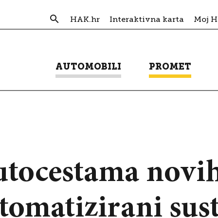
HAK.hr
Interaktivna karta
Moj 
AUTOMOBILI
PROMET
utocestama novi
omatizirani sust