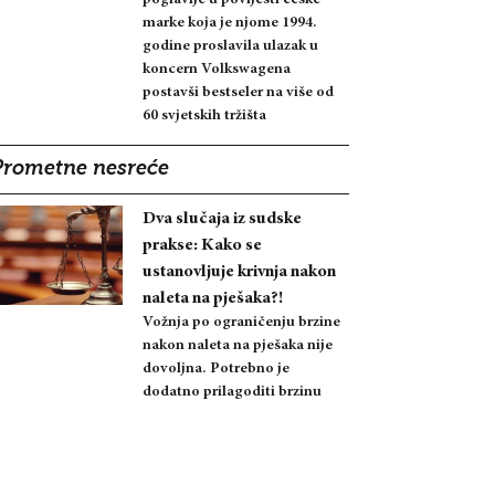
marke koja je njome 1994.
godine proslavila ulazak u
koncern Volkswagena
postavši bestseler na više od
60 svjetskih tržišta
Prometne nesreće
Dva slučaja iz sudske
prakse: Kako se
ustanovljuje krivnja nakon
naleta na pješaka?!
Vožnja po ograničenju brzine
nakon naleta na pješaka nije
dovoljna. Potrebno je
dodatno prilagoditi brzinu