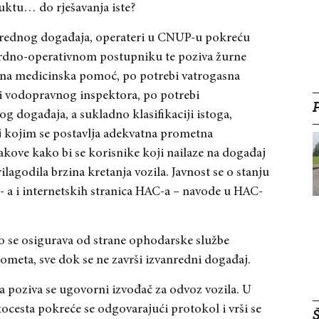
duktu… do rješavanja iste?
vanrednog događaja, operateri u CNUP-u pokreću
rdno-operativnom postupniku te poziva žurne
hitna medicinska pomoć, po potrebi vatrogasna
i vodopravnog inspektora, po potrebi
g događaja, a sukladno klasifikaciji istoga,
j kojim se postavlja adekvatna prometna
akove kako bi se korisnike koji nailaze na događaj
lagodila brzina kretanja vozila. Javnost se o stanju
- a i internetskih stranica HAC-a – navode u HAC-
o se osigurava od strane ophodarske službe
eta, sve dok se ne završi izvanredni događaj.
a poziva se ugovorni izvođač za odvoz vozila. U
ocesta pokreće se odgovarajući protokol i vrši se
Š