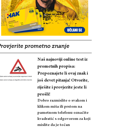
Provjerite prometno znanje
Naš najnoviji online test iz
prometnih propisa:
Prepoznajete li ovaj znak i
još devet pitanja! Otvorite,
riješite i provjerite jeste li
prošli!
Dobro razmislite o svakom i
klikom miša ili prstom na
pametnom telefonu označite
kvadratić s odgovorom za koji
mislite da je točan