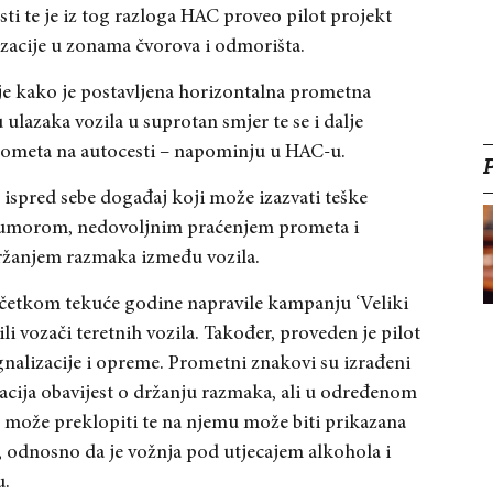
ti te je iz tog razloga HAC proveo pilot projekt
zacije u zonama čvorova i odmorišta.
je kako je postavljena horizontalna prometna
 ulazaka vozila u suprotan smjer te se i dalje
prometa na autocesti – napominju u HAC-u.
o ispred sebe događaj koji može izazvati teške
 umorom, nedovoljnim praćenjem prometa i
držanjem razmaka između vozila.
očetkom tekuće godine napravile kampanju ‘Veliki
li vozači teretnih vozila. Također, proveden je pilot
nalizacije i opreme. Prometni znakovi su izrađeni
acija obavijest o držanju razmaka, ali u određenom
 može preklopiti te na njemu može biti prikazana
i, odnosno da je vožnja pod utjecajem alkohola i
u.