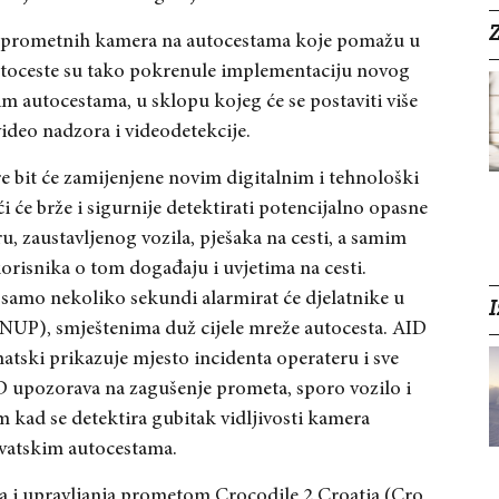
Z
ma prometnih kamera na autocestama koje pomažu u
autoceste su tako pokrenule implementaciju novog
 autocestama, u sklopu kojeg će se postaviti više
ideo nadzora i videodetekcije.
 bit će zamijenjene novim digitalnim i tehnološki
e brže i sigurnije detektirati potencijalno opasne
, zaustavljenog vozila, pješaka na cesti, a samim
 korisnika o tom događaju i uvjetima na cesti.
 samo nekoliko sekundi alarmirat će djelatnike u
I
NUP), smještenima duž cijele mreže autocesta. AID
atski prikazuje mjesto incidenta operateru i sve
D upozorava na zagušenje prometa, sporo vozilo i
rm kad se detektira gubitak vidljivosti kamera
vatskim autocestama.
a i upravljanja prometom Crocodile 2 Croatia (Cro