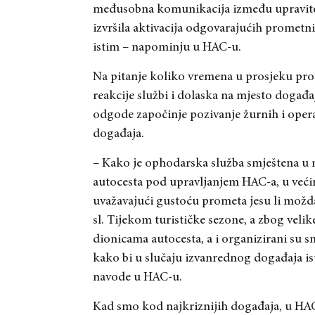
međusobna komunikacija između upravitelj
izvršila aktivacija odgovarajućih prometn
istim – napominju u HAC-u.
Na pitanje koliko vremena u prosjeku pro
reakcije službi i dolaska na mjesto doga
odgode započinje pozivanje žurnih i operat
događaja.
– Kako je ophodarska služba smještena u 
autocesta pod upravljanjem HAC-a, u većini
uvažavajući gustoću prometa jesu li možd
sl. Tijekom turističke sezone, a zbog velik
dionicama autocesta, a i organizirani su 
kako bi u slučaju izvanrednog događaja ist
navode u HAC-u.
Kad smo kod najkriznijih događaja, u HA