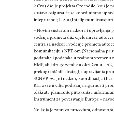
2 Cro) dio je projekta Crocodile, koji je
sustava osigurat će se koordinirano uprav
integriranog ITS-a (Inteligentni transpor
– Novim sustavom nadzora i upravljanja 
vođenja prometa duž cijele mreže autoces
centra za nadzor i vođenje prometa auto
komunikaciju s NPT-om (Nacionalna prist
podataka i podataka u realnom vremenu 
HMP, ali i druge zemlje u okruženju – AU, 
prekograničnih strategija upravljanja pr
SCNVP-AC je i nadzor, koordinacija i ha
RH, a sve u cilju podizanja sigurnosti pro
olakšati
planiranje putovanja i informiran
Instrument za povezivanje Europe – navo
No koja je zapravo procedura, odnosno št