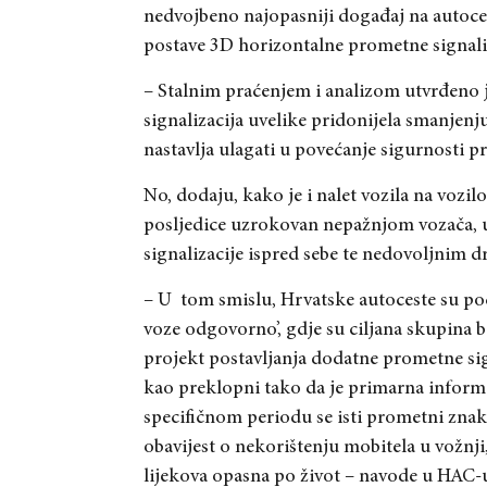
nedvojbeno najopasniji događaj na autoces
postave 3D horizontalne prometne signali
– Stalnim praćenjem i analizom utvrđeno 
signalizacija uvelike pridonijela smanjenju
nastavlja ulagati u povećanje sigurnosti 
No, dodaju, kako je i nalet vozila na vozil
posljedice uzrokovan nepažnjom vozača,
signalizacije ispred sebe te nedovoljnim 
– U
tom smislu, Hrvatske autoceste su p
voze odgovorno’, gdje su ciljana skupina bi
projekt postavljanja dodatne prometne sig
kao preklopni tako da je primarna inform
specifičnom periodu se isti prometni znak
obavijest o nekorištenju mobitela u vožnj
lijekova opasna po život – navode u HAC-