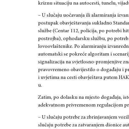
kriznu situaciju na autocesti, tunelu, vija
– U slučaju uočavanja ili alarmiranja iz
postupak obavještavanja sukladno Standa
službe (Centar 112, policija, po potrebi 
postrojba), ophodarsku službu, po potreb
lovoovlaštenike. Po alarmiranju izvanredno
automatski se pokreće algoritam i scenari
signalizacija na svjetlosno-promjenjive zn
pravovremeno obavijestilo o događaju i pri
i uvjetima na cesti obavještava putem HAK
u.
Zatim, po dolasku na mjesto događaja, ist
adekvatnom privremenom regulacijom prom
– U slučaju potrebe za zbrinjavanjem vozil
slučaju potrebe za zatvaranjem dionice aut