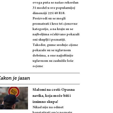
ovoga puta se našao rekordan
31 model u sve popularnijoj
dimenziji 225/40 R18.
Proizvodi su se mogli
promatrati i kroz tri cjenovne
kategorije, a na kraju su se
najboljima očekivano pokazali
oni skuplji i poznatiji.
Također, gume srednje cijene
pokazale su se uglavnom
dobrima, a one najjeftinije
uglavnom su zaslužile loše
ocjene
Zakon je jasan
Slalomi na cesti: Opasna
navika, koja može biti i
iznimno skupa!
Nikad nije na odmet
konstatirati opće poznatu