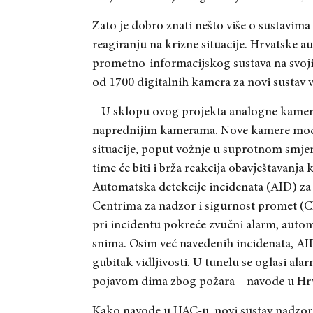
Zato je dobro znati nešto više o sustavi
reagiranju na krizne situacije. Hrvatske 
prometno-informacijskog sustava na svojim
od 1700 digitalnih kamera za novi sustav v
– U sklopu ovog projekta analogne kamere
naprednijim kamerama. Nove kamere moći ć
situacije, poput vožnje u suprotnom smjeru
time će biti i brža reakcija obavještavanja
Automatska detekcije incidenata (AID) za
Centrima za nadzor i sigurnost promet (C
pri incidentu pokreće zvučni alarm, autom
snima. Osim već navedenih incidenata, AI
gubitak vidljivosti. U tunelu se oglasi ala
pojavom dima zbog požara – navode u Hr
Kako navode u HAC-u, novi sustav nadzor