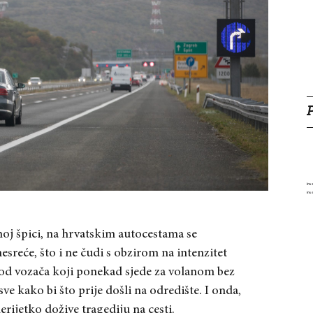
noj špici, na hrvatskim autocestama se
reće, što i ne čudi s obzirom na intenzitet
kod vozača koji ponekad sjede za volanom bez
sve kako bi što prije došli na odredište. I onda,
ijetko dožive tragediju na cesti.