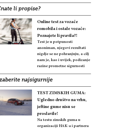
nate li propise?
Online test za vozače
romobila i ostale vozače:
Poznajete li pravila?!
Test je u potpunosti
anoniman, njegovi rezultati
nigdje se ne pohranjuju, a cilj
nam je, kao i uvijek, podizanje
razine prometne sigurnosti
zaberite najsigurnije
TEST ZIMSKIH GUMA:
Ugledno društvo na vrhu,
jeftine gume nisu se
proslavile!
Na testu zimskih guma u
organizaciji HAK-a i partnera