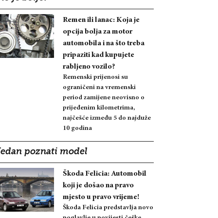
Remen ili lanac: Koja je
opcija bolja za motor
automobila i na što treba
pripaziti kad kupujete
rabljeno vozilo?
Remenski prijenosi su
ograničeni na vremenski
period zamijene neovisno o
prijeđenim kilometrima,
najčešće između 5 do najduže
10 godina
Jedan poznati model
Škoda Felicia: Automobil
koji je došao na pravo
mjesto u pravo vrijeme!
Škoda Felicia predstavlja novo
poglavlje u povijesti češke