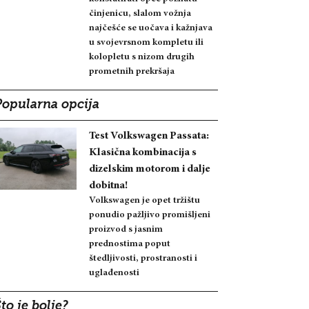
činjenicu, slalom vožnja
najčešće se uočava i kažnjava
u svojevrsnom kompletu ili
kolopletu s nizom drugih
prometnih prekršaja
Popularna opcija
Test Volkswagen Passata:
Klasična kombinacija s
dizelskim motorom i dalje
dobitna!
Volkswagen je opet tržištu
ponudio pažljivo promišljeni
proizvod s jasnim
prednostima poput
štedljivosti, prostranosti i
uglađenosti
to je bolje?