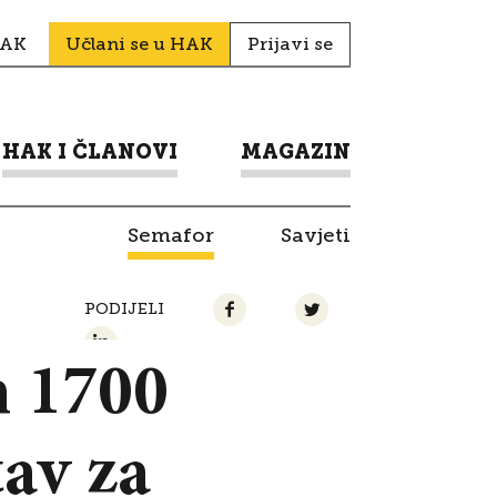
HAK
Učlani se u HAK
Prijavi se
HAK I ČLANOVI
MAGAZIN
Semafor
Savjeti
PODIJELI
h 1700
av za