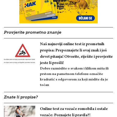
Provjerite prometno znanje
Naš najnoviji online test iz prometnih
propisa: Prepoznajete li ovaj znak i još
devet pitanja! Otvorite, riješite i provjerite
jeste li prošli!
Dobro razmislite o svakom i klikom miša ili
prstom na pametnom telefonu označite
kvadratić s odgovorom za koji mislite da je
točan
Znate li propise?
Online test za vozače romobila i ostale
vozače: Poznajete li pravila?!