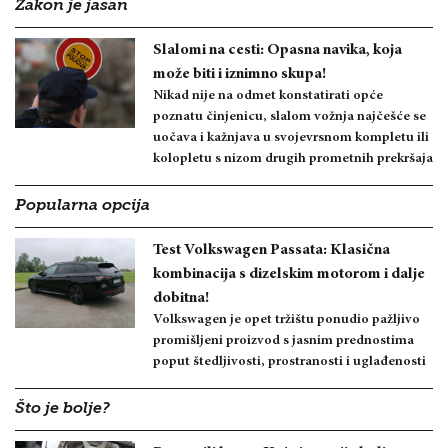
Zakon je jasan
Slalomi na cesti: Opasna navika, koja
može biti i iznimno skupa!
Nikad nije na odmet konstatirati opće
poznatu činjenicu, slalom vožnja najčešće se
uočava i kažnjava u svojevrsnom kompletu ili
kolopletu s nizom drugih prometnih prekršaja
Popularna opcija
Test Volkswagen Passata: Klasična
kombinacija s dizelskim motorom i dalje
dobitna!
Volkswagen je opet tržištu ponudio pažljivo
promišljeni proizvod s jasnim prednostima
poput štedljivosti, prostranosti i uglađenosti
Što je bolje?