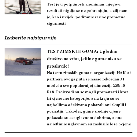
Test je u potpunosti anoniman, njegovi
rezultati nigdje se ne pohranjuju, a cilj nam
je, kao i uvijek, podizanje razine prometne
sigurnosti
Izaberite najsigurnije
TEST ZIMSKIH GUMA: Ugledno
društvo na vrhu, jeftine gume nisu se
proslavile!
Na testu zimskih guma u organizaciji HAK-a i
partnera ovoga puta se našao rekordan 31
model u sve popularnijoj dimenziji 225/40
R18. Proizvodi su se mogli promatrati i kroz
tri cjenovne kategorije, a na kraju su se
najboljima očekivano pokazali oni skuplji i
poznatiji. Također, gume srednje cijene
pokazale su se uglavnom dobrima, a one
najjeftinije uglavnom su zaslužile loše ocjene