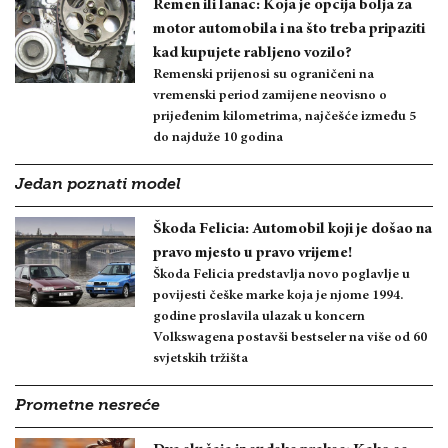
Remen ili lanac: Koja je opcija bolja za
motor automobila i na što treba pripaziti
kad kupujete rabljeno vozilo?
Remenski prijenosi su ograničeni na
vremenski period zamijene neovisno o
prijeđenim kilometrima, najčešće između 5
do najduže 10 godina
Jedan poznati model
Škoda Felicia: Automobil koji je došao na
pravo mjesto u pravo vrijeme!
Škoda Felicia predstavlja novo poglavlje u
povijesti češke marke koja je njome 1994.
godine proslavila ulazak u koncern
Volkswagena postavši bestseler na više od 60
svjetskih tržišta
Prometne nesreće