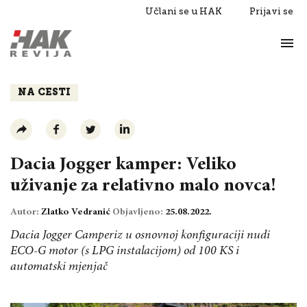
Učlani se u HAK
Prijavi se
Život
Razgovori
NA CESTI
Dacia Jogger kamper: Veliko
uživanje za relativno malo novca!
Autor:
Zlatko Vedranić
Objavljeno:
25.08.2022.
Dacia Jogger Camperiz u osnovnoj konfiguraciji nudi
ECO-G motor (s LPG instalacijom) od 100 KS i
automatski mjenjač