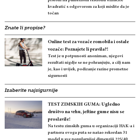
prstom na pametnom telefonu označite
kvadratić s odgovorom za koji mislite da je
točan
Znate li propise?
Online test za vozače romobila i ostale
vozače: Poznajete li pravila?!
Test je u potpunosti anoniman, njegovi
rezultati nigdje se ne pohranjuju, a cilj nam
je, kao i uvijek, podizanje razine prometne
sigurnosti
Izaberite najsigurnije
TEST ZIMSKIH GUMA: Ugledno
društvo na vrhu, jeftine gume nisu se
proslavile!
Na testu zimskih guma u organizaciji HAK-a i
partnera ovoga puta se našao rekordan 31
model u sve popularnijoj dimenziji 225/40