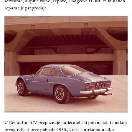
servisirao, kupuje vojne Jeepove, Dodgeove i GMC te ih nakon
reparacije preprodaje.
U Renaultu 4CV prepoznaje natjecateljski potencijal, te nakon
prvog relija i prve pobjede 1950., kreće s utrkama u cilju