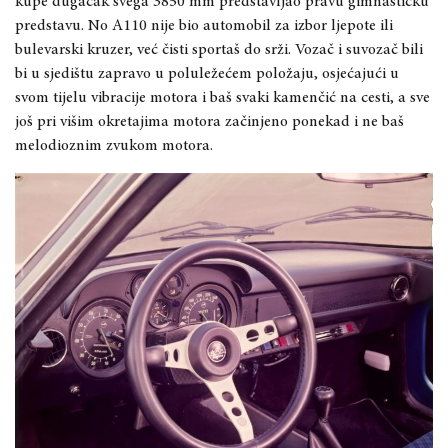
kupe dugačak svega 3850 mm predstavljao pravu gimnastičku
predstavu. No A110 nije bio automobil za izbor ljepote ili
bulevarski kruzer, već čisti sportaš do srži. Vozač i suvozač bili
bi u sjedištu zapravo u poluležećem položaju, osjećajući u
svom tijelu vibracije motora i baš svaki kamenčić na cesti, a sve
još pri višim okretajima motora začinjeno ponekad i ne baš
melodioznim zvukom motora.