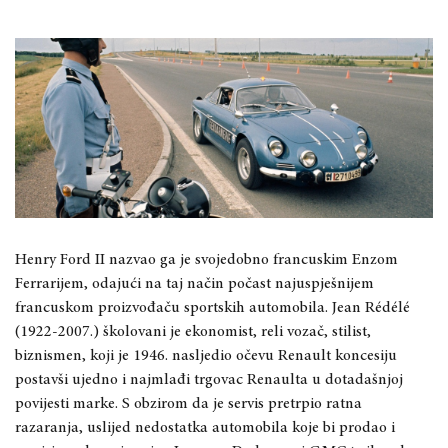
Henry Ford II nazvao ga je svojedobno francuskim Enzom
Ferrarijem, odajući na taj način počast najuspješnijem
francuskom proizvođaču sportskih automobila. Jean Rédélé
(1922-2007.) školovani je ekonomist, reli vozač, stilist,
biznismen, koji je 1946. nasljedio očevu Renault koncesiju
postavši ujedno i najmlađi trgovac Renaulta u dotadašnjoj
povijesti marke. S obzirom da je servis pretrpio ratna
razaranja, uslijed nedostatka automobila koje bi prodao i