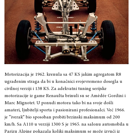
Motorizacija je 1962. krenula sa 47 KS jakim agregatom R8
ugrađenim straga da bi u konačnici svojevremeno dosegla u
civilnoj verziji i 138 KS. Za adekvatni tuning serijske
motorizacije iz game Renaulta brinuli su se Amèdée Gordini i
Marc Mignotet. U ponudi motora tako bi na svoje došli
amateri, ljubitelji sporta i pasionirani profesionalci. Već 1966.
je “iverak” bio sposoban probiti brzinski maksimum od 200
km/h. Sa A110 u verziji 1300 S je 1965. na salonu automobila u
Parizu Alpine pokazala koliki maksimum se može izvući iz