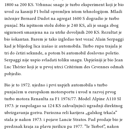
1800 sa 200 KS. Vrhunac snage je turbo eksperiment koji je bio
uvod za kasniji F1 bolid opremljen istom tehnologijom. Mladi
inženjer Bernard Dudot na agregat 1600 S dogradio je turbo
punjač. Na ispitnom stolu dobio je 240 KS, ali je snaga zbog
sigurnosti smanjena na za utrke dovoljnih 200 KS. Rezultat je
bio šokantan. Barem je tako izgledao test vozač Alain Serpaggi
kad je blijedog lica izašao iz automobila. Turbo rupa trajala je
tri do četiri sekunde, a potom bi automobil doslovno poletio.
Serpaggi nije uspio svladati toliku snagu. Uspješniji je bio Jean
Luc Thérier koji je u prvoj utrci Critérium des Cevennes odmah
pobjedio.
Bio je to 1972. ujedno i prvi uspjeh automobila s turbo
punjačem u europskom motorsportu i uvod u razvoj prvog
turbo motora Renaulta za F1 1976/77. Model Alpine A110 SI
1973. je raspolagao sa 124 KS zahvaljujući ugradnji direktnog
ubrizgavanja goriva. Furiozna reli karijera „galskog trkača“
stala je nakon 1973. i pojave Lancie Stratos. Pad prodaje bio je
predznak kraja za plavu jurilicu pa 1977. “le Turbot”, nakon