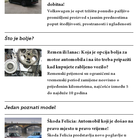
dobitna!
Volkswagen je opet tržištu ponudio pažljivo
promišljeni proizvod s jasnim prednostima
poput štedljivosti, prostranosti i uglađenosti
Što je bolje?
Remen ili lanac: Koja je opcija bolja za
motor automobila i na što treba pripaziti
kad kupujete rabljeno vozilo?
Remenski prijenosi su ograničeni na
vremenski period zamijene neovisno o
prijeđenim kilometrima, najčešće između 5
do najduže 10 godina
Jedan poznati model
Škoda Felicia: Automobil koji je došao na
pravo mjesto u pravo vrijeme!
Škoda Felicia predstavlja novo poglavlje u