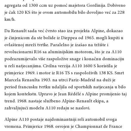
agregata od 1300 ccm uz pomoć majstora Gordinija. Dobiveno
je čak 120 KS što je ovom automobilu bilo dovoljno već za 228
km/h.
Da Renault sada već čvrsto stao iza projekta Alpine, dokazao
je činjenicom da ste bolide iz Dieppea od 1965. mogli kupiti u
ovlaštenoj mreži tvrtke. Paralelno je izašao na tržište i
revolucionarni R16 sa aluminijskim motorom, što je za A110
podrazumijevalo više raspoložive snage i konačnu dominaciju
u reli natjecanjima. Civilna verzija A110 1600 S koristila je
primjerice 1969. i motor iz R16 TS s raspoloživih 138 KS. Smrt
Marcela Renaulta 1903. na utrci Pariz-Madrid na duži je
period francusku tvrtku udaljila od sportskih natjecanja u bilo
kojem kontekstu. Upravo je Jean Rédélé s Alpine promijenio taj
trend. 1968. nastaje službeno Alpine-Renault ekipa, a
zahvaljujući modelu A110 redaju se naslovi.
Alpine A110 postaje najdominantniji reli automobil svoga
vremena. Primjerice 1968. osvojen je Championnat de France