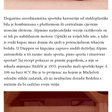
Elegantna aerodinamična sportska karoserija od stakloplastike
bila je kombinirana s platformom ili centralnim cijevnim
nosećim okvirom. Alpinine natjecateljske verzije razlikovale su
se tek po nabildanom motoru. Optički su uvijek bile iste, a tako
je svaki kupac imao dojam da sjedi u potencijalnom trkaćem
bolidu. U Dieppeu su kupcima zapravo nudili doživljaj Alpine
automobila u tri razine: malo sporta, puno sporta i strastveni
sportaš! Taj recept pokazao se punim pogotkom, a nije se
nikada mijenjao. Rédélé je 1955. ponudio mali sportski kupe A
106 na bazi 4CV. Bio je to prvijenac na kojem je Micheloti
odradio stilski zadatak, ali uz neizbježnu doradu Rédéléa s
nužnim da bi zadržao svoju viziju.