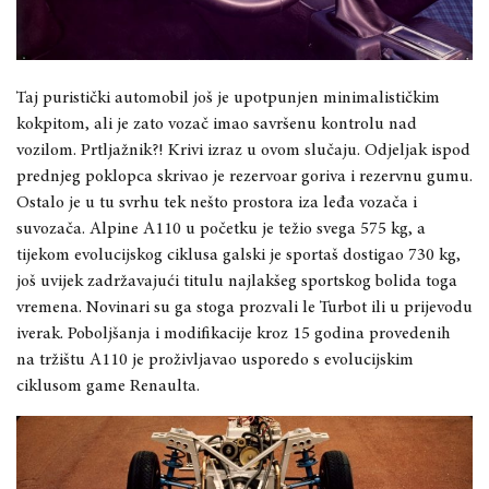
Taj puristički automobil još je upotpunjen minimalističkim
kokpitom, ali je zato vozač imao savršenu kontrolu nad
vozilom. Prtljažnik?! Krivi izraz u ovom slučaju. Odjeljak ispod
prednjeg poklopca skrivao je rezervoar goriva i rezervnu gumu.
Ostalo je u tu svrhu tek nešto prostora iza leđa vozača i
suvozača. Alpine A110 u početku je težio svega 575 kg, a
tijekom evolucijskog ciklusa galski je sportaš dostigao 730 kg,
još uvijek zadržavajući titulu najlakšeg sportskog bolida toga
vremena. Novinari su ga stoga prozvali le Turbot ili u prijevodu
iverak. Poboljšanja i modifikacije kroz 15 godina provedenih
na tržištu A110 je proživljavao usporedo s evolucijskim
ciklusom game Renaulta.