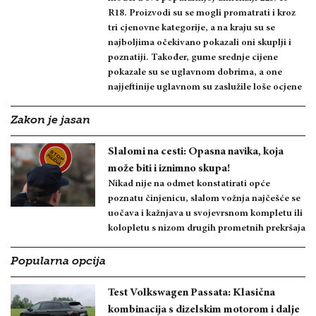
R18. Proizvodi su se mogli promatrati i kroz
tri cjenovne kategorije, a na kraju su se
najboljima očekivano pokazali oni skuplji i
poznatiji. Također, gume srednje cijene
pokazale su se uglavnom dobrima, a one
najjeftinije uglavnom su zaslužile loše ocjene
Zakon je jasan
Slalomi na cesti: Opasna navika, koja
može biti i iznimno skupa!
Nikad nije na odmet konstatirati opće
poznatu činjenicu, slalom vožnja najčešće se
uočava i kažnjava u svojevrsnom kompletu ili
kolopletu s nizom drugih prometnih prekršaja
Popularna opcija
Test Volkswagen Passata: Klasična
kombinacija s dizelskim motorom i dalje