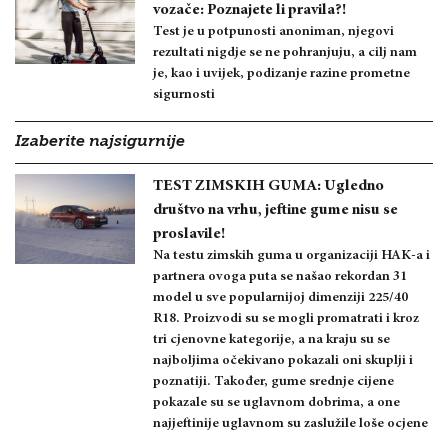
vozače: Poznajete li pravila?!
Test je u potpunosti anoniman, njegovi
rezultati nigdje se ne pohranjuju, a cilj nam
je, kao i uvijek, podizanje razine prometne
sigurnosti
Izaberite najsigurnije
TEST ZIMSKIH GUMA: Ugledno
društvo na vrhu, jeftine gume nisu se
proslavile!
Na testu zimskih guma u organizaciji HAK-a i
partnera ovoga puta se našao rekordan 31
model u sve popularnijoj dimenziji 225/40
R18. Proizvodi su se mogli promatrati i kroz
tri cjenovne kategorije, a na kraju su se
najboljima očekivano pokazali oni skuplji i
poznatiji. Također, gume srednje cijene
pokazale su se uglavnom dobrima, a one
najjeftinije uglavnom su zaslužile loše ocjene