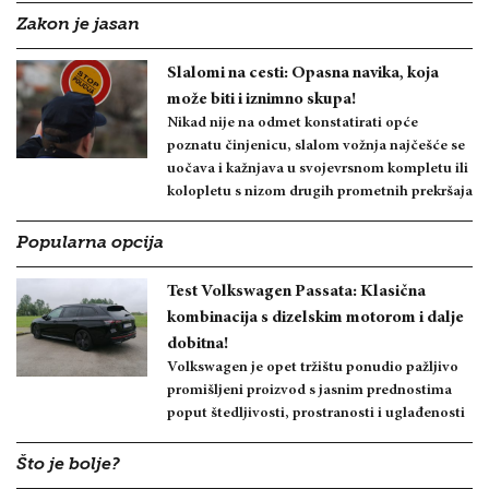
Zakon je jasan
Slalomi na cesti: Opasna navika, koja
može biti i iznimno skupa!
Nikad nije na odmet konstatirati opće
poznatu činjenicu, slalom vožnja najčešće se
uočava i kažnjava u svojevrsnom kompletu ili
kolopletu s nizom drugih prometnih prekršaja
Popularna opcija
Test Volkswagen Passata: Klasična
kombinacija s dizelskim motorom i dalje
dobitna!
Volkswagen je opet tržištu ponudio pažljivo
promišljeni proizvod s jasnim prednostima
poput štedljivosti, prostranosti i uglađenosti
Što je bolje?