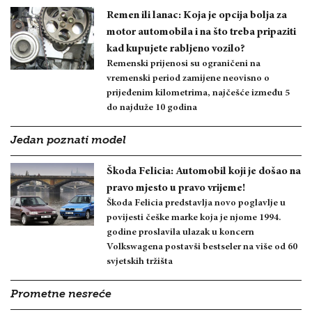
Remen ili lanac: Koja je opcija bolja za
motor automobila i na što treba pripaziti
kad kupujete rabljeno vozilo?
Remenski prijenosi su ograničeni na
vremenski period zamijene neovisno o
prijeđenim kilometrima, najčešće između 5
do najduže 10 godina
Jedan poznati model
Škoda Felicia: Automobil koji je došao na
pravo mjesto u pravo vrijeme!
Škoda Felicia predstavlja novo poglavlje u
povijesti češke marke koja je njome 1994.
godine proslavila ulazak u koncern
Volkswagena postavši bestseler na više od 60
svjetskih tržišta
Prometne nesreće