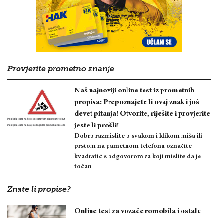
Provjerite prometno znanje
Naš najnoviji online test iz prometnih
propisa: Prepoznajete li ovaj znak i još
devet pitanja! Otvorite, riješite i provjerite
jeste li prošli!
Dobro razmislite o svakom i klikom miša ili
prstom na pametnom telefonu označite
kvadratić s odgovorom za koji mislite da je
točan
Znate li propise?
Online test za vozače romobila i ostale