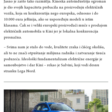
Jasno je zašto tako razmišlja. Kineska autoindustrija ogroman
je dio svojih kapaciteta prebacila na proizvodnju električnih
vozila, koja su konkurentija nego europska, odnosno i do
10.000 eura jeftinija, ako se uspoređuju modeli u istim
klasama. Čak se i veliki europski proizvođači muče s prodajom
električnih automobila u Kini jer je lokalna konkurencija
presnažna.
– Svima nam je stalo do vode, kvalitete zraka i čišćeg okoliša,
ali to ne znači otpuštanje milijuna radnika i zatvaranje tisuća
poduzeća. Ideološki fundamentalizam električne energije je
samoubojstvo i dar Kini – rekao je Salvini, koji vodi desnu
stranku Lega Nord.