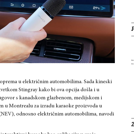
a oprema u električnim automobilima. Sada kineski
rtkom Stingray kako bi ova opcija došla i u
i ugovor s kanadskom glazbenom, medijskom i
em u Montrealu za izradu karaoke proizvoda u
a (NEV), odnosno električnim automobilima, navodi
Z