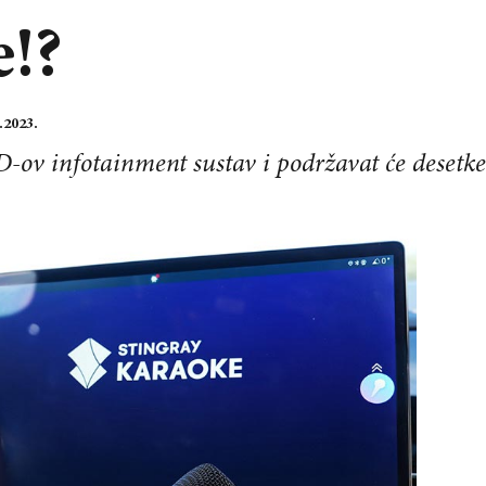
e!?
.2023.
D-ov infotainment sustav i podržavat će desetke