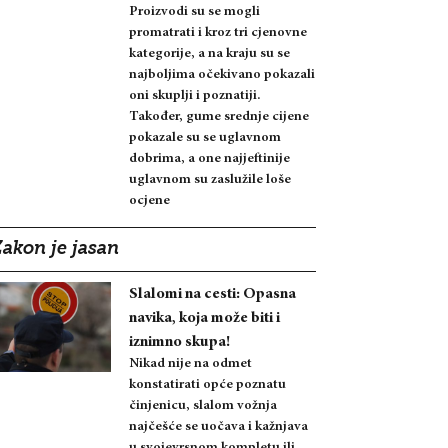
Proizvodi su se mogli
promatrati i kroz tri cjenovne
kategorije, a na kraju su se
najboljima očekivano pokazali
oni skuplji i poznatiji.
Također, gume srednje cijene
pokazale su se uglavnom
dobrima, a one najjeftinije
uglavnom su zaslužile loše
ocjene
Zakon je jasan
Slalomi na cesti: Opasna
navika, koja može biti i
iznimno skupa!
Nikad nije na odmet
konstatirati opće poznatu
činjenicu, slalom vožnja
najčešće se uočava i kažnjava
u svojevrsnom kompletu ili