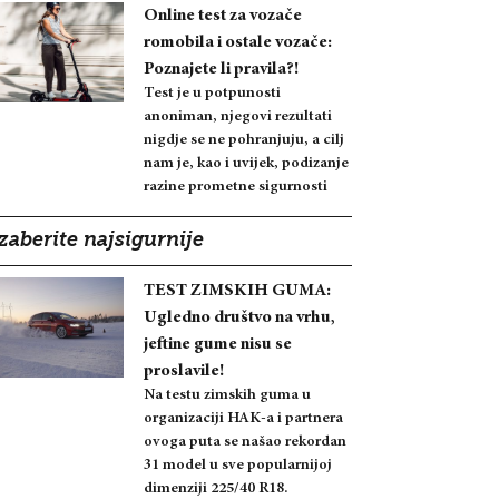
Online test za vozače
romobila i ostale vozače:
Poznajete li pravila?!
Test je u potpunosti
anoniman, njegovi rezultati
nigdje se ne pohranjuju, a cilj
nam je, kao i uvijek, podizanje
razine prometne sigurnosti
zaberite najsigurnije
TEST ZIMSKIH GUMA:
Ugledno društvo na vrhu,
jeftine gume nisu se
proslavile!
Na testu zimskih guma u
organizaciji HAK-a i partnera
ovoga puta se našao rekordan
31 model u sve popularnijoj
dimenziji 225/40 R18.