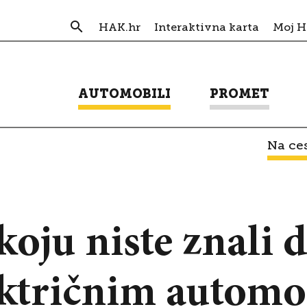
HAK.hr
Interaktivna karta
Moj 
AUTOMOBILI
PROMET
Na ces
oju niste znali 
ektričnim automo