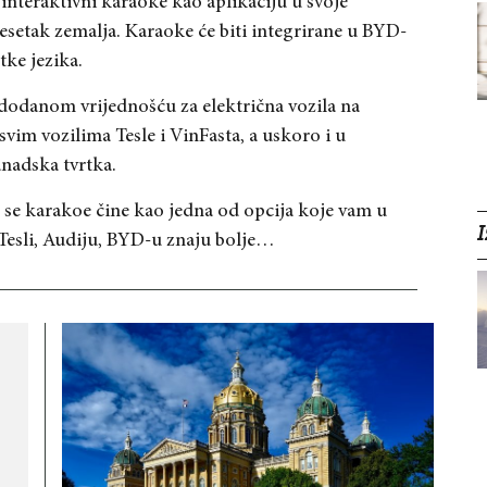
 interaktivni karaoke kao aplikaciju u svoje
esetak zemalja. Karaoke će biti integrirane u BYD-
tke jezika.
dodanom vrijednošću za električna vozila na
vim vozilima Tesle i VinFasta, a uskoro i u
nadska tvrtka.
se karakoe čine kao jedna od opcija koje vam u
I
 Tesli, Audiju, BYD-u znaju bolje…