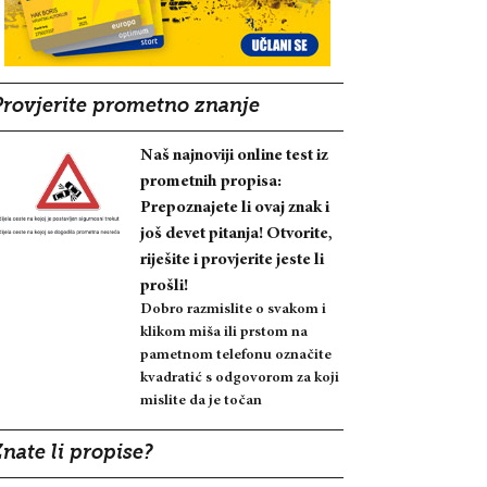
Provjerite prometno znanje
Naš najnoviji online test iz
prometnih propisa:
Prepoznajete li ovaj znak i
još devet pitanja! Otvorite,
riješite i provjerite jeste li
prošli!
Dobro razmislite o svakom i
klikom miša ili prstom na
pametnom telefonu označite
kvadratić s odgovorom za koji
mislite da je točan
nate li propise?