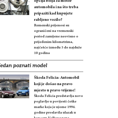
opcija bolja za motor
automobila i na što treba
pripaziti kad kupujete
rabljeno vozilo?
Remenski prijenosi su
ograničeni na vremenski
period zamijene neovisno o
prijeđenim kilometrima,
najčešće između 5 do najduže
10 godina
Jedan poznati model
Škoda Felicia: Automobil
koji je došao na pravo
mjesto u pravo vrijeme!
Škoda Felicia predstavlja novo
poglavlje u povijesti češke
marke koja je njome 1994.
godine proslavila ulazak u