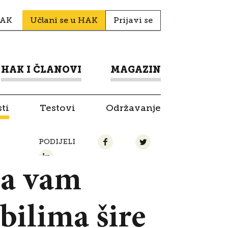
HAK
Učlani se u HAK
Prijavi se
HAK I ČLANOVI
MAGAZIN
ti
Testovi
Održavanje
PODIJELI
da vam
bilima šire