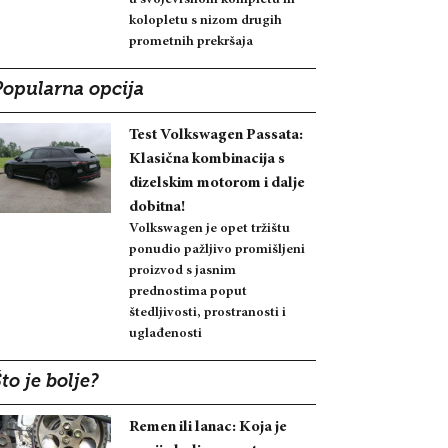
kolopletu s nizom drugih
prometnih prekršaja
Popularna opcija
Test Volkswagen Passata:
Klasična kombinacija s
dizelskim motorom i dalje
dobitna!
Volkswagen je opet tržištu
ponudio pažljivo promišljeni
proizvod s jasnim
prednostima poput
štedljivosti, prostranosti i
uglađenosti
to je bolje?
Remen ili lanac: Koja je