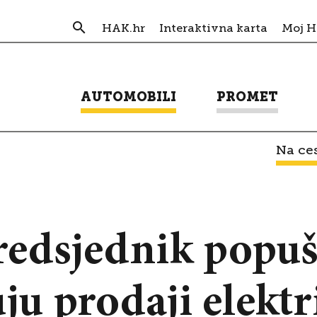
HAK.hr
Interaktivna karta
Moj 
AUTOMOBILI
PROMET
Na ces
edsjednik popušt
ju prodaji elektr