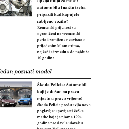
opcija bolja za motor
automobila i na što treba
pripaziti kad kupujete
rabljeno vozilo?
Remenski prijenosi su
ograničeni na vremenski
period zamijene neovisno o
prijeđenim kilometrima,
najčešće između 5 do najduže
10 godina
Jedan poznati model
Škoda Felicia: Automobil
koji je došao na pravo
mjesto u pravo vrijeme!
Škoda Felicia predstavlja novo
poglavlje u povijesti češke
marke koja je njome 1994.
godine proslavila ulazak u