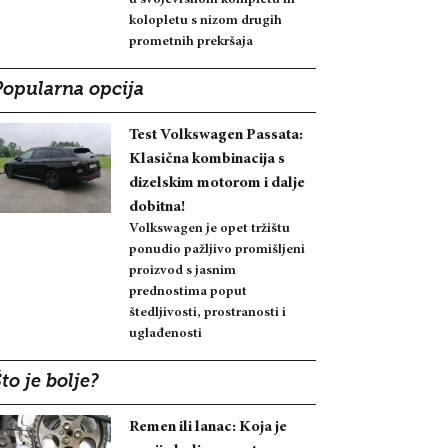
kolopletu s nizom drugih
prometnih prekršaja
Popularna opcija
Test Volkswagen Passata:
Klasična kombinacija s
dizelskim motorom i dalje
dobitna!
Volkswagen je opet tržištu
ponudio pažljivo promišljeni
proizvod s jasnim
prednostima poput
štedljivosti, prostranosti i
uglađenosti
to je bolje?
Remen ili lanac: Koja je