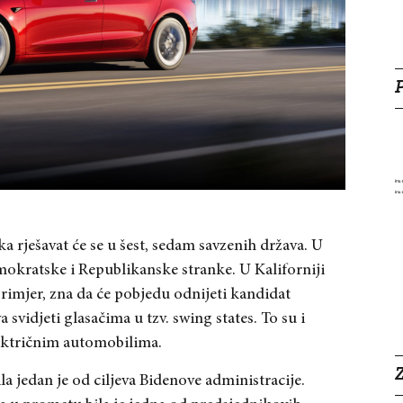
a rješavat će se u šest, sedam savzenih država. U
mokratske i Republikanske stranke. U Kaliforniji
rimjer, zna da će pobjedu odnijeti kandidat
svidjeti glasačima u tzv. swing states. To su i
ektričnim automobilima.
Z
a jedan je od ciljeva Bidenove administracije.