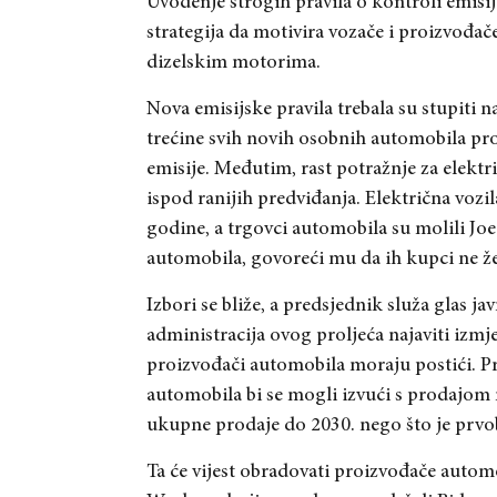
Uvođenje strogih pravila o kontroli emisi
strategija da motivira vozače i proizvođa
dizelskim motorima.
Nova emisijske pravila trebala su stupiti n
trećine svih novih osobnih automobila pr
emisije. Međutim, rast potražnje za elekt
ispod ranijih predviđanja. Električna vozi
godine, a trgovci automobila su molili Joe
automobila, govoreći mu da ih kupci ne že
Izbori se bliže, a predsjednik služa glas j
administracija ovog proljeća najaviti izmje
proizvođači automobila moraju postići. P
automobila bi se mogli izvući s prodajom
ukupne prodaje do 2030. nego što je prvo
Ta će vijest obradovati proizvođače autom