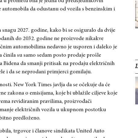
ja u prometu bila je jedna od predsjednikovih
če automobila da odustanu od vozila s benzinskim i
a snagu 2027. godine, kako bi se osiguralo da dvije
odanih do 2032. godine ne proizvode nikakve
ričnim automobilima nedavno je usporen i daleko je
la činila su samo sedam posto prodaje prošle
a Bidena da smanji pritisak na prodaju električnih
I
le i da se neprodani primjerci gomilaju.
avnosti. New York Times javlja da se očekuje da će
ne zakona o emisijama, koje bi ublažile ciljeve koje
rema revidiranim pravilima, proizvođači
 manje električnih vozila u ukupnom postotku
bitno predloženo.
obila, trgovce i članove sindikata United Auto