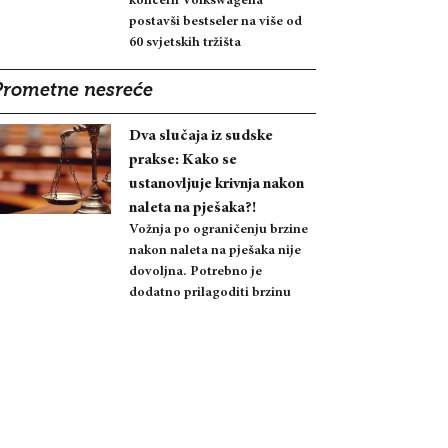
koncern Volkswagena
postavši bestseler na više od
60 svjetskih tržišta
Prometne nesreće
Dva slučaja iz sudske
prakse: Kako se
ustanovljuje krivnja nakon
naleta na pješaka?!
Vožnja po ograničenju brzine
nakon naleta na pješaka nije
dovoljna. Potrebno je
dodatno prilagoditi brzinu