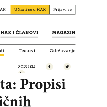
HAK
Učlani se u HAK
Prijavi se
HAK I ČLANOVI
MAGAZIN
ti
Testovi
Održavanje
PODIJELI
a: Propisi
ičnih