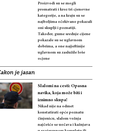
Proizvodi su se mogli
promatrati i kroz tri cjenovne
kategorije, a na kraju su se
najboljima očekivano pokazali
oni skuplji i poznatiji.
Također, gume srednje cijene
pokazale su se uglavnom
dobrima, a one najjeftinije
uglavnom su zaslužile loše
ocjene
Zakon je jasan
Slalomi na cesti: Opasna
navika, koja može biti i
iznimno skupa!
Nikad nije na odmet
konstatirati opće poznatu
činjenicu, slalom vožnja
najčešće se uočava i kažnjava
u svojevrsnom kompletu ili