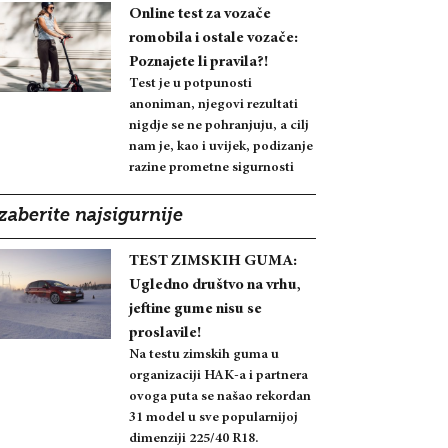
Online test za vozače
romobila i ostale vozače:
Poznajete li pravila?!
Test je u potpunosti
anoniman, njegovi rezultati
nigdje se ne pohranjuju, a cilj
nam je, kao i uvijek, podizanje
razine prometne sigurnosti
zaberite najsigurnije
TEST ZIMSKIH GUMA:
Ugledno društvo na vrhu,
jeftine gume nisu se
proslavile!
Na testu zimskih guma u
organizaciji HAK-a i partnera
ovoga puta se našao rekordan
31 model u sve popularnijoj
dimenziji 225/40 R18.