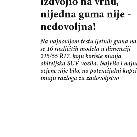
izdvojio na vrhu,
nijedna guma nije -
nedovoljna!
Na najnovijem testu ljetnih guma na
se 16 različitih modela u dimenziji
215/55 R17, koju koriste manja
obiteljska SUV-vozila. Najviše i najn
ocjene nije bilo, no potencijalni kupci
imaju razloga za zadovoljstvo