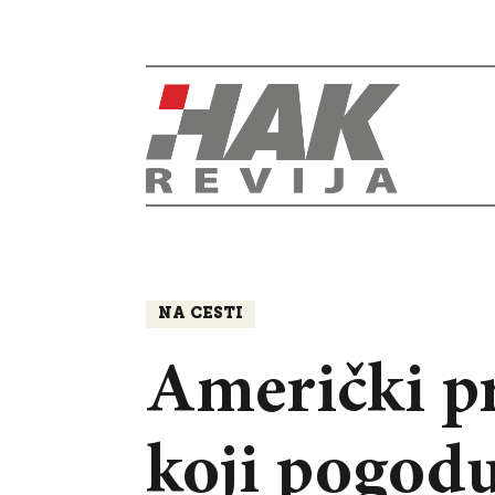
NA CESTI
Američki pr
koji pogodu