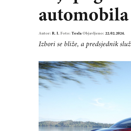
automobila 
Autor:
R. I.
Foto:
Tesla
Objavljeno:
22.02.2024.
Izbori se bliže, a predsjednik služ