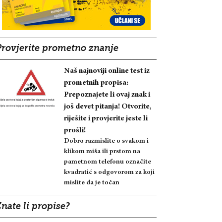
Provjerite prometno znanje
Naš najnoviji online test iz
prometnih propisa:
Prepoznajete li ovaj znak i
još devet pitanja! Otvorite,
riješite i provjerite jeste li
prošli!
Dobro razmislite o svakom i
klikom miša ili prstom na
pametnom telefonu označite
kvadratić s odgovorom za koji
mislite da je točan
nate li propise?