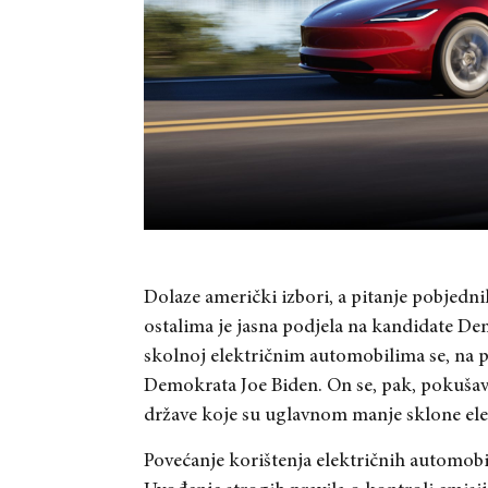
Dolaze američki izbori, a pitanje pobjednik
ostalima je jasna podjela na kandidate De
skolnoj električnim automobilima se, na p
Demokrata Joe Biden. On se, pak, pokušava 
države koje su uglavnom manje sklone el
Povećanje korištenja električnih automobil