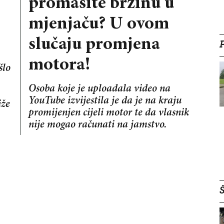
promašite brzinu u
mjenjaču? U ovom
slučaju promjena
motora!
šlo
Osoba koje je uploadala video na
YouTube izvijestila je da je na kraju
iže
promijenjen cijeli motor te da vlasnik
nije mogao računati na jamstvo.
Š