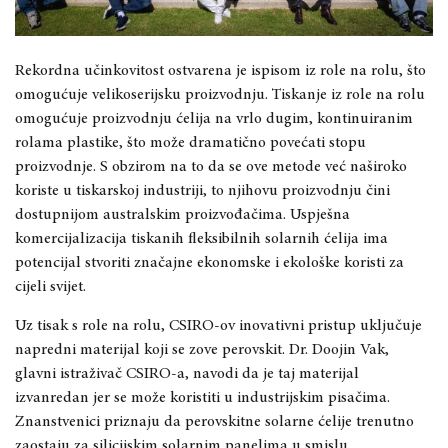
Rekordna učinkovitost ostvarena je ispisom iz role na rolu, što
omogućuje velikoserijsku proizvodnju. Tiskanje iz role na rolu
omogućuje proizvodnju ćelija na vrlo dugim, kontinuiranim
rolama plastike, što može dramatično povećati stopu
proizvodnje. S obzirom na to da se ove metode već naširoko
koriste u tiskarskoj industriji, to njihovu proizvodnju čini
dostupnijom australskim proizvođačima. Uspješna
komercijalizacija tiskanih fleksibilnih solarnih ćelija ima
potencijal stvoriti značajne ekonomske i ekološke koristi za
cijeli svijet.
Uz tisak s role na rolu, CSIRO-ov inovativni pristup uključuje
napredni materijal koji se zove perovskit. Dr. Doojin Vak,
glavni istraživač CSIRO-a, navodi da je taj materijal
izvanredan jer se može koristiti u industrijskim pisačima.
Znanstvenici priznaju da perovskitne solarne ćelije trenutno
zaostaju za silicijskim solarnim panelima u smislu