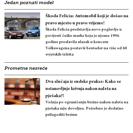
Jedan poznati model
Škoda Felicia: Automobil koji je došao na
pravo mjesto u pravo vrijeme!
Škoda Felicia predstavlja novo poglavlje u
povijesti češke marke koja je njome 1994.
godine proslavila ulazak u koncern
Volkswagena postavši bestseler na više od 60
svjetskih tržišta
Prometne nesreće
Dva slučaja iz sudske prakse: Kako se
ustanovljuje krivnja nakon naleta na
pješaka?!
Vožnja po ograničenju brzine nakon naleta na
pješaka nije dovoljna. Potrebno je dodatno
prilagoditi brzinu