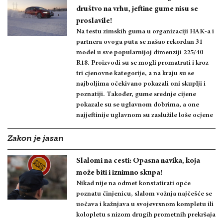
društvo na vrhu, jeftine gume nisu se
proslavile!
Na testu zimskih guma u organizaciji HAK-a i
partnera ovoga puta se našao rekordan 31
model u sve popularnijoj dimenziji 225/40
R18. Proizvodi su se mogli promatrati i kroz
tri cjenovne kategorije, a na kraju su se
najboljima očekivano pokazali oni skuplji i
poznatiji. Također, gume srednje cijene
pokazale su se uglavnom dobrima, a one
najjeftinije uglavnom su zaslužile loše ocjene
Zakon je jasan
Slalomi na cesti: Opasna navika, koja
može biti i iznimno skupa!
Nikad nije na odmet konstatirati opće
poznatu činjenicu, slalom vožnja najčešće se
uočava i kažnjava u svojevrsnom kompletu ili
kolopletu s nizom drugih prometnih prekršaja