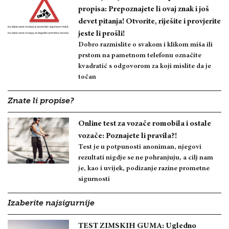
propisa: Prepoznajete li ovaj znak i još
devet pitanja! Otvorite, riješite i provjerite
jeste li prošli!
Dobro razmislite o svakom i klikom miša ili
prstom na pametnom telefonu označite
kvadratić s odgovorom za koji mislite da je
točan
Znate li propise?
Online test za vozače romobila i ostale
vozače: Poznajete li pravila?!
Test je u potpunosti anoniman, njegovi
rezultati nigdje se ne pohranjuju, a cilj nam
je, kao i uvijek, podizanje razine prometne
sigurnosti
Izaberite najsigurnije
TEST ZIMSKIH GUMA: Ugledno