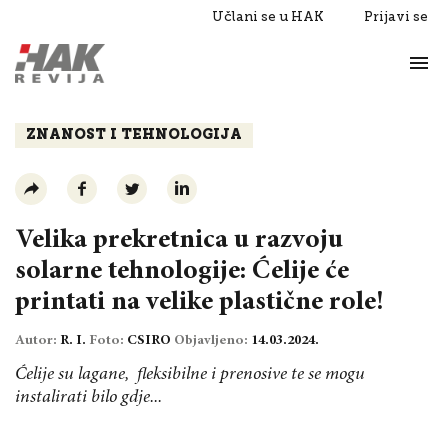
Učlani se u HAK
Prijavi se
Život
Razgovori
ZNANOST I TEHNOLOGIJA
Velika prekretnica u razvoju
solarne tehnologije: Ćelije će
printati na velike plastične role!
Autor:
R. I.
Foto:
CSIRO
Objavljeno:
14.03.2024.
Ćelije su lagane, fleksibilne i prenosive te se mogu
instalirati bilo gdje...