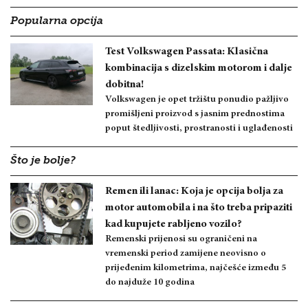
Popularna opcija
Test Volkswagen Passata: Klasična
kombinacija s dizelskim motorom i dalje
dobitna!
Volkswagen je opet tržištu ponudio pažljivo
promišljeni proizvod s jasnim prednostima
poput štedljivosti, prostranosti i uglađenosti
Što je bolje?
Remen ili lanac: Koja je opcija bolja za
motor automobila i na što treba pripaziti
kad kupujete rabljeno vozilo?
Remenski prijenosi su ograničeni na
vremenski period zamijene neovisno o
prijeđenim kilometrima, najčešće između 5
do najduže 10 godina