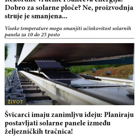
Rekordne vrućine i Sunčeva energija:
Dobro za solarne ploče? Ne, proizvodnja
struje je smanjena...
Visoke temperature mogu smanjiti učinkovitost solarnih
panela za 10 do 25 posto
ŽIVOT
Švicarci imaju zanimljvu ideju: Planiraju
postavljati solarne panele između
željezničkih tračnica!