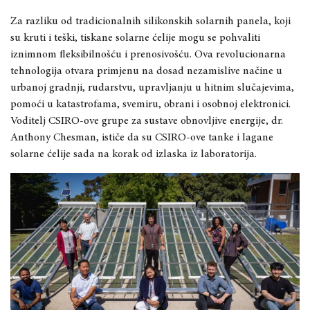
Za razliku od tradicionalnih silikonskih solarnih panela, koji
su kruti i teški, tiskane solarne ćelije mogu se pohvaliti
iznimnom fleksibilnošću i prenosivošću. Ova revolucionarna
tehnologija otvara primjenu na dosad nezamislive načine u
urbanoj gradnji, rudarstvu, upravljanju u hitnim slučajevima,
pomoći u katastrofama, svemiru, obrani i osobnoj elektronici.
Voditelj CSIRO-ove grupe za sustave obnovljive energije, dr.
Anthony Chesman, ističe da su CSIRO-ove tanke i lagane
solarne ćelije sada na korak od izlaska iz laboratorija.