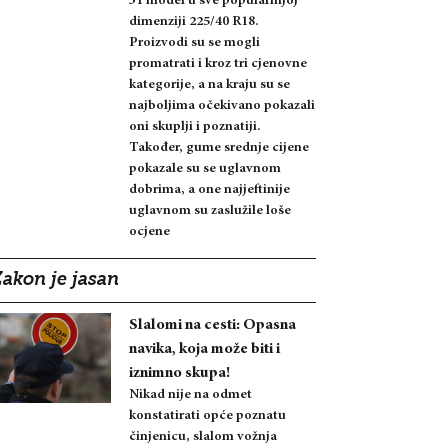
31 model u sve popularnijoj
dimenziji 225/40 R18.
Proizvodi su se mogli
promatrati i kroz tri cjenovne
kategorije, a na kraju su se
najboljima očekivano pokazali
oni skuplji i poznatiji.
Također, gume srednje cijene
pokazale su se uglavnom
dobrima, a one najjeftinije
uglavnom su zaslužile loše
ocjene
Zakon je jasan
Slalomi na cesti: Opasna
navika, koja može biti i
iznimno skupa!
Nikad nije na odmet
konstatirati opće poznatu
činjenicu, slalom vožnja