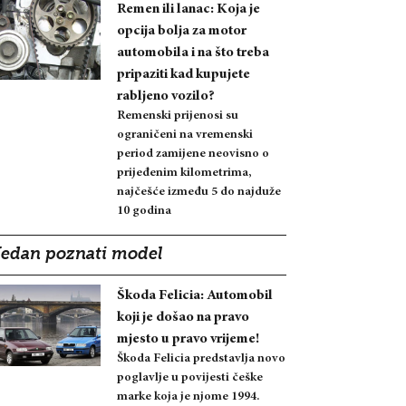
Remen ili lanac: Koja je
opcija bolja za motor
automobila i na što treba
pripaziti kad kupujete
rabljeno vozilo?
Remenski prijenosi su
ograničeni na vremenski
period zamijene neovisno o
prijeđenim kilometrima,
najčešće između 5 do najduže
10 godina
Jedan poznati model
Škoda Felicia: Automobil
koji je došao na pravo
mjesto u pravo vrijeme!
Škoda Felicia predstavlja novo
poglavlje u povijesti češke
marke koja je njome 1994.