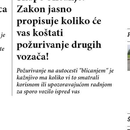
ca
Zakon jasno
propisuje koliko će
vas koštati
 je
požurivanje drugih
te
vozača!
Požurivanje na autocesti "blicanjem" je
kažnjivo ma koliko vi to smatrali
korisnom ili upozoravajućom radnjom
za sporo vozilo ispred vas
Š