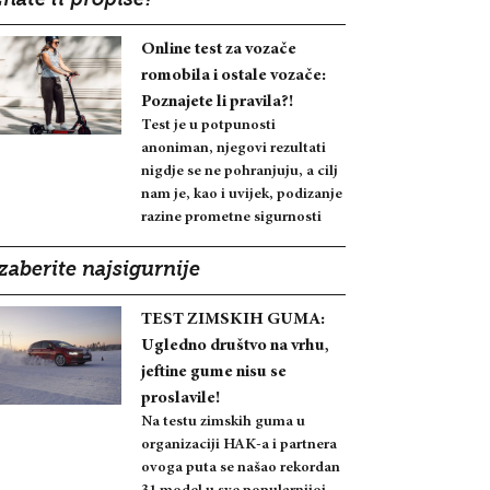
nate li propise?
Online test za vozače
romobila i ostale vozače:
Poznajete li pravila?!
Test je u potpunosti
anoniman, njegovi rezultati
nigdje se ne pohranjuju, a cilj
nam je, kao i uvijek, podizanje
razine prometne sigurnosti
zaberite najsigurnije
TEST ZIMSKIH GUMA:
Ugledno društvo na vrhu,
jeftine gume nisu se
proslavile!
Na testu zimskih guma u
organizaciji HAK-a i partnera
ovoga puta se našao rekordan