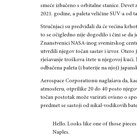
smeće izbačeno s orbitalne stanice. Devet 
2021. godine, a paleta veličine SUV-a od 
Stručnjaci su predviđali da će većina krh
to se očigledno nije dogodilo i čini se da
Znanstvenici NASA-inog svemirskog centr
utvrdili njegov točan sastav i izvor. Oter
rješavanje troškova štete u njegovoj kući.
odbačena paleta (i baterije na njoj) japan
Aerospace Corporationu naglašava da, ka
atmosferu, otprilike 20 do 40 posto njego
točan postotak može varirati ovisno o sp
predmet se sastoji od nikal-vodikovih bater
Hello. Looks like one of those piece
Naples.