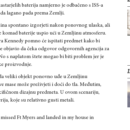
Z
zastarjelih baterija namjerno je odbačeno s ISS-a
tada lagano pada prema Zemlji.
otina spontano izgorjeti nakon ponovnog ulaska, ali
 je komad baterije uspio ući u Zemljinu atmosferu.
a Kennedy pomno će ispitati predmet kako bi
o je objavio da čeka odgovor odgovornih agencija za
 No s naplatom štete mogao bi biti problem jer je
ske proizvodnje.
I
da veliki objekt ponovno uđe u Zemljinu
ve mase može preživjeti i doći do tla. Međutim,
ecifičnom dizajnu predmeta. U ovom scenariju,
ija, koje su relativno gusti metali.
s missed Ft Myers and landed in my house in