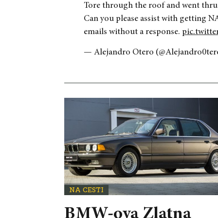
Tore through the roof and went thru 
Can you please assist with getting N
emails without a response.
pic.twitt
— Alejandro Otero (@Alejandro0te
NA CESTI
BMW-ova Zlatna