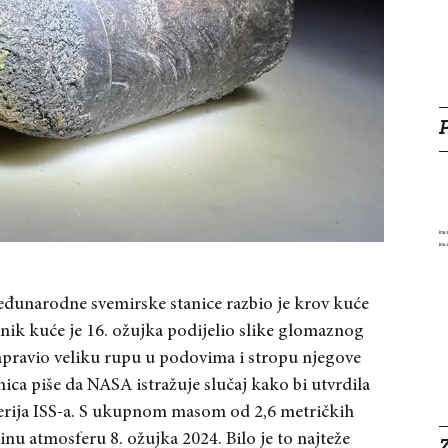
đunarodne svemirske stanice razbio je krov kuće
snik kuće je 16. ožujka podijelio slike glomaznog
apravio veliku rupu u podovima i stropu njegove
ica piše da NASA istražuje slučaj kako bi utvrdila
baterija ISS-a. S ukupnom masom od 2,6 metričkih
inu atmosferu 8. ožujka 2024. Bilo je to najteže