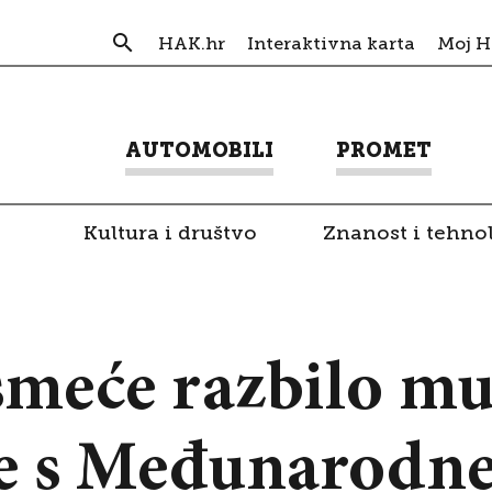
HAK.hr
Interaktivna karta
Moj 
AUTOMOBILI
PROMET
Kultura i društvo
Znanost i tehno
smeće razbilo mu
ije s Međunarodn