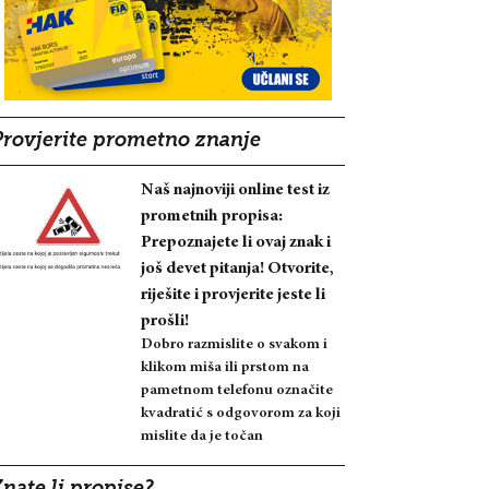
Provjerite prometno znanje
Naš najnoviji online test iz
prometnih propisa:
Prepoznajete li ovaj znak i
još devet pitanja! Otvorite,
riješite i provjerite jeste li
prošli!
Dobro razmislite o svakom i
klikom miša ili prstom na
pametnom telefonu označite
kvadratić s odgovorom za koji
mislite da je točan