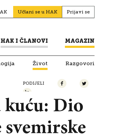
HAK
Učlani se u HAK
Prijavi se
HAK I ČLANOVI
MAGAZIN
logija
Život
Razgovori
PODIJELI
 kuću: Dio
e svemirske