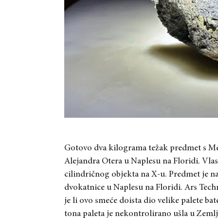
Gotovo dva kilograma težak predmet s Me
Alejandra Otera u Naplesu na Floridi. Vla
cilindričnog objekta na X-u. Predmet je n
dvokatnice u Naplesu na Floridi. Ars Techn
je li ovo smeće doista dio velike palete 
tona paleta je nekontrolirano ušla u Zemlj