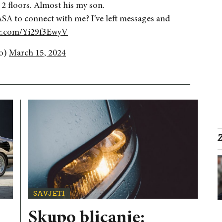
2 floors. Almost his my son.
ASA to connect with me? I’ve left messages and
er.com/Yi29f3EwyV
ro)
March 15, 2024
SAVJETI
Skupo blicanje: