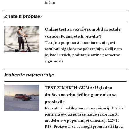
točan
Znate li propise?
Online test za vozače romobila i ostale
vozače: Poznajete li pravila?!
Test je u potpunosti anoniman, njegovi
rezultati nigdje se ne pohranjuju, a cilj nam
je, kao i uvijek, podizanje razine prometne
sigurnosti
Izaberite najsigurnije
TEST ZIMSKIH GUMA: Ugledno
društvo na vrhu, jeftine gume nisu se
proslavile!
Na testu zimskih guma u organizaciji HAK-a i
partnera ovoga puta se našao rekordan 31
model u sve popularnijoj dimenziji 225/40
R18. Proizvodi su se mogli promatrati i kroz