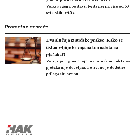
godine proslavila ulazak u koncern
Volkswagena postavši bestseler na više od 60
svjetskih tržišta
Prometne nesreće
Dva slučaja iz sudske prakse: Kako se
ustanovljuje krivnja nakon naleta na
pješaka?!
Vožnja po ograničenju brzine nakon naleta na
pješaka nije dovoljna. Potrebno je dodatno
prilagoditi brzinu