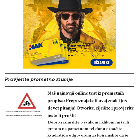
Provjerite prometno znanje
Naš najnoviji online test iz prometnih
propisa: Prepoznajete li ovaj znak i još
devet pitanja! Otvorite, riješite i provjerite
jeste li prošli!
Dobro razmislite o svakom i klikom miša ili
prstom na pametnom telefonu označite
kvadratić s odgovorom za koji mislite da je