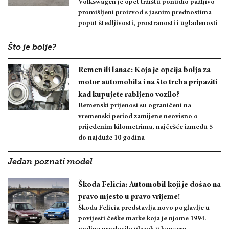
Volkswagen je opet tržištu ponudio pažljivo
promišljeni proizvod s jasnim prednostima
poput štedljivosti, prostranosti i uglađenosti
Što je bolje?
Remen ili lanac: Koja je opcija bolja za
motor automobila i na što treba pripaziti
kad kupujete rabljeno vozilo?
Remenski prijenosi su ograničeni na
vremenski period zamijene neovisno o
prijeđenim kilometrima, najčešće između 5
do najduže 10 godina
Jedan poznati model
Škoda Felicia: Automobil koji je došao na
pravo mjesto u pravo vrijeme!
Škoda Felicia predstavlja novo poglavlje u
povijesti češke marke koja je njome 1994.