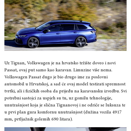
Uz Tiguan, Volkswagen je na hrvatsko tržište doveo i novi
Passat, ovaj put samo kao karavan. Limuzine više nema.
Volkswagen Passat dugo je bio drugo ime za poslovni
automobil u Hrvatskoj, a sad će ovaj model testirati spremnost
tvrtki, ali i fizičkih osoba da prijeđu na karavansku izvedbu. Svi
potrebni sastojci za uspjeh su tu, uz gomilu tehnologije,
unutrašnjost koja je slična Tiguanovoj i ne odriče se luksuza te
u prvi plan gura komfornu unutrašnjost (dužina vozila 4917
mm, prtljažnik golemih 690 litara).