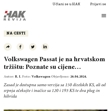
Učlani se u HAK
Prijavi se
Život
Razgovori
NA CESTI
Volkswagen Passat je na hrvatskom
tržištu: Poznate su cijene…
Autor:
R. I.
Foto:
Volkswagen
Objavljeno:
26.04.2024.
Zasad je dostupna samo verzija sa 150 dizelskih KS, ali od
srpnja očekujte i inačice sa 120 i 193 KS te dva plug-in
hibrida