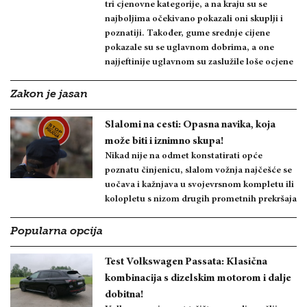
tri cjenovne kategorije, a na kraju su se
najboljima očekivano pokazali oni skuplji i
poznatiji. Također, gume srednje cijene
pokazale su se uglavnom dobrima, a one
najjeftinije uglavnom su zaslužile loše ocjene
Zakon je jasan
Slalomi na cesti: Opasna navika, koja
može biti i iznimno skupa!
Nikad nije na odmet konstatirati opće
poznatu činjenicu, slalom vožnja najčešće se
uočava i kažnjava u svojevrsnom kompletu ili
kolopletu s nizom drugih prometnih prekršaja
Popularna opcija
Test Volkswagen Passata: Klasična
kombinacija s dizelskim motorom i dalje
dobitna!