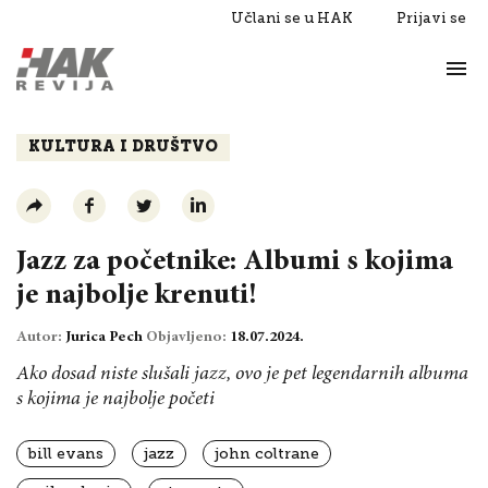
Učlani se u HAK
Prijavi se
Život
Razgovori
KULTURA I DRUŠTVO
Jazz za početnike: Albumi s kojima
je najbolje krenuti!
Autor:
Jurica Pech
Objavljeno:
18.07.2024.
Ako dosad niste slušali jazz, ovo je pet legendarnih albuma
s kojima je najbolje početi
bill evans
jazz
john coltrane