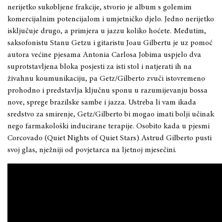
nerijetko sukobljene frakcije, stvorio je album s golemim
komercijalnim potencijalom i umjetničko djelo. Jedno nerijetko
isključuje drugo, a primjera u jazzu koliko hoćete. Međutim,
saksofonistu Stanu Getzu i gitaristu Joau Gilbertu je uz pomoć
autora većine pjesama Antonia Carlosa Jobima uspjelo dva
suprotstavljena bloka posjesti za isti stol i natjerati ih na
živahnu koumunikaciju, pa Getz/Gilberto zvuči istovremeno
prohodno i predstavlja ključnu sponu u razumijevanju bossa
nove, sprege brazilske sambe i jazza. Ustreba li vam ikada
sredstvo za smirenje, Getz/Gilberto bi mogao imati bolji učinak
nego farmakološki inducirane terapije. Osobito kada u pjesmi
Corcovado (Quiet Nights of Quiet Stars) Astrud Gilberto pusti
svoj glas, nježniji od povjetarca na ljetnoj mjesečini.