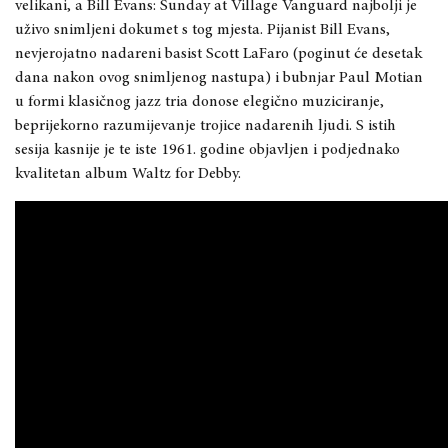
velikani, a Bill Evans: Sunday at Village Vanguard najbolji je
uživo snimljeni dokumet s tog mjesta. Pijanist Bill Evans,
nevjerojatno nadareni basist Scott LaFaro (poginut će desetak
dana nakon ovog snimljenog nastupa) i bubnjar Paul Motian
u formi klasičnog jazz tria donose elegično muziciranje,
beprijekorno razumijevanje trojice nadarenih ljudi. S istih
sesija kasnije je te iste 1961. godine objavljen i podjednako
kvalitetan album Waltz for Debby.