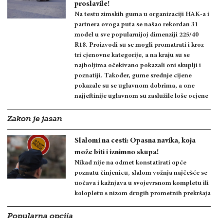
proslavile!
Na testu zimskih guma u organizaciji HAK-a i
partnera ovoga puta se našao rekordan 31
model u sve popularnijoj dimenziji 225/40
R18. Proizvodi su se mogli promatrati i kroz
tri cjenovne kategorije, a na kraju su se
najboljima očekivano pokazali oni skuplji i
poznatiji. Također, gume srednje cijene
pokazale su se uglavnom dobrima, a one
najjeftinije uglavnom su zaslužile loše ocjene
Zakon je jasan
Slalomi na cesti: Opasna navika, koja
može biti i iznimno skupa!
Nikad nije na odmet konstatirati opće
poznatu činjenicu, slalom vožnja najčešće se
uočava i kažnjava u svojevrsnom kompletu ili
kolopletu s nizom drugih prometnih prekršaja
Popularna opcija