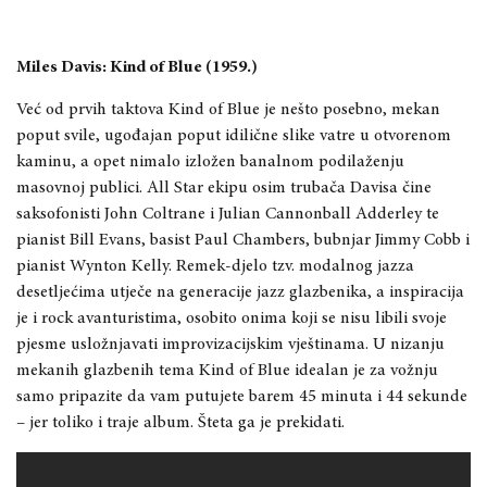
Miles Davis: Kind of Blue (1959.)
Već od prvih taktova Kind of Blue je nešto posebno, mekan
poput svile, ugođajan poput idilične slike vatre u otvorenom
kaminu, a opet nimalo izložen banalnom podilaženju
masovnoj publici. All Star ekipu osim trubača Davisa čine
saksofonisti John Coltrane i Julian Cannonball Adderley te
pianist Bill Evans, basist Paul Chambers, bubnjar Jimmy Cobb i
pianist Wynton Kelly. Remek-djelo tzv. modalnog jazza
desetljećima utječe na generacije jazz glazbenika, a inspiracija
je i rock avanturistima, osobito onima koji se nisu libili svoje
pjesme usložnjavati improvizacijskim vještinama. U nizanju
mekanih glazbenih tema Kind of Blue idealan je za vožnju
samo pripazite da vam putujete barem 45 minuta i 44 sekunde
– jer toliko i traje album. Šteta ga je prekidati.