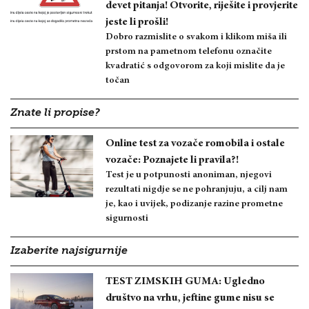
devet pitanja! Otvorite, riješite i provjerite
jeste li prošli!
Dobro razmislite o svakom i klikom miša ili
prstom na pametnom telefonu označite
kvadratić s odgovorom za koji mislite da je
točan
Znate li propise?
Online test za vozače romobila i ostale
vozače: Poznajete li pravila?!
Test je u potpunosti anoniman, njegovi
rezultati nigdje se ne pohranjuju, a cilj nam
je, kao i uvijek, podizanje razine prometne
sigurnosti
Izaberite najsigurnije
TEST ZIMSKIH GUMA: Ugledno
društvo na vrhu, jeftine gume nisu se