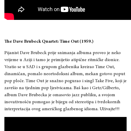
The Dave Brubeck Quartet: Time Out (1959.)
Pijanist Dave Brubeck prije snimanja albuma proveo je neko
vrijeme u Aziji i tamo je primijetio atipične ritmičke dionice.
Vratio se u SAD i s grupom glazbenika kreirao Time Out,
dinamičan, pomalo neortodoksni album, mekan gotovo poput
pop ploče. Time Out je snažno pogurao i singl Take Five, koji je
završio na tjednim pop ljestvicama. Baš kao i Getz/Gilberto,
album Dave Brubecka je omasovio jazz publiku, a svojom
inovativnošću pomogao je bijegu od stereotipa i tvrdokornih
interpretacija ovog američkog glazbenog idioma. Uživajte!!!