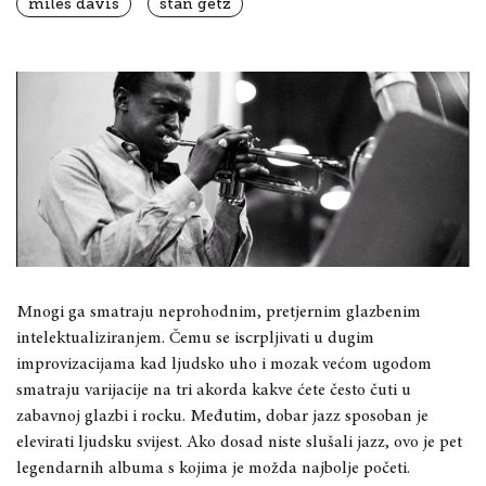
miles davis
stan getz
Mnogi ga smatraju neprohodnim, pretjernim glazbenim
intelektualiziranjem. Čemu se iscrpljivati u dugim
improvizacijama kad ljudsko uho i mozak većom ugodom
smatraju varijacije na tri akorda kakve ćete često čuti u
zabavnoj glazbi i rocku. Međutim, dobar jazz sposoban je
elevirati ljudsku svijest. Ako dosad niste slušali jazz, ovo je pet
legendarnih albuma s kojima je možda najbolje početi.