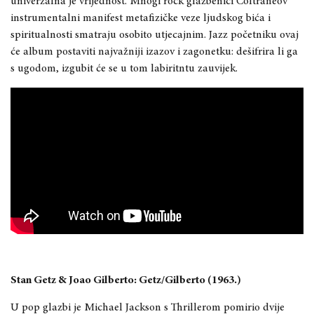
univerzalna je vrijednost. Mnogi rock glazbenici Coltraneov
instrumentalni manifest metafizičke veze ljudskog bića i
spiritualnosti smatraju osobito utjecajnim. Jazz početniku ovaj
će album postaviti najvažniji izazov i zagonetku: dešifrira li ga
s ugodom, izgubit će se u tom labiritntu zauvijek.
Stan Getz & Joao Gilberto: Getz/Gilberto (1963.)
U pop glazbi je Michael Jackson s Thrillerom pomirio dvije