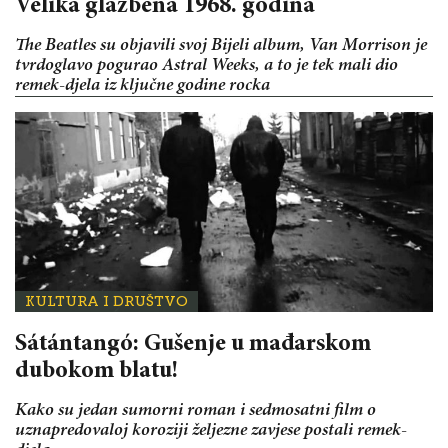
Velika glazbena 1968. godina
The Beatles su objavili svoj Bijeli album, Van Morrison je
tvrdoglavo pogurao Astral Weeks, a to je tek mali dio
remek-djela iz ključne godine rocka
KULTURA I DRUŠTVO
Sátántangó: Gušenje u mađarskom
dubokom blatu!
Kako su jedan sumorni roman i sedmosatni film o
uznapredovaloj koroziji željezne zavjese postali remek-