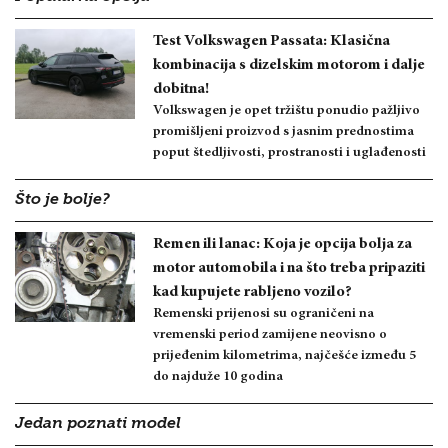
Test Volkswagen Passata: Klasična
kombinacija s dizelskim motorom i dalje
dobitna!
Volkswagen je opet tržištu ponudio pažljivo
promišljeni proizvod s jasnim prednostima
poput štedljivosti, prostranosti i uglađenosti
Što je bolje?
Remen ili lanac: Koja je opcija bolja za
motor automobila i na što treba pripaziti
kad kupujete rabljeno vozilo?
Remenski prijenosi su ograničeni na
vremenski period zamijene neovisno o
prijeđenim kilometrima, najčešće između 5
do najduže 10 godina
Jedan poznati model