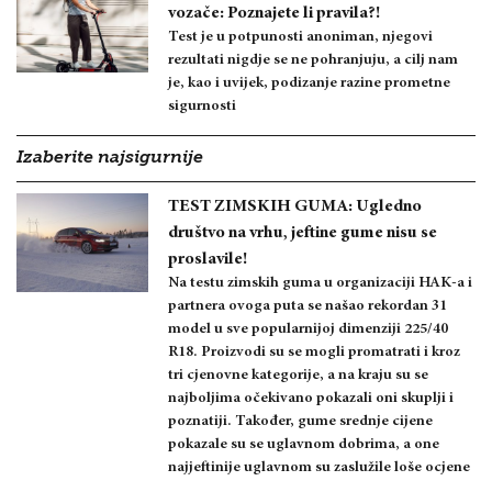
vozače: Poznajete li pravila?!
Test je u potpunosti anoniman, njegovi
rezultati nigdje se ne pohranjuju, a cilj nam
je, kao i uvijek, podizanje razine prometne
sigurnosti
Izaberite najsigurnije
TEST ZIMSKIH GUMA: Ugledno
društvo na vrhu, jeftine gume nisu se
proslavile!
Na testu zimskih guma u organizaciji HAK-a i
partnera ovoga puta se našao rekordan 31
model u sve popularnijoj dimenziji 225/40
R18. Proizvodi su se mogli promatrati i kroz
tri cjenovne kategorije, a na kraju su se
najboljima očekivano pokazali oni skuplji i
poznatiji. Također, gume srednje cijene
pokazale su se uglavnom dobrima, a one
najjeftinije uglavnom su zaslužile loše ocjene