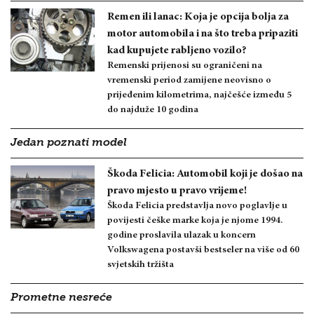
Remen ili lanac: Koja je opcija bolja za
motor automobila i na što treba pripaziti
kad kupujete rabljeno vozilo?
Remenski prijenosi su ograničeni na
vremenski period zamijene neovisno o
prijeđenim kilometrima, najčešće između 5
do najduže 10 godina
Jedan poznati model
Škoda Felicia: Automobil koji je došao na
pravo mjesto u pravo vrijeme!
Škoda Felicia predstavlja novo poglavlje u
povijesti češke marke koja je njome 1994.
godine proslavila ulazak u koncern
Volkswagena postavši bestseler na više od 60
svjetskih tržišta
Prometne nesreće