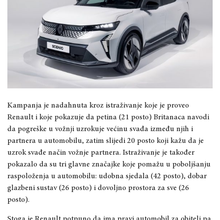
Kampanja je nadahnuta kroz istraživanje koje je proveo
Renault i koje pokazuje da petina (21 posto) Britanaca navodi
da pogreške u vožnji uzrokuje većinu svađa između njih i
partnera u automobilu, zatim slijedi 20 posto koji kažu da je
uzrok svađe način vožnje partnera. Istraživanje je također
pokazalo da su tri glavne značajke koje pomažu u poboljšanju
raspoloženja u automobilu: udobna sjedala (42 posto), dobar
glazbeni sustav (26 posto) i dovoljno prostora za sve (26
posto).
Stoga je Renault potpuno da ima pravi automobil za obitelj pa