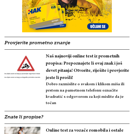
Provjerite prometno znanje
Naš najnoviji online test iz prometnih
propisa: Prepoznajete li ovaj znak i još
devet pitanja! Otvorite, riješite i provjerite
jeste li prošli!
Dobro razmislite o svakom i klikom miša ili
prstom na pametnom telefonu označite
kvadratić s odgovorom za koji mislite da je
točan
Znate li propise?
Online test za vozače romobila i ostale