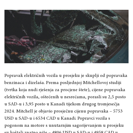
Popravak električnih vozila u prosjeku je skuplji od popravaka
benzinaca i dizelaša. Prema posljednjoj Mitchellovoj studiji
(tvrtka koja nudi rješenja za procjene štete), cijene popravaka
električnih vozila, oštećenih u nesrećama, porasli su 2,5 posto
u SAD-u i 3,95 posto u Kanadi tijekom drugog tromjesečja
2024. Mitchell je objavio prosječnu cijenu popravaka – 5753
USD u SAD-u i 6534 CAD u Kanadi. Popravci vozila s
pogonom na motore s unutarnjim sagorijevanjem u prosjeku
su koštali znatno niže – 4806 USD u SAD-u i 4958 CAD u