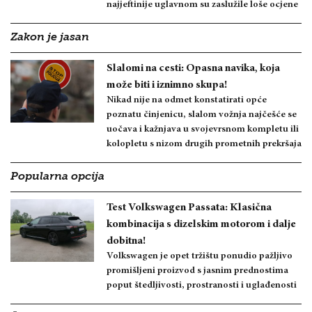
najjeftinije uglavnom su zaslužile loše ocjene
Zakon je jasan
Slalomi na cesti: Opasna navika, koja
može biti i iznimno skupa!
Nikad nije na odmet konstatirati opće
poznatu činjenicu, slalom vožnja najčešće se
uočava i kažnjava u svojevrsnom kompletu ili
kolopletu s nizom drugih prometnih prekršaja
Popularna opcija
Test Volkswagen Passata: Klasična
kombinacija s dizelskim motorom i dalje
dobitna!
Volkswagen je opet tržištu ponudio pažljivo
promišljeni proizvod s jasnim prednostima
poput štedljivosti, prostranosti i uglađenosti