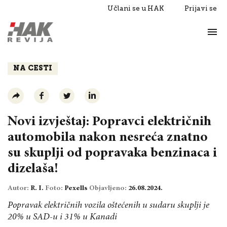
Učlani se u HAK
Prijavi se
Život
Razgovori
NA CESTI
Novi izvještaj: Popravci električnih
automobila nakon nesreća znatno
su skuplji od popravaka benzinaca i
dizelaša!
Autor:
R. I.
Foto:
Pexells
Objavljeno:
26.08.2024.
Popravak električnih vozila oštećenih u sudaru skuplji je
20% u SAD-u i 31% u Kanadi