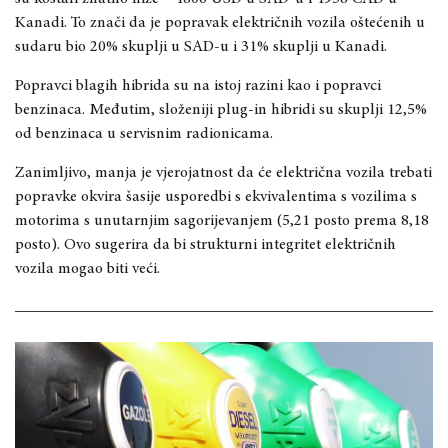
Kanadi. To znači da je popravak električnih vozila oštećenih u
sudaru bio 20% skuplji u SAD-u i 31% skuplji u Kanadi.
Popravci blagih hibrida su na istoj razini kao i popravci
benzinaca. Međutim, složeniji plug-in hibridi su skuplji 12,5%
od benzinaca u servisnim radionicama.
Zanimljivo, manja je vjerojatnost da će električna vozila trebati
popravke okvira šasije usporedbi s ekvivalentima s vozilima s
motorima s unutarnjim sagorijevanjem (5,21 posto prema 8,18
posto). Ovo sugerira da bi strukturni integritet električnih
vozila mogao biti veći.