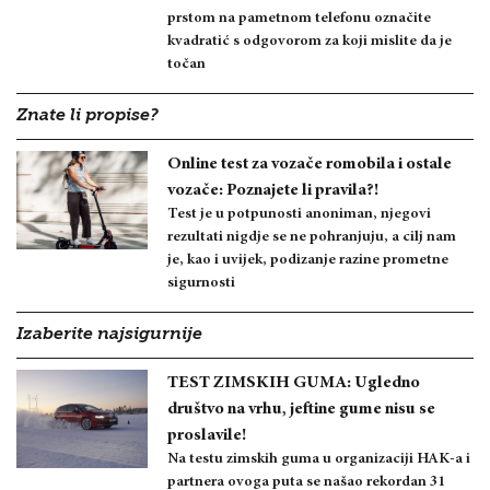
prstom na pametnom telefonu označite
kvadratić s odgovorom za koji mislite da je
točan
Znate li propise?
Online test za vozače romobila i ostale
vozače: Poznajete li pravila?!
Test je u potpunosti anoniman, njegovi
rezultati nigdje se ne pohranjuju, a cilj nam
je, kao i uvijek, podizanje razine prometne
sigurnosti
Izaberite najsigurnije
TEST ZIMSKIH GUMA: Ugledno
društvo na vrhu, jeftine gume nisu se
proslavile!
Na testu zimskih guma u organizaciji HAK-a i
partnera ovoga puta se našao rekordan 31