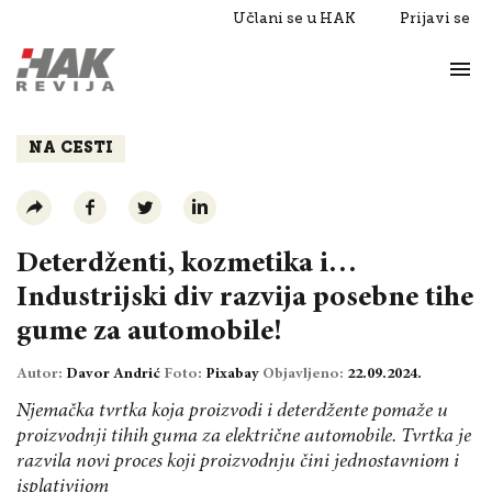
Učlani se u HAK
Prijavi se
Život
Razgovori
NA CESTI
Deterdženti, kozmetika i…
Industrijski div razvija posebne tihe
gume za automobile!
Autor:
Davor Andrić
Foto:
Pixabay
Objavljeno:
22.09.2024.
Njemačka tvrtka koja proizvodi i deterdžente pomaže u
proizvodnji tihih guma za električne automobile. Tvrtka je
razvila novi proces koji proizvodnju čini jednostavniom i
isplativijom