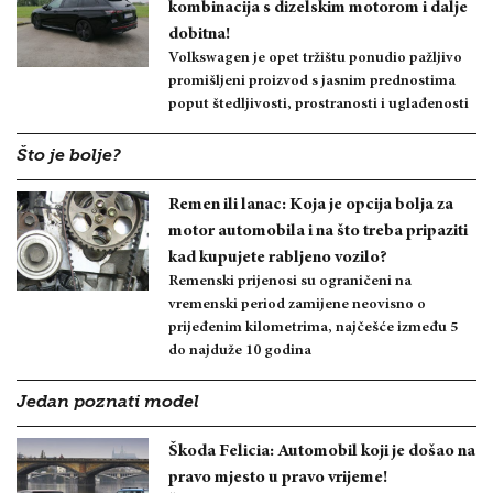
kombinacija s dizelskim motorom i dalje
dobitna!
Volkswagen je opet tržištu ponudio pažljivo
promišljeni proizvod s jasnim prednostima
poput štedljivosti, prostranosti i uglađenosti
Što je bolje?
Remen ili lanac: Koja je opcija bolja za
motor automobila i na što treba pripaziti
kad kupujete rabljeno vozilo?
Remenski prijenosi su ograničeni na
vremenski period zamijene neovisno o
prijeđenim kilometrima, najčešće između 5
do najduže 10 godina
Jedan poznati model
Škoda Felicia: Automobil koji je došao na
pravo mjesto u pravo vrijeme!