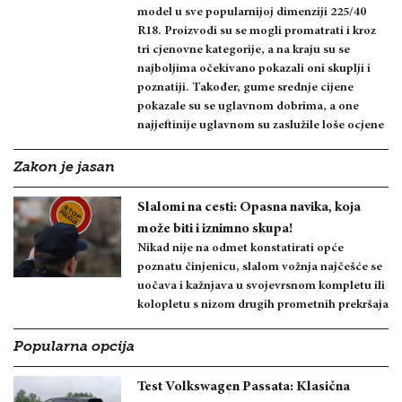
model u sve popularnijoj dimenziji 225/40
R18. Proizvodi su se mogli promatrati i kroz
tri cjenovne kategorije, a na kraju su se
najboljima očekivano pokazali oni skuplji i
poznatiji. Također, gume srednje cijene
pokazale su se uglavnom dobrima, a one
najjeftinije uglavnom su zaslužile loše ocjene
Zakon je jasan
Slalomi na cesti: Opasna navika, koja
može biti i iznimno skupa!
Nikad nije na odmet konstatirati opće
poznatu činjenicu, slalom vožnja najčešće se
uočava i kažnjava u svojevrsnom kompletu ili
kolopletu s nizom drugih prometnih prekršaja
Popularna opcija
Test Volkswagen Passata: Klasična