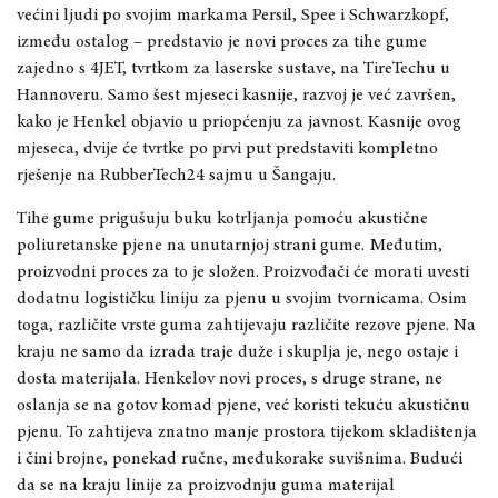
većini ljudi po svojim markama Persil, Spee i Schwarzkopf,
između ostalog – predstavio je novi proces za tihe gume
zajedno s 4JET, tvrtkom za laserske sustave, na TireTechu u
Hannoveru. Samo šest mjeseci kasnije, razvoj je već završen,
kako je Henkel objavio u priopćenju za javnost. Kasnije ovog
mjeseca, dvije će tvrtke po prvi put predstaviti kompletno
rješenje na RubberTech24 sajmu u Šangaju.
Tihe gume prigušuju buku kotrljanja pomoću akustične
poliuretanske pjene na unutarnjoj strani gume. Međutim,
proizvodni proces za to je složen. Proizvođači će morati uvesti
dodatnu logističku liniju za pjenu u svojim tvornicama. Osim
toga, različite vrste guma zahtijevaju različite rezove pjene. Na
kraju ne samo da izrada traje duže i skuplja je, nego ostaje i
dosta materijala. Henkelov novi proces, s druge strane, ne
oslanja se na gotov komad pjene, već koristi tekuću akustičnu
pjenu. To zahtijeva znatno manje prostora tijekom skladištenja
i čini brojne, ponekad ručne, međukorake suvišnima. Budući
da se na kraju linije za proizvodnju guma materijal