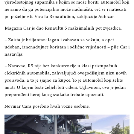
vjerodostojnog suparnika s kojim se može boriti: automobil koji
ne samo da ga potencijalno može nadmašiti, već se i natjecati
po poželjnosti. Viva la Renaulution, zaključuje Autocar.
Magazin Car je dao Renaultu 5 maksimalnih pet zvjezdica.
– Zaista je briljantan: lagan i zabavan za vožnju, a opet
udoban, iznenađujuće koristan i odlične vrijednosti – piše Car i
nastavlja:
– Naravno, R5 nije bez konkurencije u klasi pristupačnih
električnih automobila, zahvaljujući ovogodišnjem nizu novih
proizvoda, a to je sjajno za kupce. To je automobil koji želite
imati. U kojem biste željeli biti viđeni. Uglavnom, ovo je jedan
preporođeni heroj kojeg svakako trebate upoznati.
Novinar Cara posebno hvali vozne osobine.