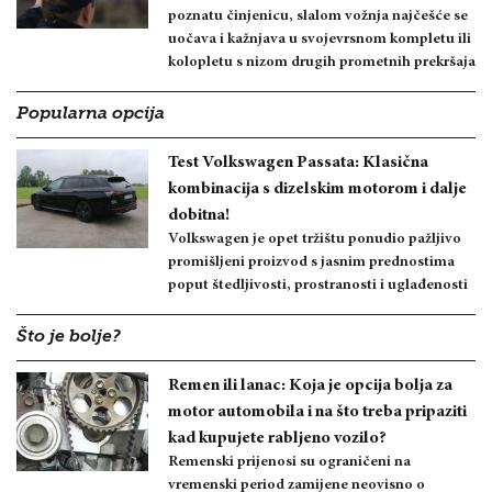
poznatu činjenicu, slalom vožnja najčešće se
uočava i kažnjava u svojevrsnom kompletu ili
kolopletu s nizom drugih prometnih prekršaja
Popularna opcija
Test Volkswagen Passata: Klasična
kombinacija s dizelskim motorom i dalje
dobitna!
Volkswagen je opet tržištu ponudio pažljivo
promišljeni proizvod s jasnim prednostima
poput štedljivosti, prostranosti i uglađenosti
Što je bolje?
Remen ili lanac: Koja je opcija bolja za
motor automobila i na što treba pripaziti
kad kupujete rabljeno vozilo?
Remenski prijenosi su ograničeni na
vremenski period zamijene neovisno o