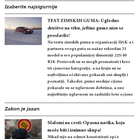
Izaberite najsigurnije
TEST ZIMSKIH GUMA: Ugledno
društvo na vrhu, jeftine gume nisu se
proslavile!
Na testu zimskih guma u organizaciji HAK-a i
partnera ovoga puta se našao rekordan 31
model u sve popularnijoj dimenziji 225/40
R18. Proizvodi su se mogli promatrati i kroz
tri cjenovne kategorije, a na kraju su se
najboljima očekivano pokazali oni skuplji i
poznatiji. Također, gume srednje cijene
pokazale su se uglavnom dobrima, a one
najjeftinije uglavnom su zaslužile loše ocjene
Zakon je jasan
Slalomi na cesti: Opasna navika, koja
može biti i iznimno skupa!
Nikad nije na odmet konstatirati opće