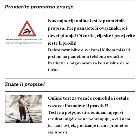
Provjerite prometno znanje
Naš najnoviji online test iz prometnih
propisa: Prepoznajete li ovaj znak i još
devet pitanja! Otvorite, riješite i provjerite
jeste li prošli!
Dobro razmislite o svakom i klikom miša ili
prstom na pametnom telefonu označite
kvadratić s odgovorom za koji mislite da je
točan
Znate li propise?
Online test za vozače romobila i ostale
vozače: Poznajete li pravila?!
Test je u potpunosti anoniman, njegovi
rezultati nigdje se ne pohranjuju, a cilj nam
je, kao i uvijek, podizanje razine prometne
sigurnosti