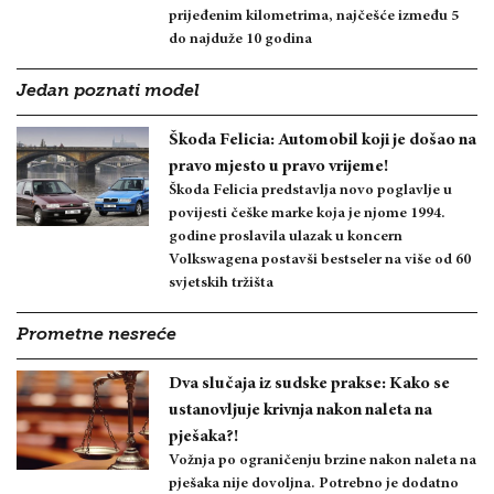
prijeđenim kilometrima, najčešće između 5
do najduže 10 godina
Jedan poznati model
Škoda Felicia: Automobil koji je došao na
pravo mjesto u pravo vrijeme!
Škoda Felicia predstavlja novo poglavlje u
povijesti češke marke koja je njome 1994.
godine proslavila ulazak u koncern
Volkswagena postavši bestseler na više od 60
svjetskih tržišta
Prometne nesreće
Dva slučaja iz sudske prakse: Kako se
ustanovljuje krivnja nakon naleta na
pješaka?!
Vožnja po ograničenju brzine nakon naleta na
pješaka nije dovoljna. Potrebno je dodatno