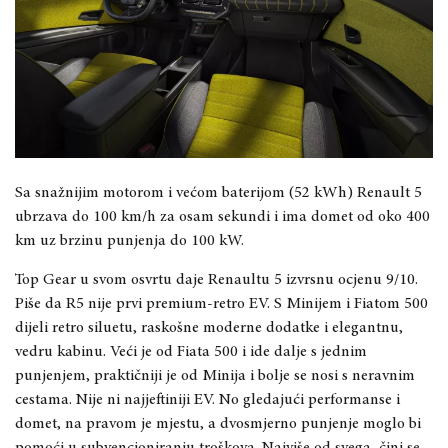
Sa snažnijim motorom i većom baterijom (52 kWh) Renault 5
ubrzava do 100 km/h za osam sekundi i ima domet od oko 400
km uz brzinu punjenja do 100 kW.
Top Gear u svom osvrtu daje Renaultu 5 izvrsnu ocjenu 9/10.
Piše da R5 nije prvi premium-retro EV. S Minijem i Fiatom 500
dijeli retro siluetu, raskošne moderne dodatke i elegantnu,
vedru kabinu. Veći je od Fiata 500 i ide dalje s jednim
punjenjem, praktičniji je od Minija i bolje se nosi s neravnim
cestama. Nije ni najjeftiniji EV. No gledajući performanse i
domet, na pravom je mjestu, a dvosmjerno punjenje moglo bi