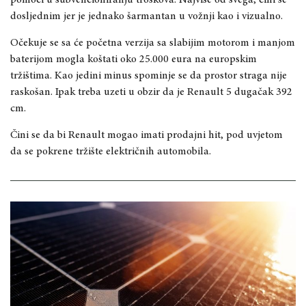
pomoći u subvencioniranju troškova. Najviše od svega, čini se
dosljednim jer je jednako šarmantan u vožnji kao i vizualno.
Očekuje se sa će početna verzija sa slabijim motorom i manjom
baterijom mogla koštati oko 25.000 eura na europskim
tržištima. Kao jedini minus spominje se da prostor straga nije
raskošan. Ipak treba uzeti u obzir da je Renault 5 dugačak 392
cm.
Čini se da bi Renault mogao imati prodajni hit, pod uvjetom
da se pokrene tržište električnih automobila.