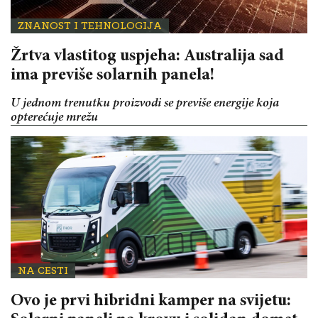
NA CESTI
ZNANOST I TEHNOLOGIJA
Žrtva vlastitog uspjeha: Australija sad
ima previše solarnih panela!
U jednom trenutku proizvodi se previše energije koja
opterećuje mrežu
NA CESTI
Ovo je prvi hibridni kamper na svijetu: