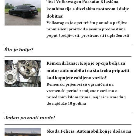
Test Volkswagen Passata: Klasična
kombinacija s dizelskim motorom i dalje
dobitna!
Volkswagen je opet tržištu ponudio pažljivo
promišljeni proizvod s jasnim prednostima
poput štedljivosti, prostranosti i uglađenosti
Što je bolje?
Remen ili lanac: Koja je opcija bolja za
motor automobila i na što treba pripaziti
kad kupujete rabljeno vozilo?
Remenski prijenosi su ograničeni na
vremenski period zamijene neovisno o
prijeđenim kilometrima, najčešće između 5
do najduže 10 godina
Jedan poznati model
Škoda Felicia: Automobil koji je došao na