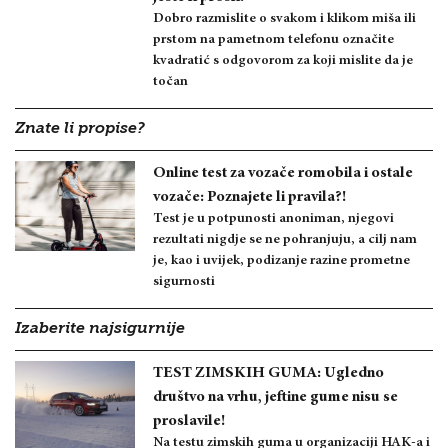
Dobro razmislite o svakom i klikom miša ili
prstom na pametnom telefonu označite
kvadratić s odgovorom za koji mislite da je
točan
Znate li propise?
Online test za vozače romobila i ostale
vozače: Poznajete li pravila?!
Test je u potpunosti anoniman, njegovi
rezultati nigdje se ne pohranjuju, a cilj nam
je, kao i uvijek, podizanje razine prometne
sigurnosti
Izaberite najsigurnije
TEST ZIMSKIH GUMA: Ugledno
društvo na vrhu, jeftine gume nisu se
proslavile!
Na testu zimskih guma u organizaciji HAK-a i