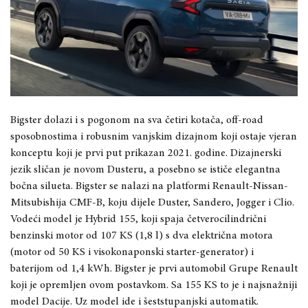
Bigster dolazi i s pogonom na sva četiri kotača, off-road
sposobnostima i robusnim vanjskim dizajnom koji ostaje vjeran
konceptu koji je prvi put prikazan 2021. godine. Dizajnerski
jezik sličan je novom Dusteru, a posebno se ističe elegantna
bočna silueta. Bigster se nalazi na platformi Renault-Nissan-
Mitsubishija CMF-B, koju dijele Duster, Sandero, Jogger i Clio.
Vodeći model je Hybrid 155, koji spaja četverocilindrični
benzinski motor od 107 KS (1,8 l) s dva električna motora
(motor od 50 KS i visokonaponski starter-generator) i
baterijom od 1,4 kWh. Bigster je prvi automobil Grupe Renault
koji je opremljen ovom postavkom. Sa 155 KS to je i najsnažniji
model Dacije. Uz model ide i šeststupanjski automatik.