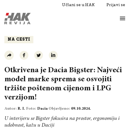
Učlani se u HAK
Prijavi se
Život
Razgovori
NA CESTI
Otkrivena je Dacia Bigster: Najveći
model marke sprema se osvojiti
tržište poštenom cijenom i LPG
verzijom!
Autor:
R. I.
Foto:
Dacia
Objavljeno:
09.10.2024.
U interijeru se Bigster fokusira na prostor, ergonomiju i
udobnost, kažu u Daciji