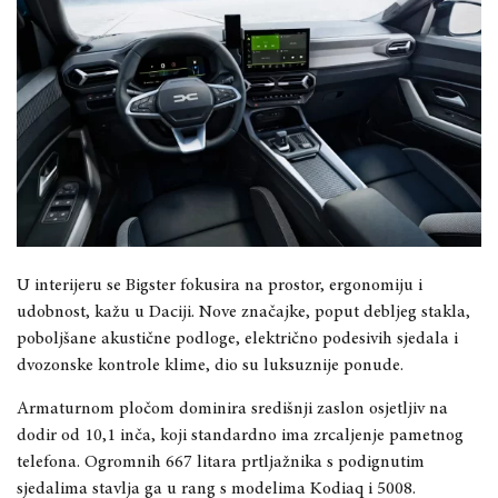
U interijeru se Bigster fokusira na prostor, ergonomiju i
udobnost, kažu u Daciji. Nove značajke, poput debljeg stakla,
poboljšane akustične podloge, električno podesivih sjedala i
dvozonske kontrole klime, dio su luksuznije ponude.
Armaturnom pločom dominira središnji zaslon osjetljiv na
dodir od 10,1 inča, koji standardno ima zrcaljenje pametnog
telefona. Ogromnih 667 litara prtljažnika s podignutim
sjedalima stavlja ga u rang s modelima Kodiaq i 5008.