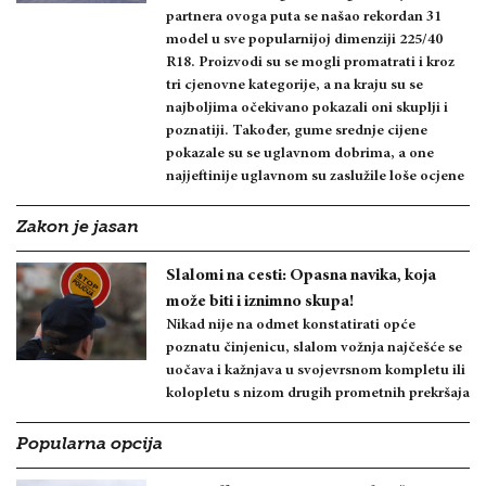
partnera ovoga puta se našao rekordan 31
model u sve popularnijoj dimenziji 225/40
R18. Proizvodi su se mogli promatrati i kroz
tri cjenovne kategorije, a na kraju su se
najboljima očekivano pokazali oni skuplji i
poznatiji. Također, gume srednje cijene
pokazale su se uglavnom dobrima, a one
najjeftinije uglavnom su zaslužile loše ocjene
Zakon je jasan
Slalomi na cesti: Opasna navika, koja
može biti i iznimno skupa!
Nikad nije na odmet konstatirati opće
poznatu činjenicu, slalom vožnja najčešće se
uočava i kažnjava u svojevrsnom kompletu ili
kolopletu s nizom drugih prometnih prekršaja
Popularna opcija