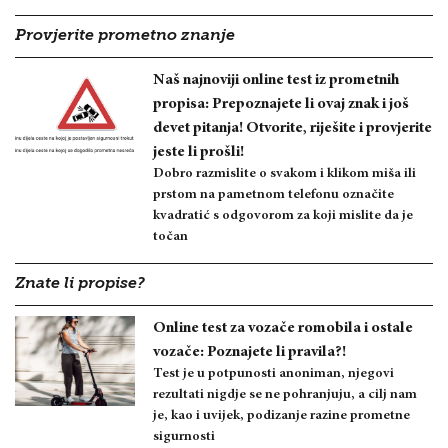
Provjerite prometno znanje
Naš najnoviji online test iz prometnih
propisa: Prepoznajete li ovaj znak i još
devet pitanja! Otvorite, riješite i provjerite
jeste li prošli!
Dobro razmislite o svakom i klikom miša ili
prstom na pametnom telefonu označite
kvadratić s odgovorom za koji mislite da je
točan
Znate li propise?
Online test za vozače romobila i ostale
vozače: Poznajete li pravila?!
Test je u potpunosti anoniman, njegovi
rezultati nigdje se ne pohranjuju, a cilj nam
je, kao i uvijek, podizanje razine prometne
sigurnosti