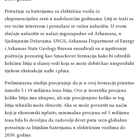
Potražnja za baterijama za električna vozila će
eksponencijalno rasti u nadolazećim godinama. Litij se traži sa
sve većim interesom i pronalaze se važna nalazišta. U ovom
slučaju nalazište se nalazi jugozapadno od Arkansasa, u
Sjedinjenim Državama. USGS, Arkansas Department of Energy
i Arkansas State Geology Bureau surađivali su u ispitivanju
područja poznatog kao Smackover formacija kako bi odredili
količinu litija u slanoj vodi koja se može dobiti kao nusprodukt
tijekom ekstrakcije nafte i plina.
Preliminarna studija procjenjuje da je u ovoj formaciji prisutno
između 5 i 19 milijuna tona litija. Ovo je teoretska procjena
koliko litija ima ukupno, ali nije procijenjeno koliko se tog
litija tehnički može obnoviti. Ako se može povratiti na način
koji je ekonomski isplativ, minimalna procjena od 5 milijuna
tona bila bi dovoljna da zadovolji devet puta veću globalnu
potražnju za litijskim baterijama u električnim vozilima do
2030. godine.