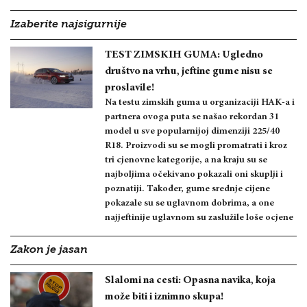
Izaberite najsigurnije
TEST ZIMSKIH GUMA: Ugledno
društvo na vrhu, jeftine gume nisu se
proslavile!
Na testu zimskih guma u organizaciji HAK-a i
partnera ovoga puta se našao rekordan 31
model u sve popularnijoj dimenziji 225/40
R18. Proizvodi su se mogli promatrati i kroz
tri cjenovne kategorije, a na kraju su se
najboljima očekivano pokazali oni skuplji i
poznatiji. Također, gume srednje cijene
pokazale su se uglavnom dobrima, a one
najjeftinije uglavnom su zaslužile loše ocjene
Zakon je jasan
Slalomi na cesti: Opasna navika, koja
može biti i iznimno skupa!