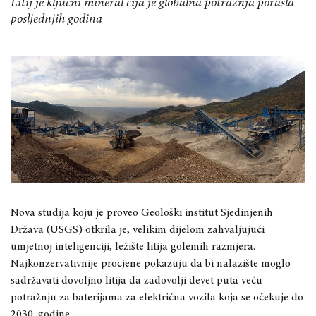
Litij je ključni mineral čija je globalna potražnja porasla
posljednjih godina
Nova studija koju je proveo Geološki institut Sjedinjenih
Država (USGS) otkrila je, velikim dijelom zahvaljujući
umjetnoj inteligenciji, ležište litija golemih razmjera.
Najkonzervativnije procjene pokazuju da bi nalazište moglo
sadržavati dovoljno litija da zadovolji devet puta veću
potražnju za baterijama za električna vozila koja se očekuje do
2030. godine.