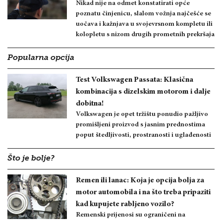
Nikad nije na odmet konstatirati opće
poznatu činjenicu, slalom vožnja najčešće se
uočava i kažnjava u svojevrsnom kompletu ili
kolopletu s nizom drugih prometnih prekršaja
Popularna opcija
Test Volkswagen Passata: Klasična
kombinacija s dizelskim motorom i dalje
dobitna!
Volkswagen je opet tržištu ponudio pažljivo
promišljeni proizvod s jasnim prednostima
poput štedljivosti, prostranosti i uglađenosti
Što je bolje?
Remen ili lanac: Koja je opcija bolja za
motor automobila i na što treba pripaziti
kad kupujete rabljeno vozilo?
Remenski prijenosi su ograničeni na