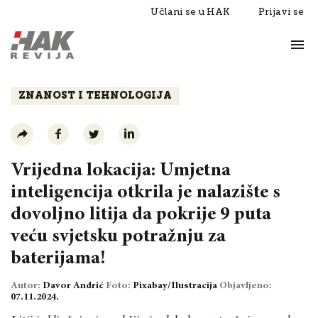
Učlani se u HAK
Prijavi se
Život
Razgovori
ZNANOST I TEHNOLOGIJA
Vrijedna lokacija: Umjetna
inteligencija otkrila je nalazište s
dovoljno litija da pokrije 9 puta
veću svjetsku potražnju za
baterijama!
Autor:
Davor Andrić
Foto:
Pixabay/Ilustracija
Objavljeno:
07.11.2024.