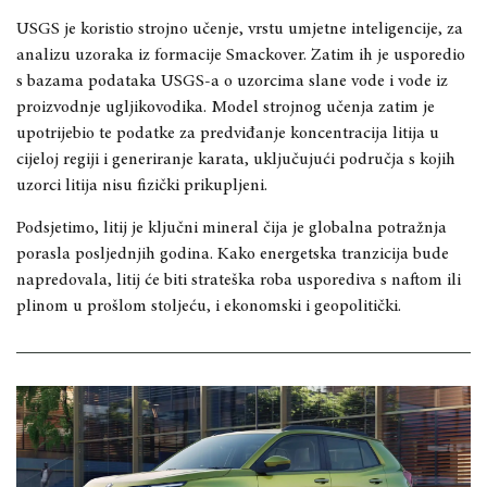
USGS je koristio strojno učenje, vrstu umjetne inteligencije, za
analizu uzoraka iz formacije Smackover. Zatim ih je usporedio
s bazama podataka USGS-a o uzorcima slane vode i vode iz
proizvodnje ugljikovodika. Model strojnog učenja zatim je
upotrijebio te podatke za predviđanje koncentracija litija u
cijeloj regiji i generiranje karata, uključujući područja s kojih
uzorci litija nisu fizički prikupljeni.
Podsjetimo, litij je ključni mineral čija je globalna potražnja
porasla posljednjih godina. Kako energetska tranzicija bude
napredovala, litij će biti strateška roba usporediva s naftom ili
plinom u prošlom stoljeću, i ekonomski i geopolitički.