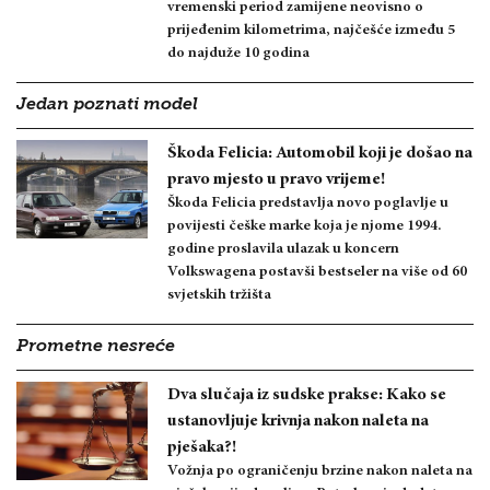
vremenski period zamijene neovisno o
prijeđenim kilometrima, najčešće između 5
do najduže 10 godina
Jedan poznati model
Škoda Felicia: Automobil koji je došao na
pravo mjesto u pravo vrijeme!
Škoda Felicia predstavlja novo poglavlje u
povijesti češke marke koja je njome 1994.
godine proslavila ulazak u koncern
Volkswagena postavši bestseler na više od 60
svjetskih tržišta
Prometne nesreće
Dva slučaja iz sudske prakse: Kako se
ustanovljuje krivnja nakon naleta na
pješaka?!
Vožnja po ograničenju brzine nakon naleta na