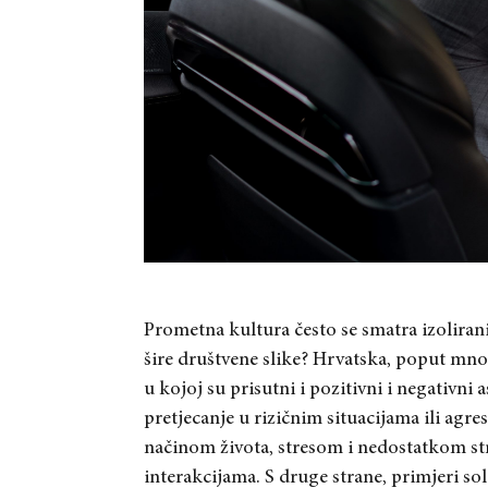
Prometna kultura često se smatra izolira
šire društvene slike? Hrvatska, poput mn
u kojoj su prisutni i pozitivni i negativni 
pretjecanje u rizičnim situacijama ili agr
načinom života, stresom i nedostatkom str
interakcijama. S druge strane, primjeri so