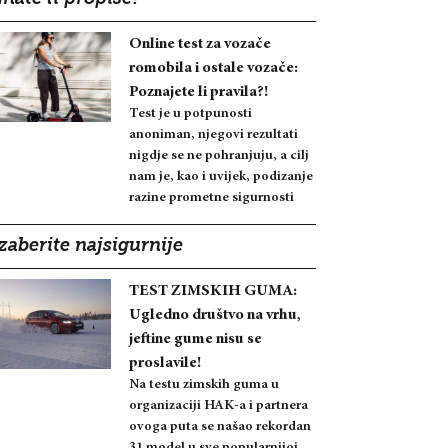
Online test za vozače
romobila i ostale vozače:
Poznajete li pravila?!
Test je u potpunosti
anoniman, njegovi rezultati
nigdje se ne pohranjuju, a cilj
nam je, kao i uvijek, podizanje
razine prometne sigurnosti
zaberite najsigurnije
TEST ZIMSKIH GUMA:
Ugledno društvo na vrhu,
jeftine gume nisu se
proslavile!
Na testu zimskih guma u
organizaciji HAK-a i partnera
ovoga puta se našao rekordan
31 model u sve popularnijoj