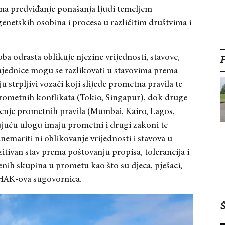
na predviđanje ponašanja ljudi temeljem
genetskih osobina i procesa u različitim društvima i
a odrasta oblikuje njezine vrijednosti, stavove,
 zajednice mogu se razlikovati u stavovima prema
 strpljivi vozači koji slijede prometna pravila te
etnih konflikata (Tokio, Singapur), dok druge
ršenje prometnih pravila (Mumbai, Kairo, Lagos,
juću ulogu imaju prometni i drugi zakoni te
nemariti ni oblikovanje vrijednosti i stavova u
itivan stav prema poštovanju propisa, tolerancija i
nih skupina u prometu kao što su djeca, pješaci,
i HAK-ova sugovornica.
Š