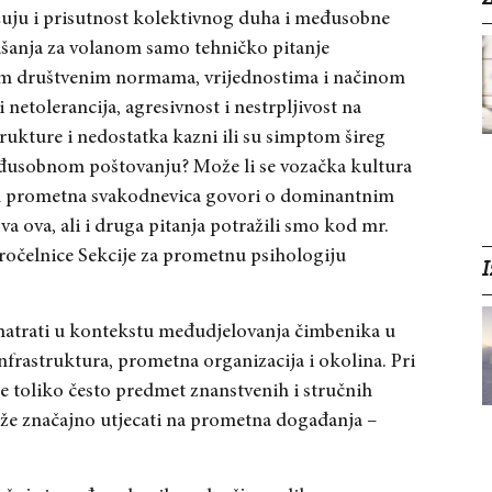
zuju i prisutnost kolektivnog duha i međusobne
našanja za volanom samo tehničko pitanje
jim društvenim normama, vrijednostima i načinom
etolerancija, agresivnost i nestrpljivost na
rukture i nedostatka kazni ili su simptom šireg
đusobnom poštovanju? Može li se vozačka kultura
am prometna svakodnevica govori o dominantnim
a ova, ali i druga pitanja potražili smo kod mr.
pročelnice Sekcije za prometnu psihologiju
I
trati u kontekstu međudjelovanja čimbenika u
infrastruktura, prometna organizacija i okolina. Pri
je toliko često predmet znanstvenih i stručnih
može značajno utjecati na prometna događanja –