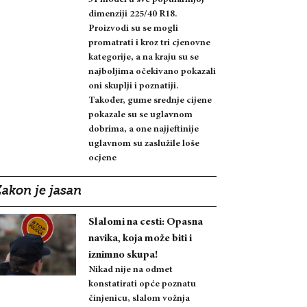
dimenziji 225/40 R18.
Proizvodi su se mogli
promatrati i kroz tri cjenovne
kategorije, a na kraju su se
najboljima očekivano pokazali
oni skuplji i poznatiji.
Također, gume srednje cijene
pokazale su se uglavnom
dobrima, a one najjeftinije
uglavnom su zaslužile loše
ocjene
Zakon je jasan
Slalomi na cesti: Opasna
navika, koja može biti i
iznimno skupa!
Nikad nije na odmet
konstatirati opće poznatu
činjenicu, slalom vožnja