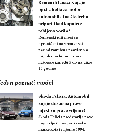
Remen ili lanac: Koja je
opcija bolja za motor
automobila i na što treba
pripaziti kad kupujete
rabljeno vozilo?
Remenski prijenosi su
ograničeni na vremenski
period zamijene neovisno o
prijeđenim kilometrima,
najčešće između 5 do najduže
10 godina
Jedan poznati model
Škoda Felicia: Automobil
koji je došao na pravo
mjesto u pravo vrijeme!
Škoda Felicia predstavlja novo
poglavlje u povijesti češke
marke koja je njome 1994.