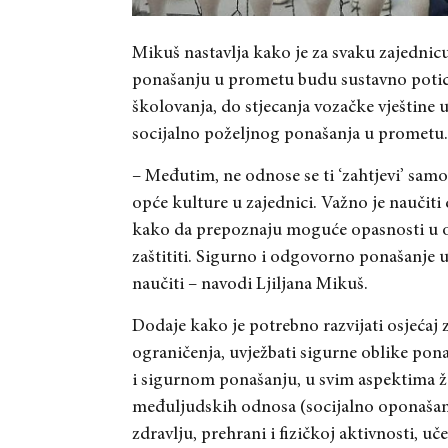
Mikuš nastavlja kako je za svaku zajednicu
ponašanju u prometu budu sustavno potican
školovanja, do stjecanja vozačke vještine 
socijalno poželjnog ponašanja u prometu.
– Međutim, ne odnose se ti ‘zahtjevi’ sam
opće kulture u zajednici. Važno je naučiti
kako da prepoznaju moguće opasnosti u ok
zaštititi. Sigurno i odgovorno ponašanje 
naučiti – navodi Ljiljana Mikuš.
Dodaje kako je potrebno razvijati osjećaj 
ograničenja, uvježbati sigurne oblike pon
i sigurnom ponašanju, u svim aspektima ži
međuljudskih odnosa (socijalno oponašanj
zdravlju, prehrani i fizičkoj aktivnosti, uče