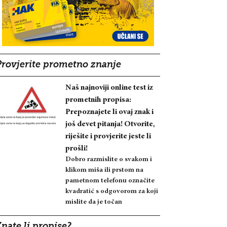
Provjerite prometno znanje
Naš najnoviji online test iz
prometnih propisa:
Prepoznajete li ovaj znak i
još devet pitanja! Otvorite,
riješite i provjerite jeste li
prošli!
Dobro razmislite o svakom i
klikom miša ili prstom na
pametnom telefonu označite
kvadratić s odgovorom za koji
mislite da je točan
nate li propise?