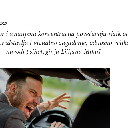
2025.
or i smanjena koncentracija povećavaju rizik o
edstavlja i vizualno zagađenje, odnosno velik
 - navodi psihologinja Ljiljana Mikuš