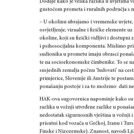
Dodaje kako je velika razlika u uvjetima 
gustoćom prometa i ruralnih područja s 
– U okolinu ubrajamo i vremenske uvjete, vi
osvjetljenje, vizualne i fizičke elemente
okoline, koji su fizički vidljivi i dostupn
i psihosocijalna komponenta. Mislimo pri 
sudionika u prometu imaju obrasci ponaš
te na socioekonomske čimbenike. To se najb
susjednih zemalja počnu ‘ludovati’ na cest
primjerice, Slovenije ili Austrije te postanu
ponašanju postoje i za to možemo
dati n
HAK-ova sugovornica napominje kako su 
razlika u vožnji utvrđene razlike u ponašan
nedostatak sigurnosnih vještina u vožnji i 
prisutni kod vozača u Grčkoj, Iranu i Tur
Finske i Nizozemske). Znanost, navodi Lj