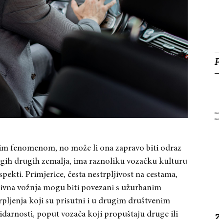
nim fenomenom, no može li ona zapravo biti odraz
ogih drugih zemalja, ima raznoliku vozačku kulturu
aspekti. Primjerice, česta nestrpljivost na cestama,
esivna vožnja mogu biti povezani s užurbanim
pljenja koji su prisutni i u drugim društvenim
lidarnosti, poput vozača koji propuštaju druge ili
Z