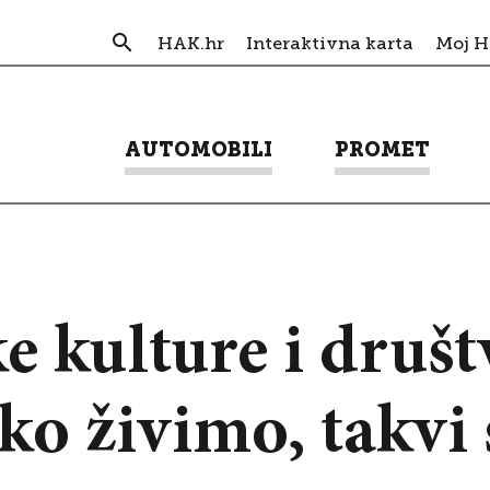
HAK.hr
Interaktivna karta
Moj 
AUTOMOBILI
PROMET
e kulture i druš
 živimo, takvi 