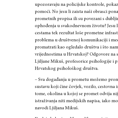
upozoravaju na policijske kontrole, poka
pomoći. No jesu li zaista naši obrasci po
prometnih propisa ili su povezani s dubl
ophođenja u svakodnevnom životu? Jesu li n
cestama tek rezultat loše prometne infrast
problema u društvenoj komunikaciji i me
promatrati kao ogledalo društva i što n
vrijednostima u Hrvatskoj? Odgovore na sv
Ljiljane Mikuš, profesorice psihologije i 
Hrvatskog psihološkog društva.
– Sva događanja u prometu možemo proma
sustavu koji čine čovjek, vozilo, cestovna 
tome, okolina u kojoj se promet odvija ni
istraživanja niti medijskih napisa, iako 
navodi Ljiljana Mikuš.