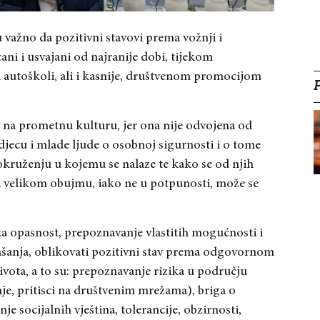
 važno da pozitivni stavovi prema vožnji i
i i usvajani od najranije dobi, tijekom
u autoškoli, ali i kasnije, društvenom promocijom
o na prometnu kulturu, jer ona nije odvojena od
 djecu i mlade ljude o osobnoj sigurnosti i o tome
ruženju u kojemu se nalaze te kako se od njih
u velikom obujmu, iako ne u potpunosti, može se
za opasnost, prepoznavanje vlastitih mogućnosti i
ašanja, oblikovati pozitivni stav prema odgovornom
vota, a to su: prepoznavanje rizika u području
e, pritisci na društvenim mrežama), briga o
nje socijalnih vještina, tolerancije, obzirnosti,