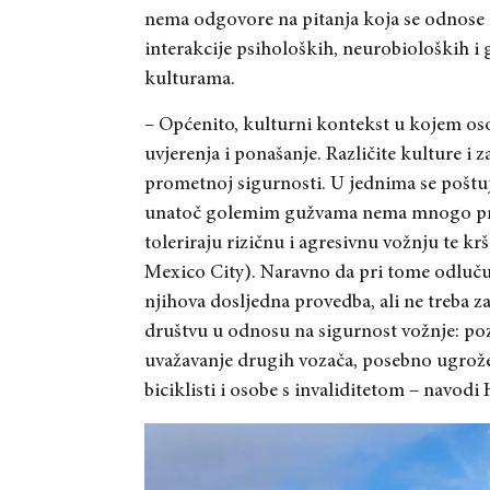
nema odgovore na pitanja koja se odnose 
interakcije psiholoških, neurobioloških i 
kulturama.
– Općenito, kulturni kontekst u kojem osob
uvjerenja i ponašanje. Različite kulture i
prometnoj sigurnosti. U jednima se poštuju
unatoč golemim gužvama nema mnogo prom
toleriraju rizičnu i agresivnu vožnju te k
Mexico City). Naravno da pri tome odluču
njihova dosljedna provedba, ali ne treba za
društvu u odnosu na sigurnost vožnje: poz
uvažavanje drugih vozača, posebno ugrože
biciklisti i osobe s invaliditetom – navod