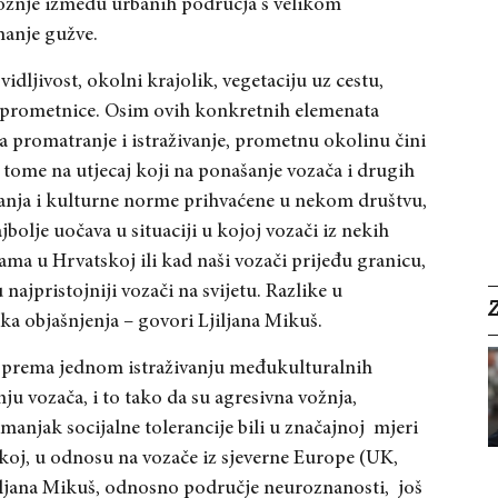
vožnje između urbanih područja s velikom
manje gužve.
dljivost, okolni krajolik, vegetaciju uz cestu,
 uz prometnice. Osim ovih konkretnih elemenata
i za promatranje i istraživanje, prometnu okolinu čini
tome na utjecaj koji na ponašanje vozača i drugih
anja i kulturne norme prihvaćene u nekom društvu,
olje uočava u situaciji u kojoj vozači iz nekih
ama u Hrvatskoj ili kad naši vozači prijeđu granicu,
 najpristojniji vozači na svijetu. Razlike u
eka objašnjenja – govori Ljiljana Mikuš.
prema jednom istraživanju međukulturalnih
ju vozača, i to tako da su agresivna vožnja,
manjak socijalne tolerancije bili u značajnoj
mjeri
skoj, u odnosu na vozače iz sjeverne Europe (UK,
iljana Mikuš, odnosno područje neuroznanosti,
još