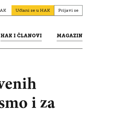
HAK
Učlani se u HAK
Prijavi se
HAK I ČLANOVI
MAGAZIN
tvenih
smo i za