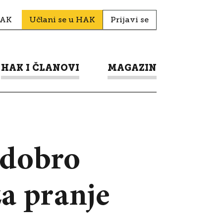
HAK
Učlani se u HAK
Prijavi se
HAK I ČLANOVI
MAGAZIN
 dobro
za pranje