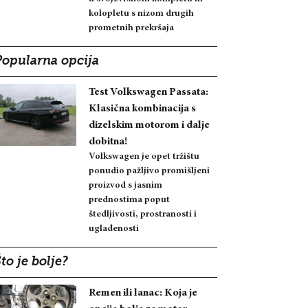
kolopletu s nizom drugih
prometnih prekršaja
Popularna opcija
Test Volkswagen Passata:
Klasična kombinacija s
dizelskim motorom i dalje
dobitna!
Volkswagen je opet tržištu
ponudio pažljivo promišljeni
proizvod s jasnim
prednostima poput
štedljivosti, prostranosti i
uglađenosti
to je bolje?
Remen ili lanac: Koja je