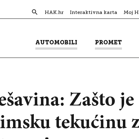
HAK.hr
Interaktivna karta
Moj 
AUTOMOBILI
PROMET
šavina: Zašto je
zimsku tekućinu 