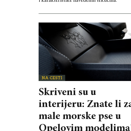
i karakteristike navedenih tekućina.
NA CESTI
Skriveni su u
interijeru: Znate li z
male morske pse u
Opelovim modelima