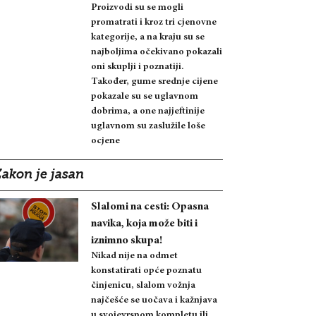
Proizvodi su se mogli
promatrati i kroz tri cjenovne
kategorije, a na kraju su se
najboljima očekivano pokazali
oni skuplji i poznatiji.
Također, gume srednje cijene
pokazale su se uglavnom
dobrima, a one najjeftinije
uglavnom su zaslužile loše
ocjene
Zakon je jasan
Slalomi na cesti: Opasna
navika, koja može biti i
iznimno skupa!
Nikad nije na odmet
konstatirati opće poznatu
činjenicu, slalom vožnja
najčešće se uočava i kažnjava
u svojevrsnom kompletu ili