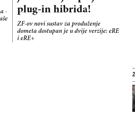
plug-in hibrida!
a -
čaše
ZF-ov novi sustav za produženje
dometa dostupan je u dvije verzije: eRE
i eRE+