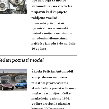
opcija bolja za motor
automobila i na što treba
pripaziti kad kupujete
rabljeno vozilo?
Remenski prijenosi su
ograničeni na vremenski
period zamijene neovisno o
prijeđenim kilometrima,
najčešće između 5 do najduže
10 godina
Jedan poznati model
Škoda Felicia: Automobil
koji je došao na pravo
mjesto u pravo vrijeme!
Škoda Felicia predstavlja novo
poglavlje u povijesti češke
marke koja je njome 1994.
godine proslavila ulazak u
koncern Volkswagena