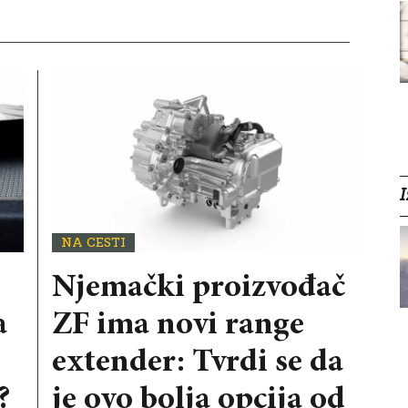
I
NA CESTI
Njemački proizvođač
a
ZF ima novi range
extender: Tvrdi se da
?
je ovo bolja opcija od