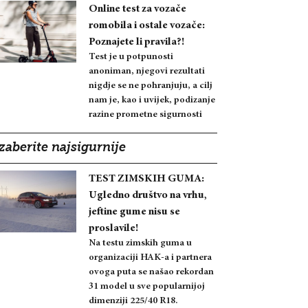
Online test za vozače
romobila i ostale vozače:
Poznajete li pravila?!
Test je u potpunosti
anoniman, njegovi rezultati
nigdje se ne pohranjuju, a cilj
nam je, kao i uvijek, podizanje
razine prometne sigurnosti
zaberite najsigurnije
TEST ZIMSKIH GUMA:
Ugledno društvo na vrhu,
jeftine gume nisu se
proslavile!
Na testu zimskih guma u
organizaciji HAK-a i partnera
ovoga puta se našao rekordan
31 model u sve popularnijoj
dimenziji 225/40 R18.