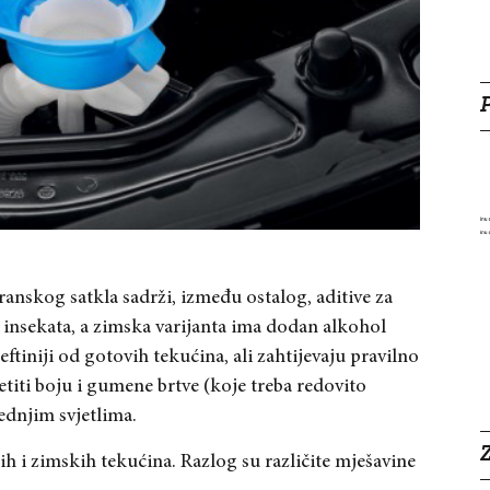
ranskog satkla sadrži, između ostalog, aditive za
 insekata, a zimska varijanta ima dodan alkohol
eftiniji od gotovih tekućina, ali zahtijevaju pravilno
titi boju i gumene brtve (koje treba redovito
ednjim svjetlima.
Z
ih i zimskih tekućina. Razlog su različite mješavine