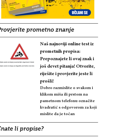
Provjerite prometno znanje
Naš najnoviji online test iz
prometnih propisa:
Prepoznajete li ovaj znak i
još devet pitanja! Otvorite,
riješite i provjerite jeste li
prošli!
Dobro razmislite o svakom i
klikom miša ili prstom na
pametnom telefonu označite
kvadratić s odgovorom za koji
mislite da je točan
nate li propise?