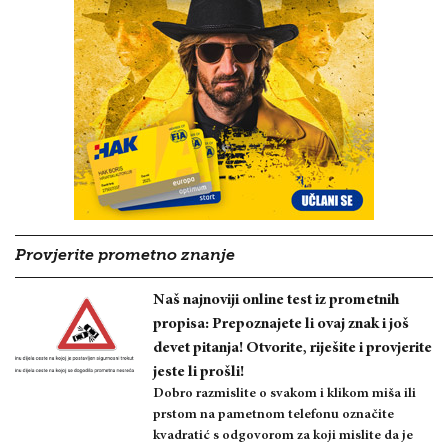
Provjerite prometno znanje
Naš najnoviji online test iz prometnih
propisa: Prepoznajete li ovaj znak i još
devet pitanja! Otvorite, riješite i provjerite
jeste li prošli!
Dobro razmislite o svakom i klikom miša ili
prstom na pametnom telefonu označite
kvadratić s odgovorom za koji mislite da je