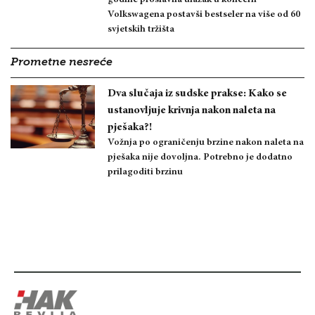
godine proslavila ulazak u koncern
Volkswagena postavši bestseler na više od 60
svjetskih tržišta
Prometne nesreće
Dva slučaja iz sudske prakse: Kako se
ustanovljuje krivnja nakon naleta na
pješaka?!
Vožnja po ograničenju brzine nakon naleta na
pješaka nije dovoljna. Potrebno je dodatno
prilagoditi brzinu