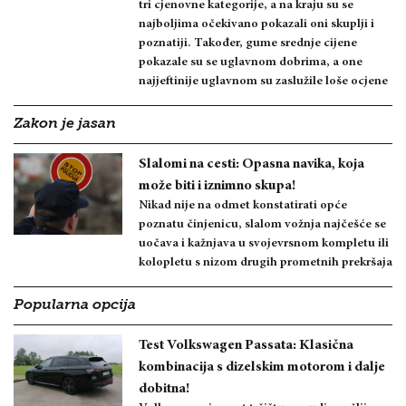
tri cjenovne kategorije, a na kraju su se
najboljima očekivano pokazali oni skuplji i
poznatiji. Također, gume srednje cijene
pokazale su se uglavnom dobrima, a one
najjeftinije uglavnom su zaslužile loše ocjene
Zakon je jasan
Slalomi na cesti: Opasna navika, koja
može biti i iznimno skupa!
Nikad nije na odmet konstatirati opće
poznatu činjenicu, slalom vožnja najčešće se
uočava i kažnjava u svojevrsnom kompletu ili
kolopletu s nizom drugih prometnih prekršaja
Popularna opcija
Test Volkswagen Passata: Klasična
kombinacija s dizelskim motorom i dalje
dobitna!