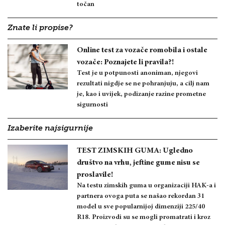
točan
Znate li propise?
Online test za vozače romobila i ostale
vozače: Poznajete li pravila?!
Test je u potpunosti anoniman, njegovi
rezultati nigdje se ne pohranjuju, a cilj nam
je, kao i uvijek, podizanje razine prometne
sigurnosti
Izaberite najsigurnije
TEST ZIMSKIH GUMA: Ugledno
društvo na vrhu, jeftine gume nisu se
proslavile!
Na testu zimskih guma u organizaciji HAK-a i
partnera ovoga puta se našao rekordan 31
model u sve popularnijoj dimenziji 225/40
R18. Proizvodi su se mogli promatrati i kroz