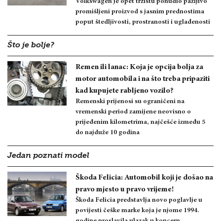
Volkswagen je opet tržištu ponudio pažljivo
promišljeni proizvod s jasnim prednostima
poput štedljivosti, prostranosti i uglađenosti
Što je bolje?
Remen ili lanac: Koja je opcija bolja za
motor automobila i na što treba pripaziti
kad kupujete rabljeno vozilo?
Remenski prijenosi su ograničeni na
vremenski period zamijene neovisno o
prijeđenim kilometrima, najčešće između 5
do najduže 10 godina
Jedan poznati model
Škoda Felicia: Automobil koji je došao na
pravo mjesto u pravo vrijeme!
Škoda Felicia predstavlja novo poglavlje u
povijesti češke marke koja je njome 1994.