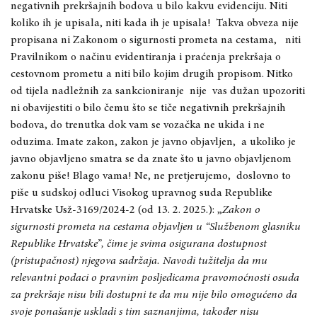
negativnih prekršajnih bodova u bilo kakvu evidenciju. Niti
koliko ih je upisala, niti kada ih je upisala! Takva obveza nije
propisana ni Zakonom o sigurnosti prometa na cestama, niti
Pravilnikom o načinu evidentiranja i praćenja prekršaja o
cestovnom prometu a niti bilo kojim drugih propisom. Nitko
od tijela nadležnih za sankcioniranje nije vas dužan upozoriti
ni obavijestiti o bilo čemu što se tiče negativnih prekršajnih
bodova, do trenutka dok vam se vozačka ne ukida i ne
oduzima. Imate zakon, zakon je javno objavljen, a ukoliko je
javno objavljeno smatra se da znate što u javno objavljenom
zakonu piše! Blago vama! Ne, ne pretjerujemo, doslovno to
piše u sudskoj odluci Visokog upravnog suda Republike
Hrvatske Usž-3169/2024-2 (od 13. 2. 2025.): „
Zakon o
sigurnosti prometa na cestama objavljen u “Službenom glasniku
Republike Hrvatske”, čime je svima osigurana dostupnost
(pristupačnost) njegova sadržaja. Navodi tužitelja da mu
relevantni podaci o pravnim posljedicama pravomoćnosti osuda
za prekršaje nisu bili dostupni te da mu nije bilo omogućeno da
svoje ponašanje uskladi s tim saznanjima, također nisu