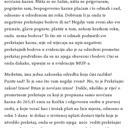
novčanu kaznu. Ništa se ne žalim, ništa ne prigovaram,
pogriješio sam, bespogovorno kaznu plaćam i to odmah i sad,
odnosno u određenom mi roku. Dobivam li ja onda te
negativne prekršajne bodove ili ne? Negdje vam zvoni ako sve
priznate, glavu pognete, platite u tom, nekom kratkom roku,
onda nema bodova? To što ste vi odmah podmirili sve
prekršajne kazne, nije od utjecaja na upis negativni
prekršajnih bodova u evidenciju ako je za određeni prometni
prekršaj predviđeno da su uz njega obavezni i bodovi. Oni se
onda dakako, upisuju se u evidenciju MUP-a.
Međutim, ima jedna zakonska odredba koja čini razliku!
Pazite sad! To je ono što vam negdje zvoni! No, to je Prekršajni
zakon! Iznos! Bitan je novčani iznos! Dakle, ukoliko je riječ o
prometnom prekršaju za koji je propisana samo novčana
kazna do 265,45 eura za fizičku i odgovornu osobu u pravnoj
osobi, a koju vozač kao i trošak plati na licu mjesta, odnosno u
roku 3 dana te dokaz o izvršenoj uplati dostavi tijelu koje je
utvrdilo prekršaj, onda se protiv njega neće voditi prekršajni