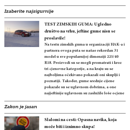
Izaberite najsigurnije
TEST ZIMSKIH GUMA: Ugledno
društvo na vrhu, jeftine gume nisu se
proslavile!
Na testu zimskih guma u organizaciji HAK-a i
partnera ovoga puta se našao rekordan 31
model u sve popularnijoj dimenziji 225/40
R18. Proizvodi su se mogli promatrati i kroz
tri cjenovne kategorije, a na kraju su se
najboljima očekivano pokazali oni skuplji i
poznatiji. Također, gume srednje cijene
pokazale su se uglavnom dobrima, a one
najjeftinije uglavnom su zaslužile loše ocjene
Zakon je jasan
Slalomi na cesti: Opasna navika, koja
može biti i iznimno skupa!