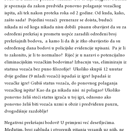
je spoznaja da zakon predviđa ponovno polaganje vozačkog
ispita, ali tek nakon proteka roka od 2 godine. Od kuda, kako,
zašto sada! Pojedini vozači preneraze se doista, budući
nikada ni od koga nikada nisu dobili pisanu obavijest da su za
određeni prekršaj u prometu uopće zaradili određeni broj
prekršajnih bodova, a kamo li da ih je itko obavijestio da su
određenog dana bodovi u policijske evidencije upisani. Pa je li
to zakonito, je li to normalno? Riječ je u naravi o potencijalno
eliminacijskim vozačkim bodovima! Izbacuju vas, eliminiraju iz
statusa vozača bez puno filozofije! Ukoliko skupiš 12 unutar
dvije godine (9 mladi vozači) ispadaš iz igre! Ispadaš iz
vozačke igre! Gubiš status vozača, do ponovnog polaganja
vozačkog ispita! Kao da ga nikada nisi ni polagao! Ukoliko
ponovno želiš steći status igrača u toj igri, odnosno ako
ponovno želiš biti vozača uzmi u obzir i predviđenu pauzu,
dvogodišnje razdoblje!
Negativni prekršajni bodovi! U primjeni već desetljećima.
Međutim, broj zabluda i otvorenih pitanja vezanih uz njih, ne