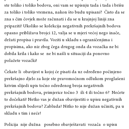
ste toliko i toliko bodova, oni vam se upisuju tada i tada i brišu
za toliko i toliko vremena, nakon što budu upisani? Čisto da se
zna s čim čovjek može računati i da se u krajnjoj liniji zna
pripaziti! Ukoliko se kolekcija negativnih prekršajnih bodova
opasno približava brojci 12, valja se u mjeri većoj nego inače,
držati propisa i pravila. Voziti u skladu s ograničenjima i
propisima, ako niz zbog čega drugog onda da vozačka ne bi
dobila krila i kako se ne bi našli u situaciji da ponovno
polažete vozački!
Čekate li obavijest u kojoj će pisati da uz određeno počinjeno
prekršajno djelo za koje ste pravomoćnom odlukom proglašeni
krivim slijedi upis točno određenog broja negativnih
prekršajnih bodova, primjerice točno 3 ili 4 ili točno 6? Nećete
to dočekati! Netko vas je dužan obavijestiti o upisu negativnih
prekršajnih bodova? Zabluda! Nitko to nije dužan učiniti, pa u
skladu s tim i neće!
Policija nije dužna posebno obavještavati vozača o upisu