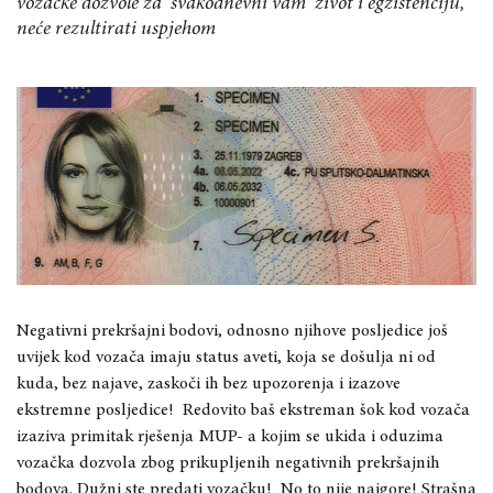
vozačke dozvole za svakodnevni vam život i egzistenciju,
neće rezultirati uspjehom
Negativni prekršajni bodovi, odnosno njihove posljedice još
uvijek kod vozača imaju status aveti, koja se došulja ni od
kuda, bez najave, zaskoči ih bez upozorenja i izazove
ekstremne posljedice! Redovito baš ekstreman šok kod vozača
izaziva primitak rješenja MUP- a kojim se ukida i oduzima
vozačka dozvola zbog prikupljenih negativnih prekršajnih
bodova. Dužni ste predati vozačku! No to nije najgore! Strašna