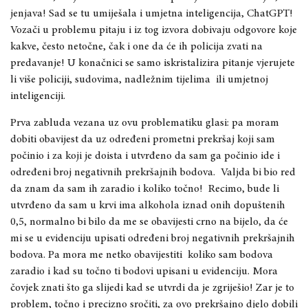
jenjava! Sad se tu umiješala i umjetna inteligencija, ChatGPT!
Vozači u problemu pitaju i iz tog izvora dobivaju odgovore koje
kakve, često netočne, čak i one da će ih policija zvati na
predavanje! U konačnici se samo iskristalizira pitanje vjerujete
li više policiji, sudovima, nadležnim tijelima ili umjetnoj
inteligenciji.
Prva zabluda vezana uz ovu problematiku glasi: pa moram
dobiti obavijest da uz određeni prometni prekršaj koji sam
počinio i za koji je doista i utvrđeno da sam ga počinio ide i
određeni broj negativnih prekršajnih bodova. Valjda bi bio red
da znam da sam ih zaradio i koliko točno! Recimo, bude li
utvrđeno da sam u krvi ima alkohola iznad onih dopuštenih
0,5, normalno bi bilo da me se obavijesti crno na bijelo, da će
mi se u evidenciju upisati određeni broj negativnih prekršajnih
bodova. Pa mora me netko obavijestiti koliko sam bodova
zaradio i kad su točno ti bodovi upisani u evidenciju. Mora
čovjek znati što ga slijedi kad se utvrdi da je zgriješio! Zar je to
problem, točno i precizno sročiti, za ovo prekršajno djelo dobili