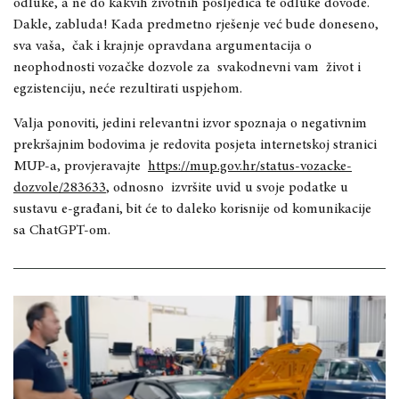
odluke, a ne do kakvih životnih posljedica te odluke dovode.
Dakle, zabluda! Kada predmetno rješenje već bude doneseno,
sva vaša, čak i krajnje opravdana argumentacija o
neophodnosti vozačke dozvole za svakodnevni vam život i
egzistenciju, neće rezultirati uspjehom.
Valja ponoviti, jedini relevantni izvor spoznaja o negativnim
prekršajnim bodovima je redovita posjeta internetskoj stranici
MUP-a, provjeravajte
https://mup.gov.hr/status-vozacke-
dozvole/283633
, odnosno izvršite uvid u svoje podatke u
sustavu e-građani, bit će to daleko korisnije od komunikacije
sa ChatGPT-om.