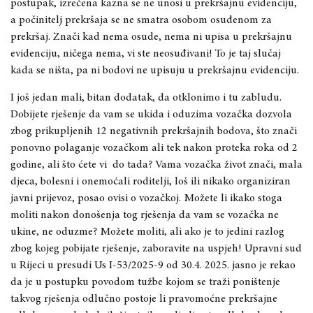
postupak, izrečena kazna se ne unosi u prekršajnu evidenciju,
a počinitelj prekršaja se ne smatra osobom osuđenom za
prekršaj. Znači kad nema osude, nema ni upisa u prekršajnu
evidenciju, ničega nema, vi ste neosuđivani! To je taj slučaj
kada se ništa, pa ni bodovi ne upisuju u prekršajnu evidenciju.
I još jedan mali, bitan dodatak, da otklonimo i tu zabludu.
Dobijete rješenje da vam se ukida i oduzima vozačka dozvola
zbog prikupljenih 12 negativnih prekršajnih bodova, što znači
ponovno polaganje vozačkom ali tek nakon proteka roka od 2
godine, ali što ćete vi do tada? Vama vozačka život znači, mala
djeca, bolesni i onemoćali roditelji, loš ili nikako organiziran
javni prijevoz, posao ovisi o vozačkoj. Možete li ikako stoga
moliti nakon donošenja tog rješenja da vam se vozačka ne
ukine, ne oduzme? Možete moliti, ali ako je to jedini razlog
zbog kojeg pobijate rješenje, zaboravite na uspjeh! Upravni sud
u Rijeci u presudi Us I-53/2025-9 od 30.4. 2025. jasno je rekao
da je u postupku povodom tužbe kojom se traži poništenje
takvog rješenja odlučno postoje li pravomoćne prekršajne