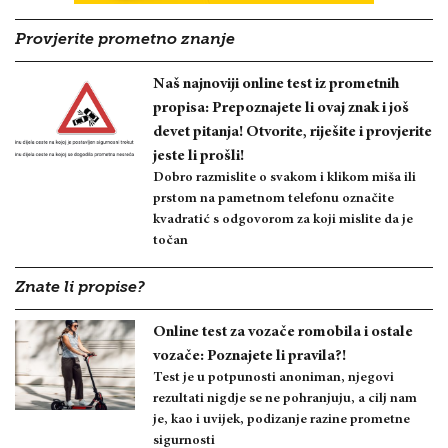
Provjerite prometno znanje
Naš najnoviji online test iz prometnih
propisa: Prepoznajete li ovaj znak i još
devet pitanja! Otvorite, riješite i provjerite
jeste li prošli!
Dobro razmislite o svakom i klikom miša ili
prstom na pametnom telefonu označite
kvadratić s odgovorom za koji mislite da je
točan
Znate li propise?
Online test za vozače romobila i ostale
vozače: Poznajete li pravila?!
Test je u potpunosti anoniman, njegovi
rezultati nigdje se ne pohranjuju, a cilj nam
je, kao i uvijek, podizanje razine prometne
sigurnosti