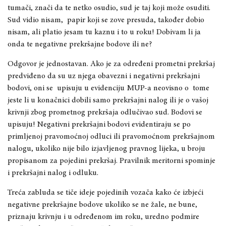
tumači, znači da te netko osudio, sud je taj koji može osuditi.
Sud vidio nisam, papir koji se zove presuda, također dobio
nisam, ali platio jesam tu kaznu i to u roku! Dobivam li ja
onda te negativne prekršajne bodove ili ne?
Odgovor je jednostavan. Ako je za određeni prometni prekršaj
predviđeno da su uz njega obavezni i negativni prekršajni
bodovi, oni se upisuju u evidenciju MUP-a neovisno o tome
jeste li u konačnici dobili samo prekršajni nalog ili je o vašoj
krivnji zbog prometnog prekršaja odlučivao sud. Bodovi se
upisuju! Negativni prekršajni bodovi evidentiraju se po
primljenoj pravomoćnoj odluci ili pravomoćnom prekršajnom
nalogu, ukoliko nije bilo izjavljenog pravnog lijeka, u broju
propisanom za pojedini prekršaj. Pravilnik meritorni spominje
i prekršajni nalog i odluku.
Treća zabluda se tiče ideje pojedinih vozača kako će izbjeći
negativne prekršajne bodove ukoliko se ne žale, ne bune,
priznaju krivnju i u određenom im roku, uredno podmire