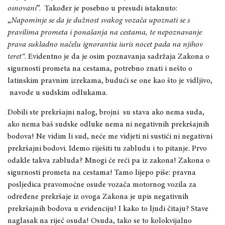
osnovani
“. Također je posebno u presudi istaknuto:
„
Napominje se da je dužnost svakog vozača upoznati se s
pravilima prometa i ponašanja na cestama, te nepoznavanje
prava sukladno načelu ignorantia iuris nocet pada na njihov
teret“
. Evidentno je da je osim poznavanja sadržaja Zakona o
sigurnosti prometa na cestama, potrebno znati i nešto o
latinskim pravnim izrekama, budući se one kao što je vidljivo,
navode u sudskim odlukama.
Dobili ste prekršajni nalog, brojni su stava ako nema suda,
ako nema baš sudske odluke nema ni negativnih prekršajnih
bodova! Ne vidim li sud, neće me vidjeti ni sustići ni negativni
prekršajni bodovi. Idemo riješiti tu zabludu i to pitanje. Prvo
odakle takva zabluda? Mnogi će reći pa iz zakona! Zakona o
sigurnosti prometa na cestama! Tamo lijepo piše: pravna
posljedica pravomoćne osude vozača motornog vozila za
određene prekršaje iz ovoga Zakona je upis negativnih
prekršajnih bodova u evidenciju! I kako to ljudi čitaju? Stave
naglasak na riječ osuda! Osuda, tako se to kolokvijalno