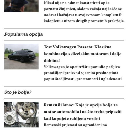
Nikad nije na odmet konstatirati opće
poznatu činjenicu, slalom vožnja najčešće se
uočava i kažnjava u svojevrsnom kompletu ili
kolopletu s nizom drugih prometnih prekršaja
Popularna opcija
Test Volkswagen Passata: Klasična
kombinacija s dizelskim motorom i dalje
dobitna!
Volkswagen je opet tržištu ponudio pažljivo
promišljeni proizvod s jasnim prednostima
poput štedljivosti, prostranosti i uglađenosti
Što je bolje?
Remen ili lanac: Koja je opcija bolja za
motor automobila i na što treba pripaziti
kad kupujete rabljeno vozilo?
Remenski prijenosi su ograničeni na