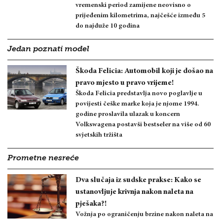
vremenski period zamijene neovisno o
prijeđenim kilometrima, najčešće između 5
do najduže 10 godina
Jedan poznati model
Škoda Felicia: Automobil koji je došao na
pravo mjesto u pravo vrijeme!
Škoda Felicia predstavlja novo poglavlje u
povijesti češke marke koja je njome 1994.
godine proslavila ulazak u koncern
Volkswagena postavši bestseler na više od 60
svjetskih tržišta
Prometne nesreće
Dva slučaja iz sudske prakse: Kako se
ustanovljuje krivnja nakon naleta na
pješaka?!
Vožnja po ograničenju brzine nakon naleta na