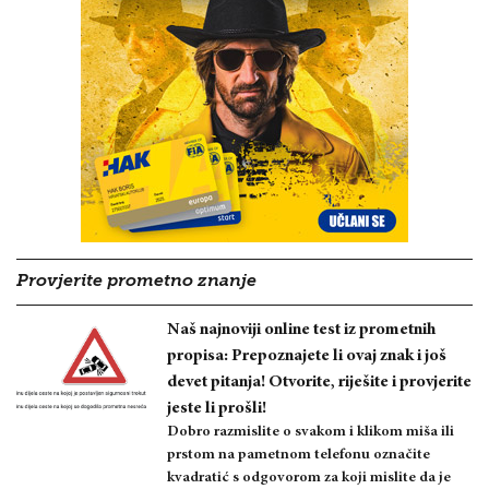
Provjerite prometno znanje
Naš najnoviji online test iz prometnih
propisa: Prepoznajete li ovaj znak i još
devet pitanja! Otvorite, riješite i provjerite
jeste li prošli!
Dobro razmislite o svakom i klikom miša ili
prstom na pametnom telefonu označite
kvadratić s odgovorom za koji mislite da je