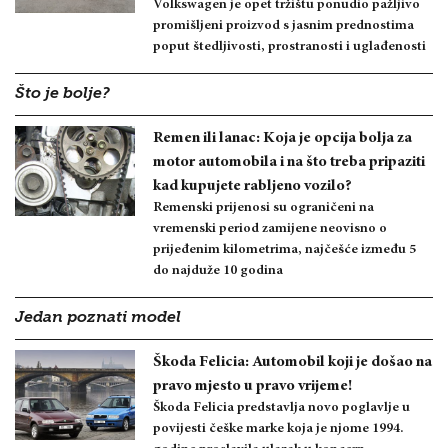
Volkswagen je opet tržištu ponudio pažljivo
promišljeni proizvod s jasnim prednostima
poput štedljivosti, prostranosti i uglađenosti
Što je bolje?
Remen ili lanac: Koja je opcija bolja za
motor automobila i na što treba pripaziti
kad kupujete rabljeno vozilo?
Remenski prijenosi su ograničeni na
vremenski period zamijene neovisno o
prijeđenim kilometrima, najčešće između 5
do najduže 10 godina
Jedan poznati model
Škoda Felicia: Automobil koji je došao na
pravo mjesto u pravo vrijeme!
Škoda Felicia predstavlja novo poglavlje u
povijesti češke marke koja je njome 1994.