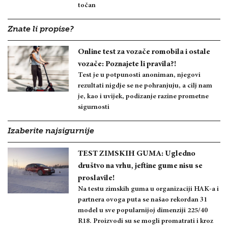
točan
Znate li propise?
Online test za vozače romobila i ostale
vozače: Poznajete li pravila?!
Test je u potpunosti anoniman, njegovi
rezultati nigdje se ne pohranjuju, a cilj nam
je, kao i uvijek, podizanje razine prometne
sigurnosti
Izaberite najsigurnije
TEST ZIMSKIH GUMA: Ugledno
društvo na vrhu, jeftine gume nisu se
proslavile!
Na testu zimskih guma u organizaciji HAK-a i
partnera ovoga puta se našao rekordan 31
model u sve popularnijoj dimenziji 225/40
R18. Proizvodi su se mogli promatrati i kroz