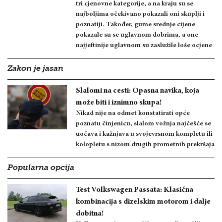
tri cjenovne kategorije, a na kraju su se
najboljima očekivano pokazali oni skuplji i
poznatiji. Također, gume srednje cijene
pokazale su se uglavnom dobrima, a one
najjeftinije uglavnom su zaslužile loše ocjene
Zakon je jasan
Slalomi na cesti: Opasna navika, koja
može biti i iznimno skupa!
Nikad nije na odmet konstatirati opće
poznatu činjenicu, slalom vožnja najčešće se
uočava i kažnjava u svojevrsnom kompletu ili
kolopletu s nizom drugih prometnih prekršaja
Popularna opcija
Test Volkswagen Passata: Klasična
kombinacija s dizelskim motorom i dalje
dobitna!