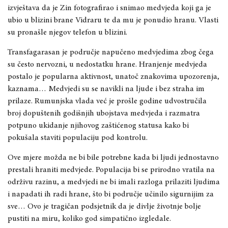
izvještava da je Zin fotografirao i snimao medvjeda koji ga je
ubio u blizini brane Vidraru te da mu je ponudio hranu. Vlasti
su pronašle njegov telefon u blizini.
Transfagarasan je područje napučeno medvjedima zbog čega
su često nervozni, u nedostatku hrane. Hranjenje medvjeda
postalo je popularna aktivnost, unatoč znakovima upozorenja,
kaznama… Medvjedi su se navikli na ljude i bez straha im
prilaze. Rumunjska vlada već je prošle godine udvostručila
broj dopuštenih godišnjih ubojstava medvjeda i razmatra
potpuno ukidanje njihovog zaštićenog statusa kako bi
pokušala staviti populaciju pod kontrolu.
Ove mjere možda ne bi bile potrebne kada bi ljudi jednostavno
prestali hraniti medvjede. Populacija bi se prirodno vratila na
održivu razinu, a medvjedi ne bi imali razloga prilaziti ljudima
i napadati ih radi hrane, što bi područje učinilo sigurnijim za
sve… Ovo je tragičan podsjetnik da je divlje životnje bolje
pustiti na miru, koliko god simpatično izgledale.