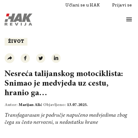
Učlani se u HAK
Prijavi se
Život
Razgovori
ŽIVOT
Nesreća talijanskog motociklista:
Snimao je medvjeda uz cestu,
hranio ga…
Autor:
Marijan Alić
Objavljeno:
13.07.2025.
Transfagarasan je područje napučeno medvjedima zbog
čega su često nervozni, u nedostatku hrane