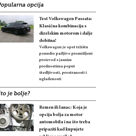
Popularna opcija
Test Volkswagen Passata:
Klasična kombinacija s
dizelskim motorom i dalje
dobitna!
Volkswagen je opet tržištu
ponudio pažljivo promišljeni
proizvod s jasnim
prednostima poput
štedljivosti, prostranosti i
uglađenosti
to je bolje?
Remen ili lanac: Koja je
opcija bolja za motor
automobila i na što treba
pripaziti kad kupujete