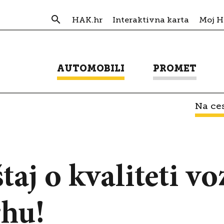
HAK.hr
Interaktivna karta
Moj 
AUTOMOBILI
PROMET
Na ces
štaj o kvaliteti vo
rhu!