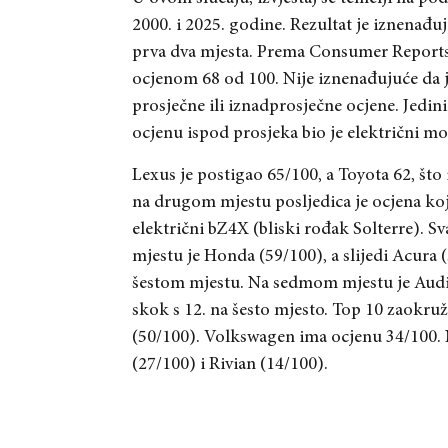
2000. i 2025. godine. Rezultat je iznenađuj
prva dva mjesta. Prema Consumer Reportsu
ocjenom 68 od 100. Nije iznenađujuće da j
prosječne ili iznadprosječne ocjene. Jedini
ocjenu ispod prosjeka bio je električni m
Lexus je postigao 65/100, a Toyota 62, što
na drugom mjestu posljedica je ocjena koj
električni bZ4X (bliski rođak Solterre). Sv
mjestu je Honda (59/100), a slijedi Acura
šestom mjestu. Na sedmom mjestu je Audi s
skok s 12. na šesto mjesto. Top 10 zaokr
(50/100). Volkswagen ima ocjenu 34/100. N
(27/100) i Rivian (14/100).