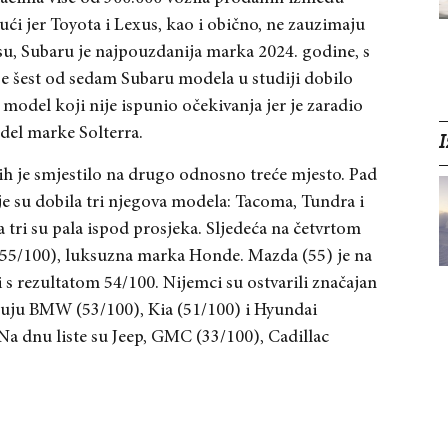
ući jer Toyota i Lexus, kao i obično, ne zauzimaju
, Subaru je najpouzdanija marka 2024. godine, s
e šest od sedam Subaru modela u studiji dobilo
 model koji nije ispunio očekivanja jer je zaradio
odel marke Solterra.
I
 ih je smjestilo na drugo odnosno treće mjesto. Pad
e su dobila tri njegova modela: Tacoma, Tundra i
a tri su pala ispod prosjeka. Sljedeća na četvrtom
 (55/100), luksuzna marka Honde. Mazda (55) je na
 rezultatom 54/100. Nijemci su ostvarili značajan
užuju BMW (53/100), Kia (51/100) i Hyundai
a dnu liste su Jeep, GMC (33/100), Cadillac