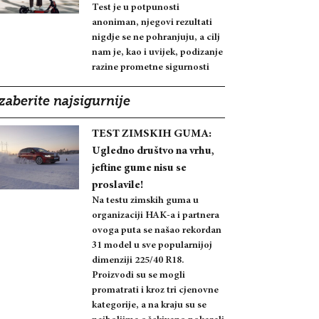
Test je u potpunosti
anoniman, njegovi rezultati
nigdje se ne pohranjuju, a cilj
nam je, kao i uvijek, podizanje
razine prometne sigurnosti
zaberite najsigurnije
TEST ZIMSKIH GUMA:
Ugledno društvo na vrhu,
jeftine gume nisu se
proslavile!
Na testu zimskih guma u
organizaciji HAK-a i partnera
ovoga puta se našao rekordan
31 model u sve popularnijoj
dimenziji 225/40 R18.
Proizvodi su se mogli
promatrati i kroz tri cjenovne
kategorije, a na kraju su se