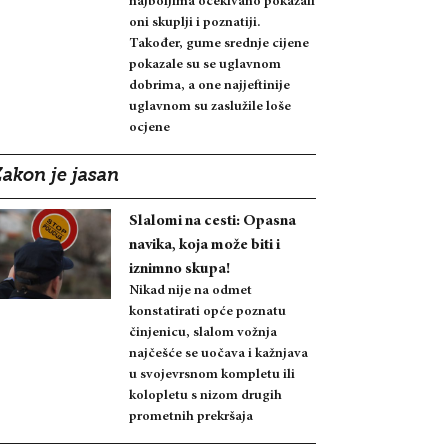
najboljima očekivano pokazali
oni skuplji i poznatiji.
Također, gume srednje cijene
pokazale su se uglavnom
dobrima, a one najjeftinije
uglavnom su zaslužile loše
ocjene
Zakon je jasan
Slalomi na cesti: Opasna
navika, koja može biti i
iznimno skupa!
Nikad nije na odmet
konstatirati opće poznatu
činjenicu, slalom vožnja
najčešće se uočava i kažnjava
u svojevrsnom kompletu ili
kolopletu s nizom drugih
prometnih prekršaja