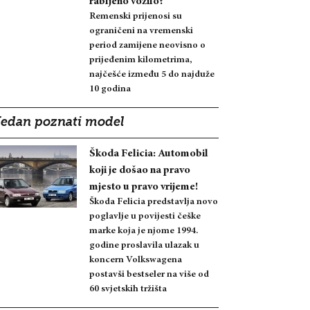
rabljeno vozilo?
Remenski prijenosi su
ograničeni na vremenski
period zamijene neovisno o
prijeđenim kilometrima,
najčešće između 5 do najduže
10 godina
Jedan poznati model
Škoda Felicia: Automobil
koji je došao na pravo
mjesto u pravo vrijeme!
Škoda Felicia predstavlja novo
poglavlje u povijesti češke
marke koja je njome 1994.
godine proslavila ulazak u
koncern Volkswagena
postavši bestseler na više od
60 svjetskih tržišta