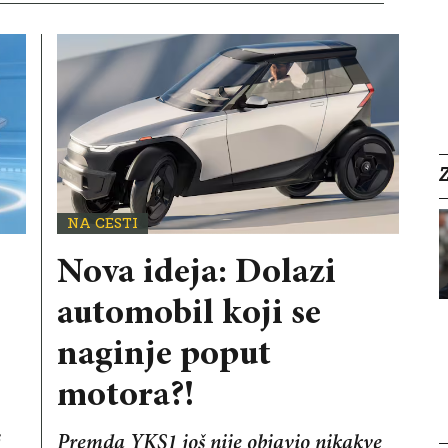
NA CESTI
Nova ideja: Dolazi
automobil koji se
naginje poput
motora?!
j
Premda YKS1 još nije objavio nikakve