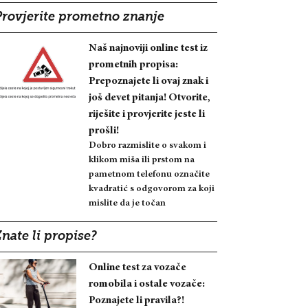
Provjerite prometno znanje
Naš najnoviji online test iz
prometnih propisa:
Prepoznajete li ovaj znak i
još devet pitanja! Otvorite,
riješite i provjerite jeste li
prošli!
Dobro razmislite o svakom i
klikom miša ili prstom na
pametnom telefonu označite
kvadratić s odgovorom za koji
mislite da je točan
nate li propise?
Online test za vozače
romobila i ostale vozače:
Poznajete li pravila?!