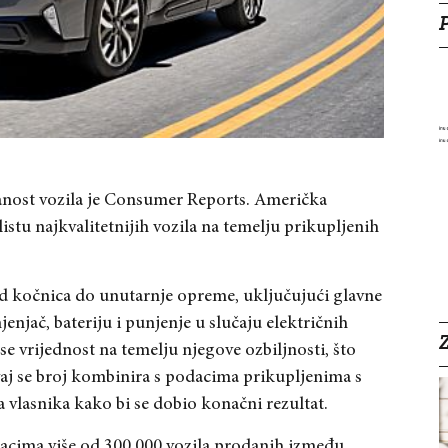
danost vozila je Consumer Reports. Američka
listu najkvalitetnijih vozila na temelju prikupljenih
d kočnica do unutarnje opreme, uključujući glavne
njač, bateriju i punjenje u slučaju električnih
Z
 vrijednost na temelju njegove ozbiljnosti, što
aj se broj kombinira s podacima prikupljenima s
vlasnika kako bi se dobio konačni rezultat.
odacima više od 300.000 vozila prodanih između