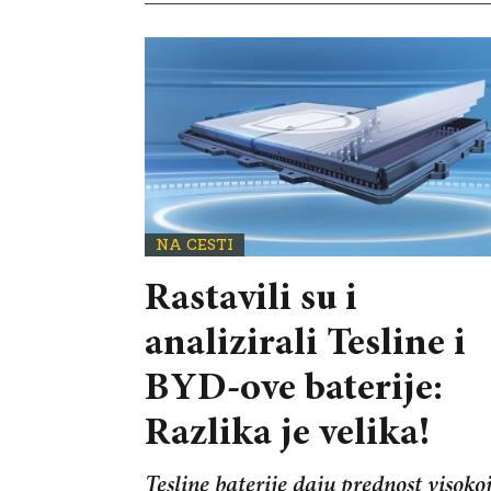
NA CESTI
Rastavili su i
analizirali Tesline i
BYD-ove baterije:
Razlika je velika!
Tesline baterije daju prednost visoko