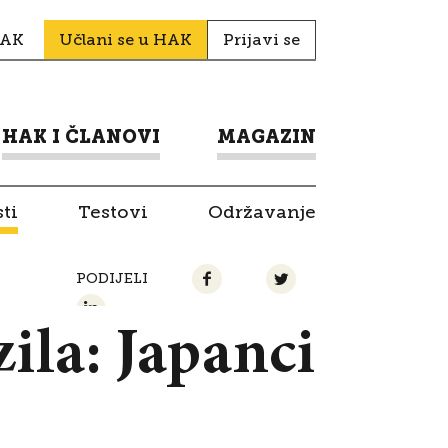
HAK
Učlani se u HAK
Prijavi se
HAK I ČLANOVI
MAGAZIN
ti
Testovi
Održavanje
PODIJELI
zila: Japanci