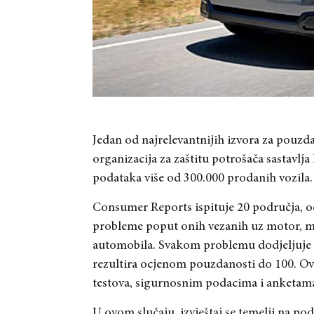
Jedan od najrelevantnijih izvora za pouz
organizacija za zaštitu potrošača sastavlja 
podataka više od 300.000 prodanih vozila.
Consumer Reports ispituje 20 područja, o
probleme poput onih vezanih uz motor, mje
automobila. Svakom problemu dodjeljuje se
rezultira ocjenom pouzdanosti do 100. Ov
testova, sigurnosnim podacima i anketama 
U ovom slučaju, izvještaj se temelji na p