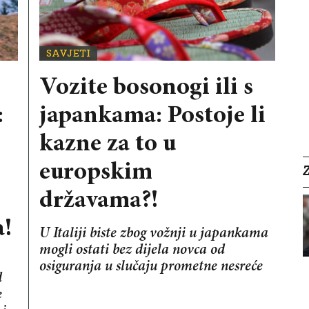
SAVJETI
Vozite bosonogi ili s
:
japankama: Postoje li
kazne za to u
europskim
državama?!
!
U Italiji biste zbog vožnji u japankama
mogli ostati bez dijela novca od
osiguranja u slučaju prometne nesreće
d
e