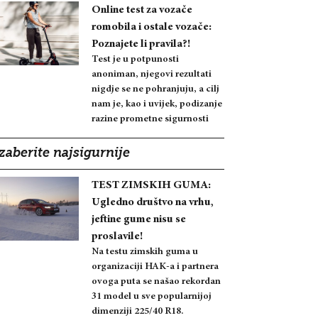
Online test za vozače
romobila i ostale vozače:
Poznajete li pravila?!
Test je u potpunosti
anoniman, njegovi rezultati
nigdje se ne pohranjuju, a cilj
nam je, kao i uvijek, podizanje
razine prometne sigurnosti
zaberite najsigurnije
TEST ZIMSKIH GUMA:
Ugledno društvo na vrhu,
jeftine gume nisu se
proslavile!
Na testu zimskih guma u
organizaciji HAK-a i partnera
ovoga puta se našao rekordan
31 model u sve popularnijoj
dimenziji 225/40 R18.