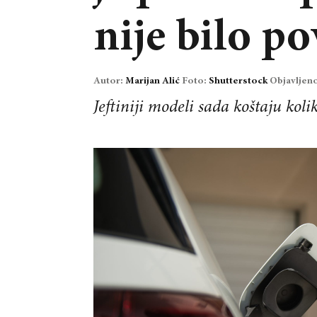
nije bilo p
Autor:
Marijan Alić
Foto:
Shutterstock
Objavljen
Jeftiniji modeli sada koštaju koli