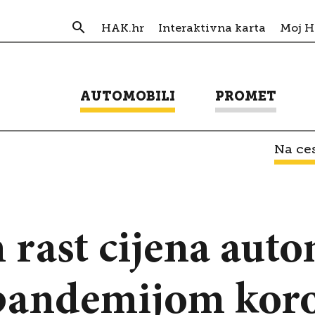
HAK.hr
Interaktivna karta
Moj 
AUTOMOBILI
PROMET
Na ces
rast cijena auto
 pandemijom koro