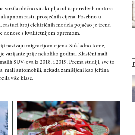
čna vozila obično su skuplja od usporedivih motora
 ukupnom rastu prosječnih cijena. Posebno u
rastući broj električnih modela pojačao je trend
ište donose s kvalitetnijom opremom.
riji nazivaju migracijom cijena. Sukladno tome,
lje varijante prije nekoliko godina. Klasični mali
malih SUV-ova iz 2018. i 2019. Prema studiji, sve to
I
ja: mali automobili, nekada zamišljeni kao jeftina
zila više klase.