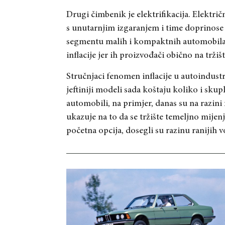
Drugi čimbenik je elektrifikacija. Elektri
s unutarnjim izgaranjem i time doprinose
segmentu malih i kompaktnih automobila, 
inflacije jer ih proizvođači obično na trž
Stručnjaci fenomen inflacije u autoindust
jeftiniji modeli sada koštaju koliko i skup
automobili, na primjer, danas su na razini 
ukazuje na to da se tržište temeljno mijen
početna opcija, dosegli su razinu ranijih vo