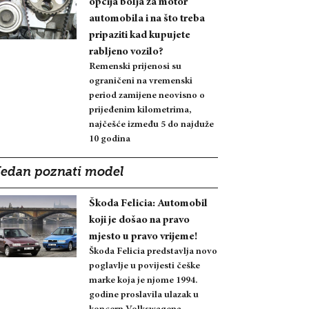
opcija bolja za motor
automobila i na što treba
pripaziti kad kupujete
rabljeno vozilo?
Remenski prijenosi su
ograničeni na vremenski
period zamijene neovisno o
prijeđenim kilometrima,
najčešće između 5 do najduže
10 godina
Jedan poznati model
Škoda Felicia: Automobil
koji je došao na pravo
mjesto u pravo vrijeme!
Škoda Felicia predstavlja novo
poglavlje u povijesti češke
marke koja je njome 1994.
godine proslavila ulazak u