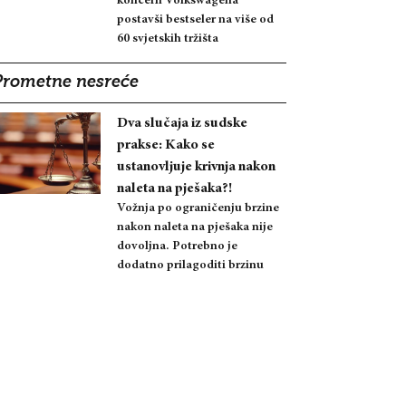
koncern Volkswagena
postavši bestseler na više od
60 svjetskih tržišta
Prometne nesreće
Dva slučaja iz sudske
prakse: Kako se
ustanovljuje krivnja nakon
naleta na pješaka?!
Vožnja po ograničenju brzine
nakon naleta na pješaka nije
dovoljna. Potrebno je
dodatno prilagoditi brzinu