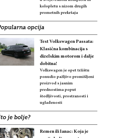
kolopletu s nizom drugih
prometnih prekršaja
Popularna opcija
Test Volkswagen Passata:
Klasična kombinacija s
dizelskim motorom i dalje
dobitna!
Volkswagen je opet tržištu
ponudio pažljivo promišljeni
proizvod s jasnim
prednostima poput
štedljivosti, prostranosti i
uglađenosti
to je bolje?
Remen ili lanac: Koja je