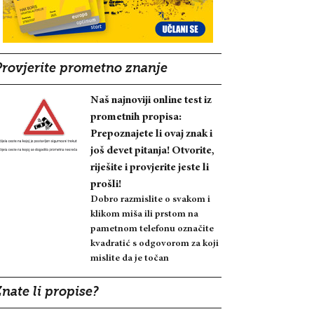
Provjerite prometno znanje
Naš najnoviji online test iz
prometnih propisa:
Prepoznajete li ovaj znak i
još devet pitanja! Otvorite,
riješite i provjerite jeste li
prošli!
Dobro razmislite o svakom i
klikom miša ili prstom na
pametnom telefonu označite
kvadratić s odgovorom za koji
mislite da je točan
nate li propise?