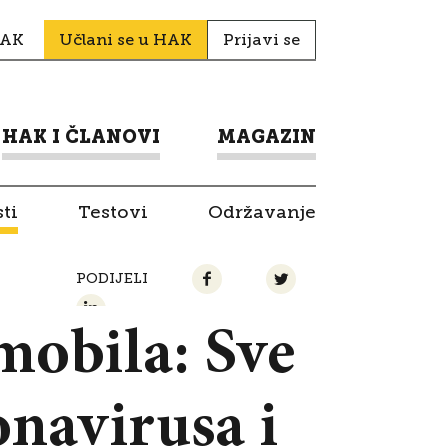
HAK
Učlani se u HAK
Prijavi se
HAK I ČLANOVI
MAGAZIN
ti
Testovi
Održavanje
PODIJELI
mobila: Sve
navirusa i