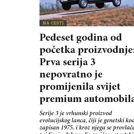
NA CESTI
Pedeset godina od
početka proizvodnje
Prva serija 3
nepovratno je
promijenila svijet
premium automobila
Serije 3 je vrhunski proizvod
evolucijskog lanca, čiji je genetski ko
zapisan 1975. i kroz njega se provlač