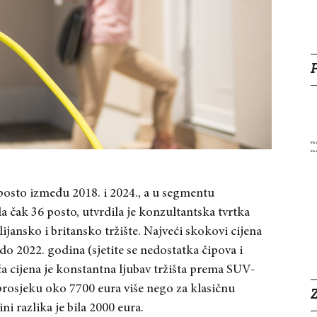
posto između 2018. i 2024., a u segmentu
a čak 36 posto, utvrdila je konzultantska tvrtka
ijansko i britansko tržište. Najveći skokovi cijena
o 2022. godina (sjetite se nedostatka čipova i
 cijena je konstantna ljubav tržišta prema SUV-
prosjeku oko 7700 eura više nego za klasičnu
Z
i razlika je bila 2000 eura.