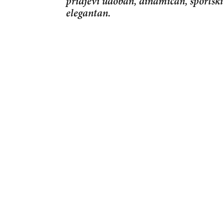
pridjevi udoban, dinamičan, sportski
elegantan.