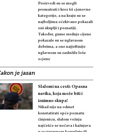
Proizvodi su se mogli
promatrati i kroz tri cjenovne
kategorije, a na kraju su se
najboljima očekivano pokazali
oni skuplji i poznatiji.
Također, gume srednje cijene
pokazale su se uglavnom
dobrima, a one najjeftinije
uglavnom su zaslužile loše
ocjene
Zakon je jasan
Slalomi na cesti: Opasna
navika, koja može biti i
iznimno skupa!
Nikad nije na odmet
konstatirati opće poznatu
činjenicu, slalom vožnja
najčešće se uočava i kažnjava
u svojevrsnom kompletu ili