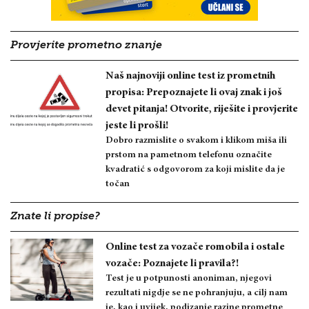
Provjerite prometno znanje
Naš najnoviji online test iz prometnih
propisa: Prepoznajete li ovaj znak i još
devet pitanja! Otvorite, riješite i provjerite
jeste li prošli!
Dobro razmislite o svakom i klikom miša ili
prstom na pametnom telefonu označite
kvadratić s odgovorom za koji mislite da je
točan
Znate li propise?
Online test za vozače romobila i ostale
vozače: Poznajete li pravila?!
Test je u potpunosti anoniman, njegovi
rezultati nigdje se ne pohranjuju, a cilj nam
je, kao i uvijek, podizanje razine prometne