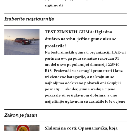
sigurnosti
Izaberite najsigurnije
TEST ZIMSKIH GUMA: Ugledno
društvo na vrhu, jeftine gume nisu se
proslavile!
Na testu zimskih guma u organizaciji HAK-a i
partnera ovoga puta se našao rekordan 31
model u sve popularnijoj dimenziji 225/40
R18. Proizvodi su se mogli promatrati i kroz
tri cjenovne kategorije, a na kraju su se
najboljima očekivano pokazali oni skuplji i
poznatiji. Također, gume srednje cijene
pokazale su se uglavnom dobrima, a one
najjeftinije uglavnom su zaslužile loše ocjene
Zakon je jasan
Slalomi na cesti: Opasna navika, koja