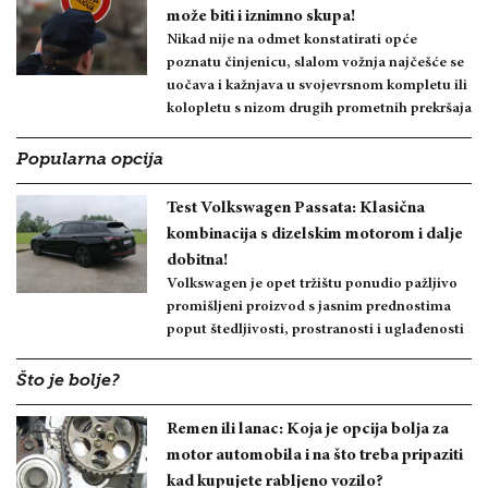
može biti i iznimno skupa!
Nikad nije na odmet konstatirati opće
poznatu činjenicu, slalom vožnja najčešće se
uočava i kažnjava u svojevrsnom kompletu ili
kolopletu s nizom drugih prometnih prekršaja
Popularna opcija
Test Volkswagen Passata: Klasična
kombinacija s dizelskim motorom i dalje
dobitna!
Volkswagen je opet tržištu ponudio pažljivo
promišljeni proizvod s jasnim prednostima
poput štedljivosti, prostranosti i uglađenosti
Što je bolje?
Remen ili lanac: Koja je opcija bolja za
motor automobila i na što treba pripaziti
kad kupujete rabljeno vozilo?