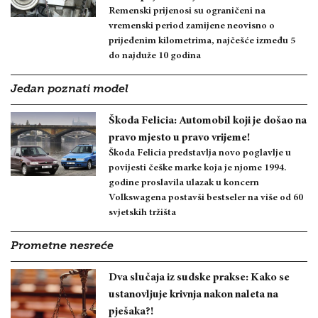
Remenski prijenosi su ograničeni na
vremenski period zamijene neovisno o
prijeđenim kilometrima, najčešće između 5
do najduže 10 godina
Jedan poznati model
Škoda Felicia: Automobil koji je došao na
pravo mjesto u pravo vrijeme!
Škoda Felicia predstavlja novo poglavlje u
povijesti češke marke koja je njome 1994.
godine proslavila ulazak u koncern
Volkswagena postavši bestseler na više od 60
svjetskih tržišta
Prometne nesreće
Dva slučaja iz sudske prakse: Kako se
ustanovljuje krivnja nakon naleta na
pješaka?!