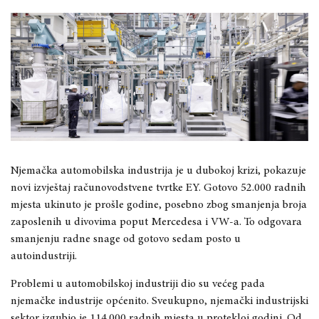
Njemačka automobilska industrija je u dubokoj krizi, pokazuje
novi izvještaj računovodstvene tvrtke EY. Gotovo 52.000 radnih
mjesta ukinuto je prošle godine, posebno zbog smanjenja broja
zaposlenih u divovima poput Mercedesa i VW-a. To odgovara
smanjenju radne snage od gotovo sedam posto u
autoindustriji.
Problemi u automobilskoj industriji dio su većeg pada
njemačke industrije općenito. Sveukupno, njemački industrijski
sektor izgubio je 114.000 radnih mjesta u protekloj godini. Od