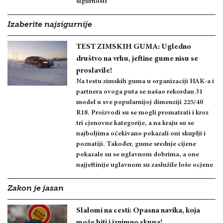
sigurnosti
Izaberite najsigurnije
TEST ZIMSKIH GUMA: Ugledno
društvo na vrhu, jeftine gume nisu se
proslavile!
Na testu zimskih guma u organizaciji HAK-a i
partnera ovoga puta se našao rekordan 31
model u sve popularnijoj dimenziji 225/40
R18. Proizvodi su se mogli promatrati i kroz
tri cjenovne kategorije, a na kraju su se
najboljima očekivano pokazali oni skuplji i
poznatiji. Također, gume srednje cijene
pokazale su se uglavnom dobrima, a one
najjeftinije uglavnom su zaslužile loše ocjene
Zakon je jasan
Slalomi na cesti: Opasna navika, koja
može biti i iznimno skupa!