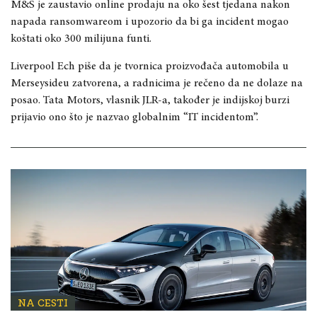
M&S je zaustavio online prodaju na oko šest tjedana nakon
napada ransomwareom i upozorio da bi ga incident mogao
koštati oko 300 milijuna funti.
Liverpool Ech piše da je tvornica proizvođača automobila u
Merseysideu zatvorena, a radnicima je rečeno da ne dolaze na
posao. Tata Motors, vlasnik JLR-a, također je indijskoj burzi
prijavio ono što je nazvao globalnim “IT incidentom”.
NA CESTI