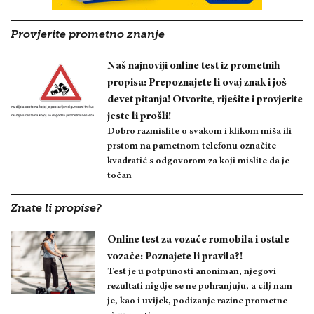
Provjerite prometno znanje
Naš najnoviji online test iz prometnih
propisa: Prepoznajete li ovaj znak i još
devet pitanja! Otvorite, riješite i provjerite
jeste li prošli!
Dobro razmislite o svakom i klikom miša ili
prstom na pametnom telefonu označite
kvadratić s odgovorom za koji mislite da je
točan
Znate li propise?
Online test za vozače romobila i ostale
vozače: Poznajete li pravila?!
Test je u potpunosti anoniman, njegovi
rezultati nigdje se ne pohranjuju, a cilj nam
je, kao i uvijek, podizanje razine prometne