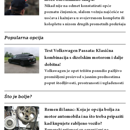
Nikad nije na odmet konstatirati opće
poznatu činjenicu, slalom vožnja najčešće se
uočava i kažnjava u svojevrsnom kompletu ili
kolopletu s nizom drugih prometnih prekršaja
Popularna opcija
Test Volkswagen Passata: Klasična
kombinacija s dizelskim motorom i dalje
dobitna!
Volkswagen je opet tržištu ponudio pažljivo
promišljeni proizvod s jasnim prednostima
poput štedljivosti, prostranosti i uglađenosti
Što je bolje?
Remen ili lanac: Koja je opcija bolja za
motor automobila i na što treba pripaziti
kad kupujete rabljeno vozilo?
Remenski prijenosi su ograničeni na