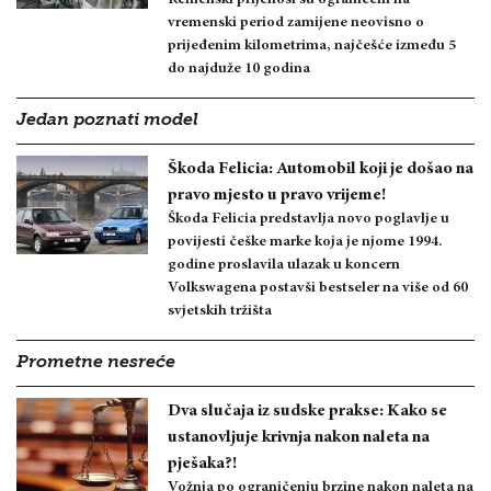
vremenski period zamijene neovisno o
prijeđenim kilometrima, najčešće između 5
do najduže 10 godina
Jedan poznati model
Škoda Felicia: Automobil koji je došao na
pravo mjesto u pravo vrijeme!
Škoda Felicia predstavlja novo poglavlje u
povijesti češke marke koja je njome 1994.
godine proslavila ulazak u koncern
Volkswagena postavši bestseler na više od 60
svjetskih tržišta
Prometne nesreće
Dva slučaja iz sudske prakse: Kako se
ustanovljuje krivnja nakon naleta na
pješaka?!
Vožnja po ograničenju brzine nakon naleta na