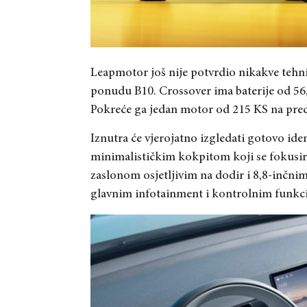
Leapmotor još nije potvrdio nikakve tehničk
ponudu B10. Crossover ima baterije od 56
Pokreće ga jedan motor od 215 KS na pred
Iznutra će vjerojatno izgledati gotovo iden
minimalističkim kokpitom koji se fokusira
zaslonom osjetljivim na dodir i 8,8-inčni
glavnim infotainment i kontrolnim funkc