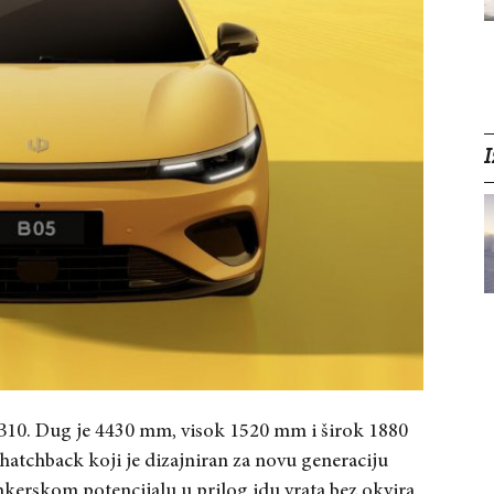
I
ja B10. Dug je 4430 mm, visok 1520 mm i širok 1880
atchback koji je dizajniran za novu generaciju
nkerskom potencijalu u prilog idu vrata bez okvira