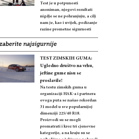
Test je u potpunosti
anoniman, njegovi rezultati
nigdje se ne pohranjuju, a cilj
nam je, kao i uvijek, podizanje
razine prometne sigurnosti
zaberite najsigurnije
TEST ZIMSKIH GUMA:
Ugledno društvo na vrhu,
jeftine gume nisu se
proslavile!
Na testu zimskih guma u
organizaciji HAK-a i partnera
ovoga puta se našao rekordan
31 model u sve popularnijoj
dimenziji 225/40 R18.
Proizvodi su se mogli
promatrati i kroz tri cjenovne
kategorije, a na kraju su se