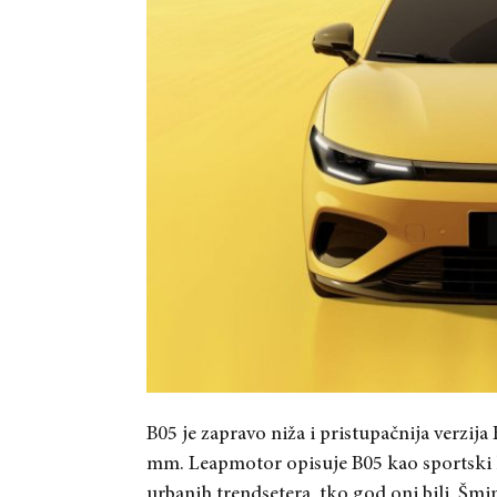
B05 je zapravo niža i pristupačnija verzi
mm. Leapmotor opisuje B05 kao sportski h
urbanih trendsetera, tko god oni bili. Šmi