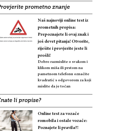
Provjerite prometno znanje
Naš najnoviji online test iz
prometnih propisa:
Prepoznajete li ovaj znak i
još devet pitanja! Otvorite,
riješite i provjerite jeste li
prošli!
Dobro razmislite o svakom i
klikom miša ili prstom na
pametnom telefonu označite
kvadratić s odgovorom za koji
mislite da je točan
nate li propise?
Online test za vozače
romobila i ostale vozače:
Poznajete li pravila?!