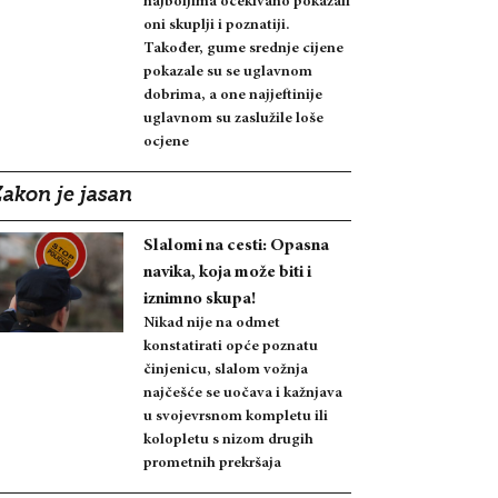
najboljima očekivano pokazali
oni skuplji i poznatiji.
Također, gume srednje cijene
pokazale su se uglavnom
dobrima, a one najjeftinije
uglavnom su zaslužile loše
ocjene
Zakon je jasan
Slalomi na cesti: Opasna
navika, koja može biti i
iznimno skupa!
Nikad nije na odmet
konstatirati opće poznatu
činjenicu, slalom vožnja
najčešće se uočava i kažnjava
u svojevrsnom kompletu ili
kolopletu s nizom drugih
prometnih prekršaja