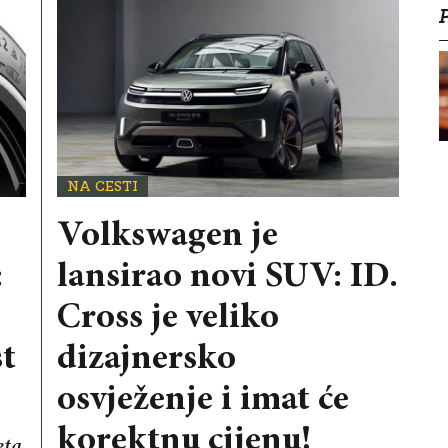
NA CESTI
Volkswagen je
:
lansirao novi SUV: ID.
Cross je veliko
st
dizajnersko
osvježenje i imat će
korektnu cijenu!