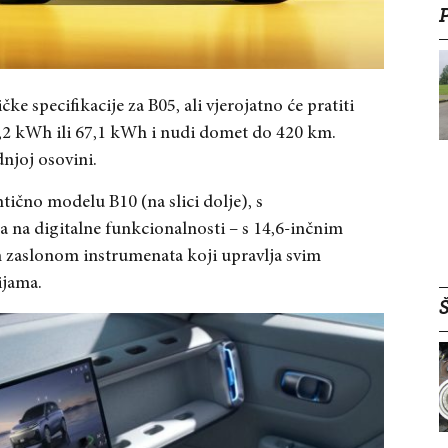
e specifikacije za B05, ali vjerojatno će pratiti
,2 kWh ili 67,1 kWh i nudi domet do 420 km.
njoj osovini.
tično modelu B10 (na slici dolje), s
 na digitalne funkcionalnosti – s 14,6-inčnim
m zaslonom instrumenata koji upravlja svim
ijama.
Š