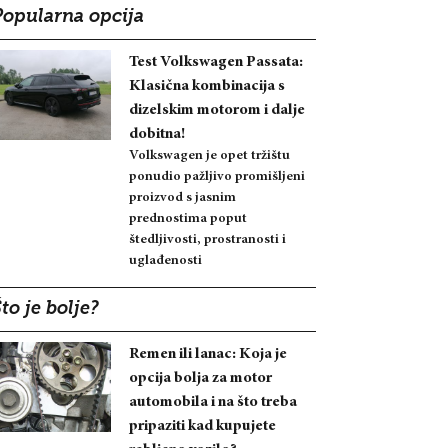
Popularna opcija
Test Volkswagen Passata:
Klasična kombinacija s
dizelskim motorom i dalje
dobitna!
Volkswagen je opet tržištu
ponudio pažljivo promišljeni
proizvod s jasnim
prednostima poput
štedljivosti, prostranosti i
uglađenosti
to je bolje?
Remen ili lanac: Koja je
opcija bolja za motor
automobila i na što treba
pripaziti kad kupujete