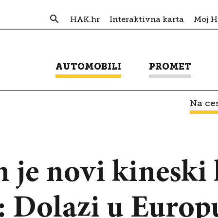
HAK.hr
Interaktivna karta
Moj 
AUTOMOBILI
PROMET
Na ces
n je novi kineski
i: Dolazi u Euro