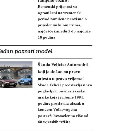
rabljeno vozilo?
Remenski prijenosi su
ograničeni na vremenski
period zamijene neovisno o
prijeđenim kilometrima,
najčešće između 5 do najduže
10 godina
Jedan poznati model
Škoda Felicia: Automobil
koji je došao na pravo
mjesto u pravo vrijeme!
Škoda Felicia predstavlja novo
poglavlje u povijesti češke
marke koja je njome 1994.
godine proslavila ulazak u
koncern Volkswagena
postavši bestseler na više od
60 svjetskih tržišta