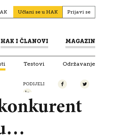
HAK
Učlani se u HAK
Prijavi se
HAK I ČLANOVI
MAGAZIN
ti
Testovi
Održavanje
PODIJELI
 konkurent
pu…