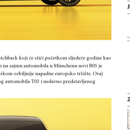
atchback koji će stići početkom sljedeće godine kao
n na sajmu automobila u Münchenu novi B05 je
rkom ozbiljnije napadne europsko tržište. Ovaj
og automobila T03 i nedavno predstavljenog
Z