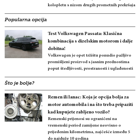
kolopletu s nizom drugih prometnih prekršaja
Popularna opcija
Test Volkswagen Passata: Klasična
kombinacija s dizelskim motorom i dalje
dobitna!
Volkswagen je opet tržištu ponudio pažljivo
promišljeni proizvod s jasnim prednostima
poput štedljivosti, prostranosti i uglađenosti
Što je bolje?
Remen ili lanac: Koja je opcija bolja za
motor automobila i na što treba pripaziti
kad kupujete rabljeno vozilo?
Remenski prijenosi su ograničeni na
vremenski period zamijene neovisno o
prijeđenim kilometrima, najčešće između 5
do najduže 10 godina