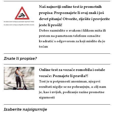
Naš najnoviji online test iz prometnih
propisa: Prepoznajete li ovaj znak i još
devet pitanja! Otvorite, riješite i provjerite
jeste li prošli!
Dobro razmislite o svakom i klikom miša ili
prstom na pametnom telefonu označite
kvadratić s odgovorom za koji mislite da je
točan
Znate li propise?
Online test za vozače romobila i ostale
vozače: Poznajete li pravila?!
Test je u potpunosti anoniman, njegovi
rezultati nigdje se ne pohranjuju, a cilj nam
je, kao i uvijek, podizanje razine prometne
sigurnosti
Izaberite najsigurnije