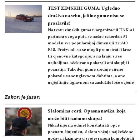
TEST ZIMSKIH GUMA: Ugledno
društvo na vrhu, jeftine gume nisu se
proslavile!
Na testu zimskih guma u organizaciji HAK-a i
partnera ovoga puta se našao rekordan 31
model u sve popularnijoj dimenziji 225/40
R18. Proizvodi su se mogli promatrati i kroz
tri cjenovne kategorije, a na kraju su se
najboljima očekivano pokazali oni skuplji i
poznatiji. Također, gume srednje cijene
pokazale su se uglavnom dobrima, a one
najjeftinije uglavnom su zaslužile loše ocjene
Zakon je jasan
Slalomi na cesti: Opasna navika, koja
može biti i iznimno skupa!
Nikad nije na odmet konstatirati opće
poznatu činjenicu, slalom vožnja najčešće se
uočava i kažnjava u svojevrsnom kompletu ili