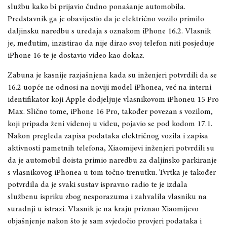
službu kako bi prijavio čudno ponašanje automobila.
Predstavnik ga je obavijestio da je električno vozilo primilo
daljinsku naredbu s uređaja s oznakom iPhone 16.2. Vlasnik
je, međutim, inzistirao da nije dirao svoj telefon niti posjeduje
iPhone 16 te je dostavio video kao dokaz.
Zabuna je kasnije razjašnjena kada su inženjeri potvrdili da se
16.2 uopće ne odnosi na noviji model iPhonea, već na interni
identifikator koji Apple dodjeljuje vlasnikovom iPhoneu 15 Pro
Max. Slično tome, iPhone 16 Pro, također povezan s vozilom,
koji pripada ženi viđenoj u videu, pojavio se pod kodom 17.1.
Nakon pregleda zapisa podataka električnog vozila i zapisa
aktivnosti pametnih telefona, Xiaomijevi inženjeri potvrdili su
da je automobil doista primio naredbu za daljinsko parkiranje
s vlasnikovog iPhonea u tom točno trenutku. Tvrtka je također
potvrdila da je svaki sustav ispravno radio te je izdala
službenu ispriku zbog nesporazuma i zahvalila vlasniku na
suradnji u istrazi. Vlasnik je na kraju priznao Xiaomijevo
objašnjenje nakon što je sam svjedočio provjeri podataka i