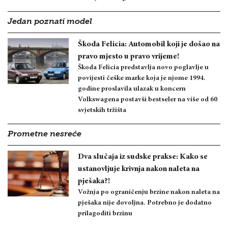
Jedan poznati model
Škoda Felicia: Automobil koji je došao na
pravo mjesto u pravo vrijeme!
Škoda Felicia predstavlja novo poglavlje u
povijesti češke marke koja je njome 1994.
godine proslavila ulazak u koncern
Volkswagena postavši bestseler na više od 60
svjetskih tržišta
Prometne nesreće
Dva slučaja iz sudske prakse: Kako se
ustanovljuje krivnja nakon naleta na
pješaka?!
Vožnja po ograničenju brzine nakon naleta na
pješaka nije dovoljna. Potrebno je dodatno
prilagoditi brzinu