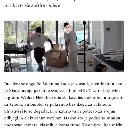
uvedu strože zaštitne mjere
Incident se dogodio 30. rujna kada je vlasnik, identificiran kao
Li Xiaoshuang, parkirao svoj svijetloplavi SU7 ispred trgovine
u gradu Weihai. Nekoliko minuta kasnije, dok je bio u trgovini
sa ženom, automobil se pokrenuo bez ikoga za volanom.
Shvativši što se događa, Li je izjurio van i potrčao za svojim
odbjeglim električnim vozilom. Nakon što je podijelio snimku
nadzorne kamere, vlasnik je kontaktirao Xiaomijevu korisničku