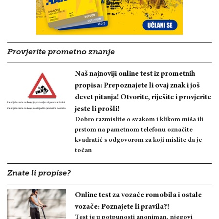
Provjerite prometno znanje
Naš najnoviji online test iz prometnih
propisa: Prepoznajete li ovaj znak i još
devet pitanja! Otvorite, riješite i provjerite
jeste li prošli!
Dobro razmislite o svakom i klikom miša ili
prstom na pametnom telefonu označite
kvadratić s odgovorom za koji mislite da je
točan
Znate li propise?
Online test za vozače romobila i ostale
vozače: Poznajete li pravila?!
Test je u potpunosti anoniman, njegovi