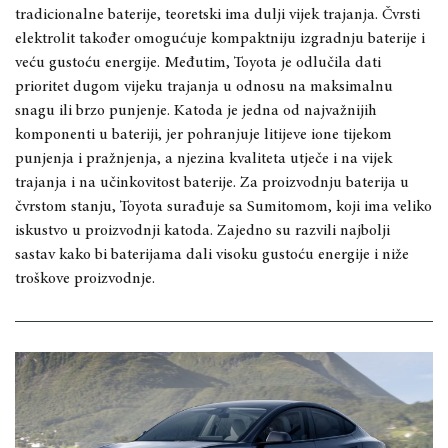
tradicionalne baterije, teoretski ima dulji vijek trajanja. Čvrsti
elektrolit također omogućuje kompaktniju izgradnju baterije i
veću gustoću energije. Međutim, Toyota je odlučila dati
prioritet dugom vijeku trajanja u odnosu na maksimalnu
snagu ili brzo punjenje. Katoda je jedna od najvažnijih
komponenti u bateriji, jer pohranjuje litijeve ione tijekom
punjenja i pražnjenja, a njezina kvaliteta utječe i na vijek
trajanja i na učinkovitost baterije. Za proizvodnju baterija u
čvrstom stanju, Toyota surađuje sa Sumitomom, koji ima veliko
iskustvo u proizvodnji katoda. Zajedno su razvili najbolji
sastav kako bi baterijama dali visoku gustoću energije i niže
troškove proizvodnje.