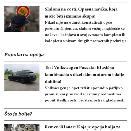
Slalomi na cesti: Opasna navika, koja
može biti i iznimno skupa!
Nikad nije na odmet konstatirati opće
poznatu činjenicu, slalom vožnja najčešće se
uočava i kažnjava u svojevrsnom kompletu ili
kolopletu s nizom drugih prometnih prekršaja
Popularna opcija
Test Volkswagen Passata: Klasična
kombinacija s dizelskim motorom i dalje
dobitna!
Volkswagen je opet tržištu ponudio pažljivo
promišljeni proizvod s jasnim prednostima
poput štedljivosti, prostranosti i uglađenosti
Što je bolje?
Remen ili lanac: Koja je opcija bolja za