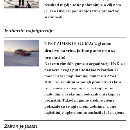
rezultati nigdje se ne pohranjuju, a cilj nam
je, kao i uvijek, podizanje razine prometne
sigurnosti
Izaberite najsigurnije
TEST ZIMSKIH GUMA: Ugledno
društvo na vrhu, jeftine gume nisu se
proslavile!
Na testu zimskih guma u organizaciji HAK-a i
partnera ovoga puta se našao rekordan 31
model u sve popularnijoj dimenziji 225/40
R18. Proizvodi su se mogli promatrati i kroz
tri cjenovne kategorije, a na kraju su se
najboljima očekivano pokazali oni skuplji i
poznatiji. Također, gume srednje cijene
pokazale su se uglavnom dobrima, a one
najjeftinije uglavnom su zaslužile loše ocjene
Zakon je jasan