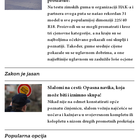
proslavile!
Na testu zimskih guma u organizaciji HAK-a i
partnera ovoga puta se našao rekordan 31
model u sve popularnijoj dimenziji 225/40
R18. Proizvodi su se mogli promatrati i kroz
tri cjenovne kategorije, a na kraju su se
najboljima očekivano pokazali oni skuplji i
poznatiji. Također, gume srednje cijene
pokazale su se uglavnom dobrima, a one
najjeftinije uglavnom su zaslužile loše ocjene
Zakon je jasan
Slalomi na cesti: Opasna navika, koja
može biti i iznimno skupa!
Nikad nije na odmet konstatirati opće
poznatu činjenicu, slalom vožnja najčešće se
uočava i kažnjava u svojevrsnom kompletu ili
kolopletu s nizom drugih prometnih prekršaja
Popularna opcija