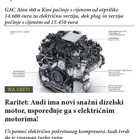
GAC Aion i60 u Kini počinje s cijenom od otprilike
14.600 eura za električnu verziju, dok plug-in verzija
počinje s cijenom od 15.450 eura
NA CESTI
Raritet: Audi ima novi snažni dizelski
motor, uspoređuje ga s električnim
motorima!
Uz pomoć električno pokretanog kompresora Audi tvrdi
da je izravnao turbo rupu