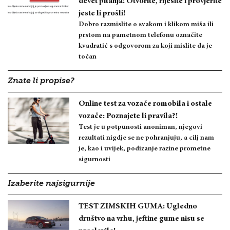
devet pitanja! Otvorite, riješite i provjerite
jeste li prošli!
Dobro razmislite o svakom i klikom miša ili
prstom na pametnom telefonu označite
kvadratić s odgovorom za koji mislite da je
točan
Znate li propise?
Online test za vozače romobila i ostale
vozače: Poznajete li pravila?!
Test je u potpunosti anoniman, njegovi
rezultati nigdje se ne pohranjuju, a cilj nam
je, kao i uvijek, podizanje razine prometne
sigurnosti
Izaberite najsigurnije
TEST ZIMSKIH GUMA: Ugledno
društvo na vrhu, jeftine gume nisu se