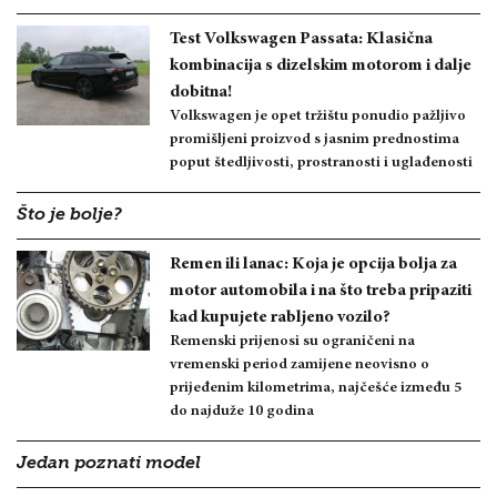
Test Volkswagen Passata: Klasična
kombinacija s dizelskim motorom i dalje
dobitna!
Volkswagen je opet tržištu ponudio pažljivo
promišljeni proizvod s jasnim prednostima
poput štedljivosti, prostranosti i uglađenosti
Što je bolje?
Remen ili lanac: Koja je opcija bolja za
motor automobila i na što treba pripaziti
kad kupujete rabljeno vozilo?
Remenski prijenosi su ograničeni na
vremenski period zamijene neovisno o
prijeđenim kilometrima, najčešće između 5
do najduže 10 godina
Jedan poznati model