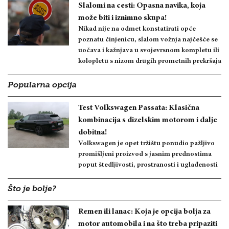
Slalomi na cesti: Opasna navika, koja
može biti i iznimno skupa!
Nikad nije na odmet konstatirati opće
poznatu činjenicu, slalom vožnja najčešće se
uočava i kažnjava u svojevrsnom kompletu ili
kolopletu s nizom drugih prometnih prekršaja
Popularna opcija
Test Volkswagen Passata: Klasična
kombinacija s dizelskim motorom i dalje
dobitna!
Volkswagen je opet tržištu ponudio pažljivo
promišljeni proizvod s jasnim prednostima
poput štedljivosti, prostranosti i uglađenosti
Što je bolje?
Remen ili lanac: Koja je opcija bolja za
motor automobila i na što treba pripaziti