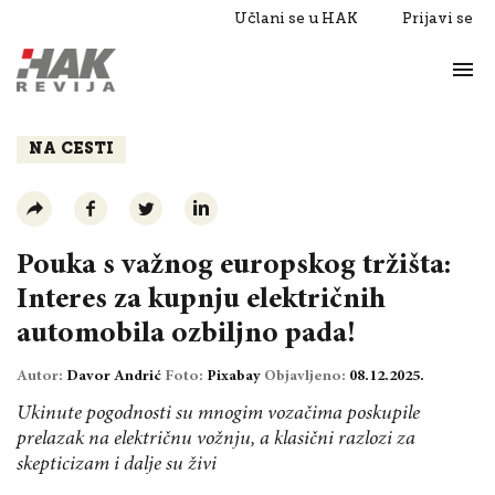
Učlani se u HAK
Prijavi se
Život
Razgovori
NA CESTI
Pouka s važnog europskog tržišta:
Interes za kupnju električnih
automobila ozbiljno pada!
Autor:
Davor Andrić
Foto:
Pixabay
Objavljeno:
08.12.2025.
Ukinute pogodnosti su mnogim vozačima poskupile
prelazak na električnu vožnju, a klasični razlozi za
skepticizam i dalje su živi