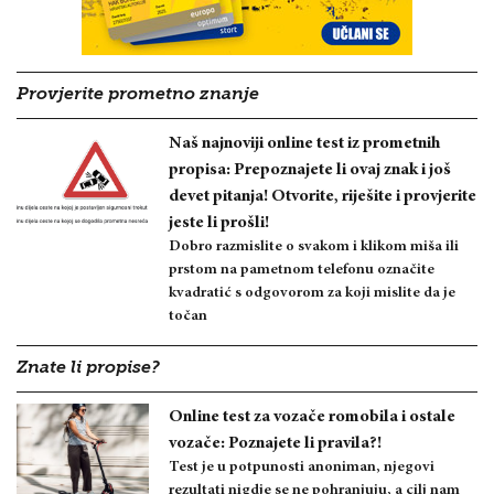
Provjerite prometno znanje
Naš najnoviji online test iz prometnih
propisa: Prepoznajete li ovaj znak i još
devet pitanja! Otvorite, riješite i provjerite
jeste li prošli!
Dobro razmislite o svakom i klikom miša ili
prstom na pametnom telefonu označite
kvadratić s odgovorom za koji mislite da je
točan
Znate li propise?
Online test za vozače romobila i ostale
vozače: Poznajete li pravila?!
Test je u potpunosti anoniman, njegovi
rezultati nigdje se ne pohranjuju, a cilj nam