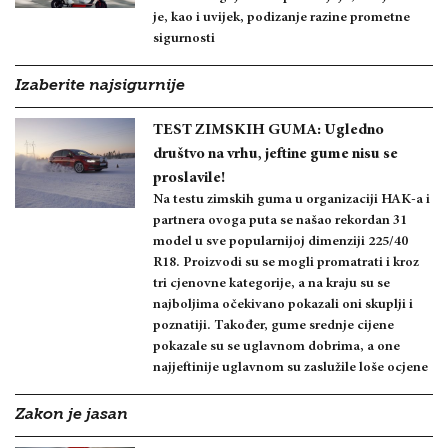
je, kao i uvijek, podizanje razine prometne
sigurnosti
Izaberite najsigurnije
TEST ZIMSKIH GUMA: Ugledno
društvo na vrhu, jeftine gume nisu se
proslavile!
Na testu zimskih guma u organizaciji HAK-a i
partnera ovoga puta se našao rekordan 31
model u sve popularnijoj dimenziji 225/40
R18. Proizvodi su se mogli promatrati i kroz
tri cjenovne kategorije, a na kraju su se
najboljima očekivano pokazali oni skuplji i
poznatiji. Također, gume srednje cijene
pokazale su se uglavnom dobrima, a one
najjeftinije uglavnom su zaslužile loše ocjene
Zakon je jasan