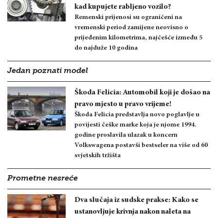
kad kupujete rabljeno vozilo?
Remenski prijenosi su ograničeni na
vremenski period zamijene neovisno o
prijeđenim kilometrima, najčešće između 5
do najduže 10 godina
Jedan poznati model
Škoda Felicia: Automobil koji je došao na
pravo mjesto u pravo vrijeme!
Škoda Felicia predstavlja novo poglavlje u
povijesti češke marke koja je njome 1994.
godine proslavila ulazak u koncern
Volkswagena postavši bestseler na više od 60
svjetskih tržišta
Prometne nesreće
Dva slučaja iz sudske prakse: Kako se
ustanovljuje krivnja nakon naleta na