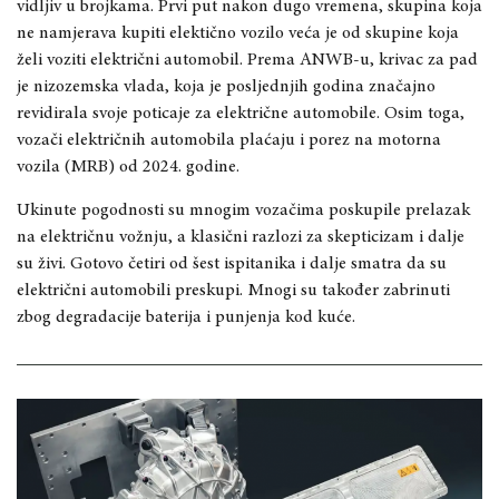
vidljiv u brojkama. Prvi put nakon dugo vremena, skupina koja
ne namjerava kupiti elektično vozilo veća je od skupine koja
želi voziti električni automobil. Prema ANWB-u, krivac za pad
je nizozemska vlada, koja je posljednjih godina značajno
revidirala svoje poticaje za električne automobile. Osim toga,
vozači električnih automobila plaćaju i porez na motorna
vozila (MRB) od 2024. godine.
Ukinute pogodnosti su mnogim vozačima poskupile prelazak
na električnu vožnju, a klasični razlozi za skepticizam i dalje
su živi. Gotovo četiri od šest ispitanika i dalje smatra da su
električni automobili preskupi. Mnogi su također zabrinuti
zbog degradacije baterija i punjenja kod kuće.