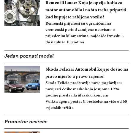
Remen ili lanac: Koja je opcija bolja za
motor automobila i na što treba pripaziti
kad kupujete rabljeno vozilo?
Remenski prijenosi su ograničeni na
vremenski period zamijene neovisno o
prijeđenim kilometrima, najčešće između 5
do najduže 10 godina
Jedan poznati model
Škoda Felicia: Automobil koji je došao na
pravo mjesto u pravo vrijeme!
Škoda Felicia predstavlja novo poglavlje u
povijesti češke marke koja je njome 1994.
godine proslavila ulazak u koncern
Volkswagena postavši bestseler na više od 60
svjetskih tržišta
Prometne nesreće