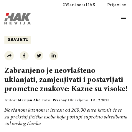
Učlani se u HAK
Prijavi se
Život
Razgovori
SAVJETI
Zabranjeno je neovlašteno
uklanjati, zamjenjivati i postavljati
prometne znakove: Kazne su visoke!
Autor:
Marijan Alić
Foto:
Pixabay
Objavljeno:
19.12.2025.
Novčanom kaznom u iznosu od 260,00 eura kaznit će se
za prekršaj fizička osoba koja postupi suprotno odredbama
zakonskog članka