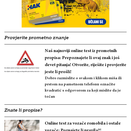
Provjerite prometno znanje
Naš najnoviji online test iz prometnih
propisa: Prepoznajete li ovaj znak i još
devet pitanja! Otvorite, riješite i provjerite
jeste li prošli!
Dobro razmislite o svakom i klikom miša ili
prstom na pametnom telefonu označite
kvadratić s odgovorom za koji mislite da je
točan
Znate li propise?
Online test za vozače romobila i ostale
vozače: Poznajete li pravila?!