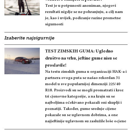
Test je u potpunosti anoniman, njegovi
rezultati nigdje se ne pohranjuju, a cilj nam
je, kao i uvijek, podizanje razine prometne
sigurnosti
Izaberite najsigurnije
TEST ZIMSKIH GUMA: Ugledno
društvo na vrhu, jeftine gume nisu se
proslavile!
Na testu zimskih guma u organizaciji HAK-a i
partnera ovoga puta se našao rekordan 31
model u sve popularnijoj dimenziji 225/40
R18. Proizvodi su se mogli promatrati i kroz
tri cjenovne kategorije, a na kraju su se
najboljima očekivano pokazali oni skuplji i
poznatiji. Također, gume srednje cijene
pokazale su se uglavnom dobrima, a one
najjeftinije uglavnom su zaslužile loše ocjene