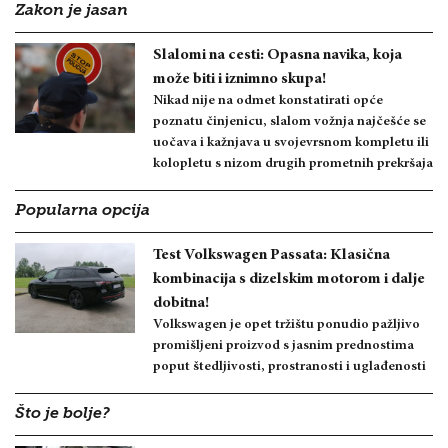
Zakon je jasan
Slalomi na cesti: Opasna navika, koja
može biti i iznimno skupa!
Nikad nije na odmet konstatirati opće
poznatu činjenicu, slalom vožnja najčešće se
uočava i kažnjava u svojevrsnom kompletu ili
kolopletu s nizom drugih prometnih prekršaja
Popularna opcija
Test Volkswagen Passata: Klasična
kombinacija s dizelskim motorom i dalje
dobitna!
Volkswagen je opet tržištu ponudio pažljivo
promišljeni proizvod s jasnim prednostima
poput štedljivosti, prostranosti i uglađenosti
Što je bolje?