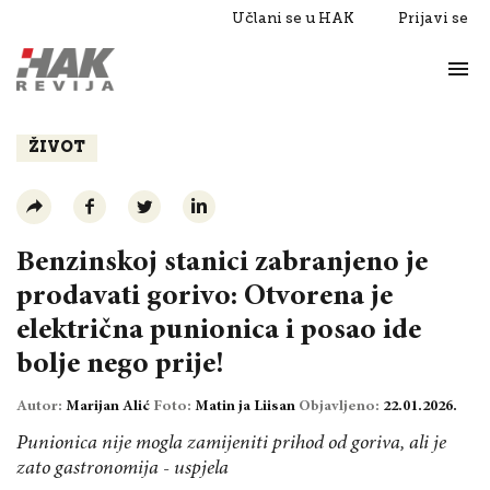
Učlani se u HAK
Prijavi se
Život
Razgovori
ŽIVOT
Benzinskoj stanici zabranjeno je
prodavati gorivo: Otvorena je
električna punionica i posao ide
bolje nego prije!
Autor:
Marijan Alić
Foto:
Matin ja Liisan
Objavljeno:
22.01.2026.
Punionica nije mogla zamijeniti prihod od goriva, ali je
zato gastronomija - uspjela