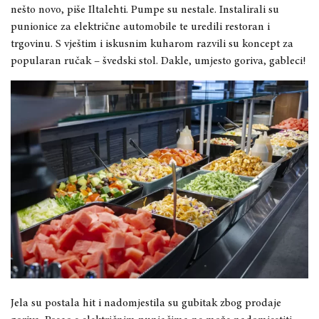
nešto novo, piše Iltalehti. Pumpe su nestale. Instalirali su
punionice za električne automobile te uredili restoran i
trgovinu. S vještim i iskusnim kuharom razvili su koncept za
popularan ručak – švedski stol. Dakle, umjesto goriva, gableci!
Jela su postala hit i nadomjestila su gubitak zbog prodaje