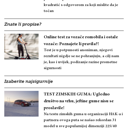
kvadratić s odgovorom za koji mislite da je
točan
Znate li propise?
Online test za vozače romobila i ostale
vozače: Poznajete li pravila?!
Test je u potpunosti anoniman, njegovi
rezultati nigdje se ne pohranjuju, a cilj nam
je, kao i uvijek, podizanje razine prometne
sigurnosti
Izaberite najsigurnije
TEST ZIMSKIH GUMA: Ugledno
društvo na vrhu, jeftine gume nisu se
proslavile!
Na testu zimskih guma u organizaciji HAK-a i
partnera ovoga puta se našao rekordan 31
model u sve popularnijoj dimenziji 225/40