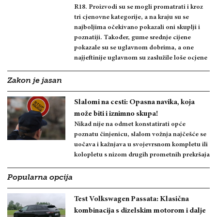
R18. Proizvodi su se mogli promatrati i kroz
tri cjenovne kategorije, a na kraju su se
najboljima očekivano pokazali oni skuplji i
poznatiji. Također, gume srednje cijene
pokazale su se uglavnom dobrima, a one
najjeftinije uglavnom su zaslužile loše ocjene
Zakon je jasan
Slalomi na cesti: Opasna navika, koja
može biti i iznimno skupa!
Nikad nije na odmet konstatirati opće
poznatu činjenicu, slalom vožnja najčešće se
uočava i kažnjava u svojevrsnom kompletu ili
kolopletu s nizom drugih prometnih prekršaja
Popularna opcija
Test Volkswagen Passata: Klasična
kombinacija s dizelskim motorom i dalje