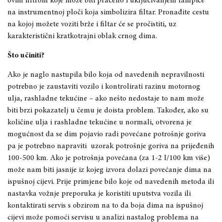
ovim filtrom koje može biti praćeno i uključivanjem lampice
na instrumentnoj ploči koja simbolizira filtar. Pronađite cestu
na kojoj možete voziti brže i filtar će se pročistiti, uz
karakteristični kratkotrajni oblak crnog dima.
Što učiniti?
Ako je naglo nastupila bilo koja od navedenih nepravilnosti
potrebno je zaustaviti vozilo i kontrolirati razinu motornog
ulja, rashladne tekućine – ako nešto nedostaje to nam može
biti brzi pokazatelj u čemu je doista problem. Također, ako su
količine ulja i rashladne tekućine u normali, otvorena je
mogućnost da se dim pojavio radi povećane potrošnje goriva
pa je potrebno napraviti uzorak potrošnje goriva na prijeđenih
100-500 km. Ako je potrošnja povećana (za 1-2 l/100 km više)
može nam biti jasnije iz kojeg izvora dolazi povećanje dima na
ispušnoj cijevi. Prije primjene bilo koje od navedenih metoda ili
nastavka vožnje preporuka je koristiti uputstva vozila ili
kontaktirati servis s obzirom na to da boja dima na ispušnoj
cijevi može pomoći servisu u analizi nastalog problema na