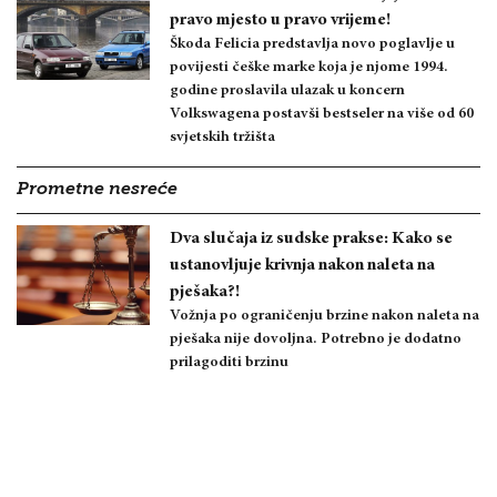
pravo mjesto u pravo vrijeme!
Škoda Felicia predstavlja novo poglavlje u
povijesti češke marke koja je njome 1994.
godine proslavila ulazak u koncern
Volkswagena postavši bestseler na više od 60
svjetskih tržišta
Prometne nesreće
Dva slučaja iz sudske prakse: Kako se
ustanovljuje krivnja nakon naleta na
pješaka?!
Vožnja po ograničenju brzine nakon naleta na
pješaka nije dovoljna. Potrebno je dodatno
prilagoditi brzinu