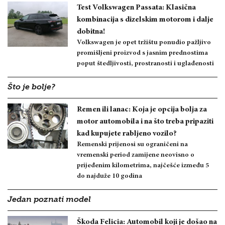
Test Volkswagen Passata: Klasična
kombinacija s dizelskim motorom i dalje
dobitna!
Volkswagen je opet tržištu ponudio pažljivo
promišljeni proizvod s jasnim prednostima
poput štedljivosti, prostranosti i uglađenosti
Što je bolje?
Remen ili lanac: Koja je opcija bolja za
motor automobila i na što treba pripaziti
kad kupujete rabljeno vozilo?
Remenski prijenosi su ograničeni na
vremenski period zamijene neovisno o
prijeđenim kilometrima, najčešće između 5
do najduže 10 godina
Jedan poznati model
Škoda Felicia: Automobil koji je došao na