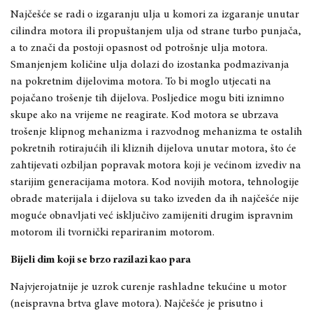
Najčešće se radi o izgaranju ulja u komori za izgaranje unutar
cilindra motora ili propuštanjem ulja od strane turbo punjača,
a to znači da postoji opasnost od potrošnje ulja motora.
Smanjenjem količine ulja dolazi do izostanka podmazivanja
na pokretnim dijelovima motora. To bi moglo utjecati na
pojačano trošenje tih dijelova. Posljedice mogu biti iznimno
skupe ako na vrijeme ne reagirate. Kod motora se ubrzava
trošenje klipnog mehanizma i razvodnog mehanizma te ostalih
pokretnih rotirajućih ili kliznih dijelova unutar motora, što će
zahtijevati ozbiljan popravak motora koji je većinom izvediv na
starijim generacijama motora. Kod novijih motora, tehnologije
obrade materijala i dijelova su tako izveden da ih najčešće nije
moguće obnavljati već isključivo zamijeniti drugim ispravnim
motorom ili tvornički repariranim motorom.
Bijeli dim koji se brzo razilazi kao para
Najvjerojatnije je uzrok curenje rashladne tekućine u motor
(neispravna brtva glave motora). Najčešće je prisutno i