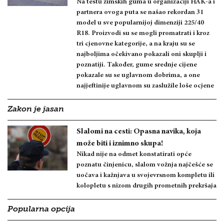
Na testu zimskih guma u organizaciji HAK-a i
partnera ovoga puta se našao rekordan 31
model u sve popularnijoj dimenziji 225/40
R18. Proizvodi su se mogli promatrati i kroz
tri cjenovne kategorije, a na kraju su se
najboljima očekivano pokazali oni skuplji i
poznatiji. Također, gume srednje cijene
pokazale su se uglavnom dobrima, a one
najjeftinije uglavnom su zaslužile loše ocjene
Zakon je jasan
Slalomi na cesti: Opasna navika, koja
može biti i iznimno skupa!
Nikad nije na odmet konstatirati opće
poznatu činjenicu, slalom vožnja najčešće se
uočava i kažnjava u svojevrsnom kompletu ili
kolopletu s nizom drugih prometnih prekršaja
Popularna opcija