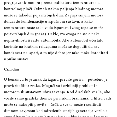
pregrijavanje motora prema indikatoru temperature na
kontrolnoj ploči. Odmah nakon paljenja hladnog motora
može se također pojaviti bijeli dim. Zagrijavanjem motora
dolazi do kondenzacije u ispušnom sustavu, a kako
temperatura raste tako voda isparava i zbog toga se može
pojaviti bijeli dim (para). Dakle, iza ovoga ne stoje neke
nepravilnosti u radu automobila. Ako automobil učestalo
koristite na kratkim relacijama može se dogoditi da sav
kondenzat ne ispari, a to nije dobro jer tako može korodirati
ispušni sustav.
Crni dim
U benzincu to je znak da izgara previše goriva – potrebno je
provjeriti filtar zraka. Mogući su i ozbiljniji problemi s
motorom ili sustavom ubrizgavanja. Kod dizelskih vozila, ako
vozite samo gradske dionice pri niskim brzinama, u filtru čađi
može se nakupiti previše – čađi, a sve to može rezultirati
dimnom zavjesom kod određenih starijih generacija vozila s