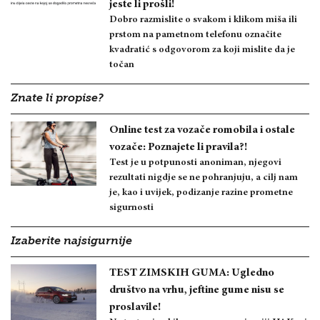
jeste li prošli!
Dobro razmislite o svakom i klikom miša ili
prstom na pametnom telefonu označite
kvadratić s odgovorom za koji mislite da je
točan
Znate li propise?
Online test za vozače romobila i ostale
vozače: Poznajete li pravila?!
Test je u potpunosti anoniman, njegovi
rezultati nigdje se ne pohranjuju, a cilj nam
je, kao i uvijek, podizanje razine prometne
sigurnosti
Izaberite najsigurnije
TEST ZIMSKIH GUMA: Ugledno
društvo na vrhu, jeftine gume nisu se
proslavile!