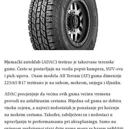
Njemački autoklub (ADAC) testirao je takozvane terenske
gume. Često se postavljaju na vozila poput kampera, SUV-ova
i pick-upova. Osam modela All Terrain (AT) guma dimenzije
225/65 R17 testirano je na suhom, mokrom, snijegu i šljunku.
ADAC procjenjuje da većina ovih guma većinu vremena
provodi na asfaltiranim cestama. Nijedna od guma ne dobiva
visoku ocjenu, a najveći nedostatak je ponašanje pri kočenju
na mokrim cestama. Također, zabilježeni su i nedostaci u
upravljanju te performansama pri akvaplaningu. Samo na
snijegom prekrivenoj stazi dvije gume mogu se barem približiti