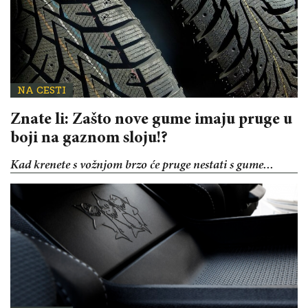
NA CESTI
Znate li: Zašto nove gume imaju pruge u
boji na gaznom sloju!?
Kad krenete s vožnjom brzo će pruge nestati s gume...