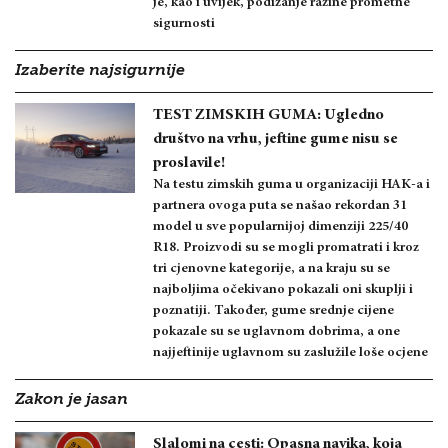
je, kao i uvijek, podizanje razine prometne
sigurnosti
Izaberite najsigurnije
TEST ZIMSKIH GUMA: Ugledno
društvo na vrhu, jeftine gume nisu se
proslavile!
Na testu zimskih guma u organizaciji HAK-a i
partnera ovoga puta se našao rekordan 31
model u sve popularnijoj dimenziji 225/40
R18. Proizvodi su se mogli promatrati i kroz
tri cjenovne kategorije, a na kraju su se
najboljima očekivano pokazali oni skuplji i
poznatiji. Također, gume srednje cijene
pokazale su se uglavnom dobrima, a one
najjeftinije uglavnom su zaslužile loše ocjene
Zakon je jasan
Slalomi na cesti: Opasna navika, koja