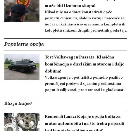
može biti i iznimno skupa!
Nikad nije na odmet konstatirati opće
poznatu činjenicu, slalom vožnja najčešće se
uočava i kažnjava u svojevrsnom kompletu ili
kolopletu s nizom drugih prometnih prekršaja
Popularna opcija
Test Volkswagen Passata: Klasična
kombinacija s dizelskim motorom i dalje
dobitna!
Volkswagen je opet tržištu ponudio pažljivo
promišljeni proizvod s jasnim prednostima
poput štedljivosti, prostranosti i uglađenosti
Što je bolje?
Remen ili lanac: Koja je opcija bolja za
motor automobila i na što treba pripaziti
kad kupujete rabljeno vozilo?