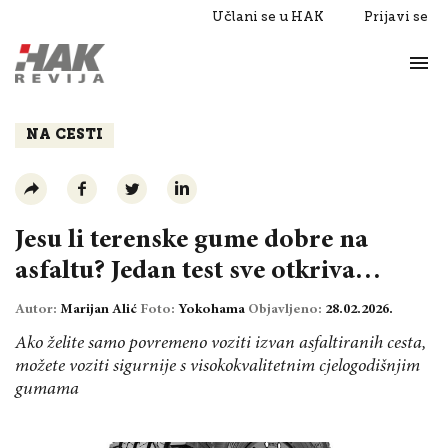
Učlani se u HAK
Prijavi se
Život
Razgovori
NA CESTI
Jesu li terenske gume dobre na
asfaltu? Jedan test sve otkriva…
Autor:
Marijan Alić
Foto:
Yokohama
Objavljeno:
28.02.2026.
Ako želite samo povremeno voziti izvan asfaltiranih cesta,
možete voziti sigurnije s visokokvalitetnim cjelogodišnjim
gumama