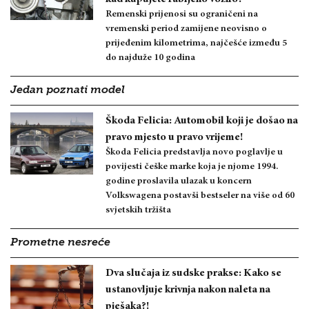
Remenski prijenosi su ograničeni na
vremenski period zamijene neovisno o
prijeđenim kilometrima, najčešće između 5
do najduže 10 godina
Jedan poznati model
Škoda Felicia: Automobil koji je došao na
pravo mjesto u pravo vrijeme!
Škoda Felicia predstavlja novo poglavlje u
povijesti češke marke koja je njome 1994.
godine proslavila ulazak u koncern
Volkswagena postavši bestseler na više od 60
svjetskih tržišta
Prometne nesreće
Dva slučaja iz sudske prakse: Kako se
ustanovljuje krivnja nakon naleta na
pješaka?!