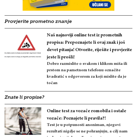
Provjerite prometno znanje
Naš najnoviji online test iz prometnih
propisa: Prepoznajete li ovaj znak i još
devet pitanja! Otvorite, riješite i provjerite
jeste li prošli!
Dobro razmislite o svakom i klikom miša ili
prstom na pametnom telefonu označite
kvadratić s odgovorom za koji mislite da je
točan
Znate li propise?
Online test za vozače romobila i ostale
vozače: Poznajete li pravila?!
Test je u potpunosti anoniman, njegovi
rezultati nigdje se ne pohranjuju, a cilj nam