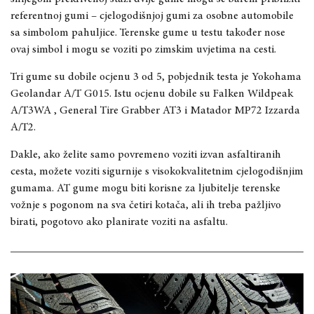
referentnoj gumi – cjelogodišnjoj gumi za osobne automobile
sa simbolom pahuljice. Terenske gume u testu također nose
ovaj simbol i mogu se voziti po zimskim uvjetima na cesti.
Tri gume su dobile ocjenu 3 od 5, pobjednik testa je Yokohama
Geolandar A/T G015. Istu ocjenu dobile su Falken Wildpeak
A/T3WA , General Tire Grabber AT3 i Matador MP72 Izzarda
A/T2.
Dakle, ako želite samo povremeno voziti izvan asfaltiranih
cesta, možete voziti sigurnije s visokokvalitetnim cjelogodišnjim
gumama. AT gume mogu biti korisne za ljubitelje terenske
vožnje s pogonom na sva četiri kotača, ali ih treba pažljivo
birati, pogotovo ako planirate voziti na asfaltu.